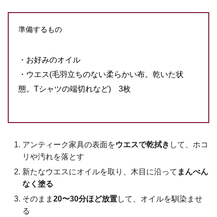
準備するもの
・お好みのオイル
・ウエス(毛羽立ちのない柔らかい布。乾いた状
態。Tシャツの端切れなど) 3枚
アンティーク家具の表面を
ウエスで乾拭き
して、ホコ
リや汚れを落とす
新たなウエスにオイルを取り、木目に沿って
まんべん
なく塗る
そのまま
20〜30分ほど放置
して、オイルを馴染ませ
る