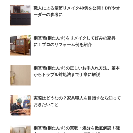
職人による箪笥リメイク40例を公開！DIYやオ
ーダーの参考に
桐箪笥(桐たんす)をリメイクして好みの家具
に！プロのリフォーム例を紹介
桐箪笥(桐たんす)の正しいお手入れ方法。基本
からトラブル対処法まで丁寧に解説
実際はどうなの？家具職人を目指すなら知って
おきたいこと
桐箪笥(桐たんす)の買取・処分を徹底解説！確