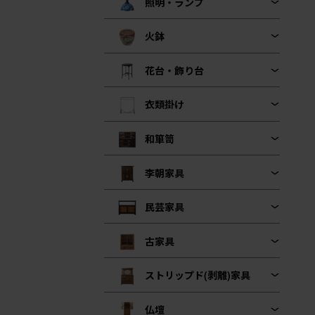
照明・ランプ
火鉢
花台・飾り台
衣類掛け
和箪笥
李朝家具
民芸家具
古家具
ストリップド(剥離)家具
仏壇