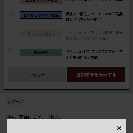
高品質リペア済み品
仮注文で優先リペア！これから高品
これからリペア予定品
質なリペアを行う商品
サイズや色などアレンジ可能！自分
カスタムできます
好みにカスタムできる商品
リペアは行わず現状のままお届けす
現状販売
るお手頃価格な商品
リセット
選択結果を表示する
パーツ
現在、商品はございません。
×