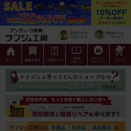
0
WEB
ログイン
ホーム
商品を探す
ご利用ガイド
カート
マガジン
マイページ