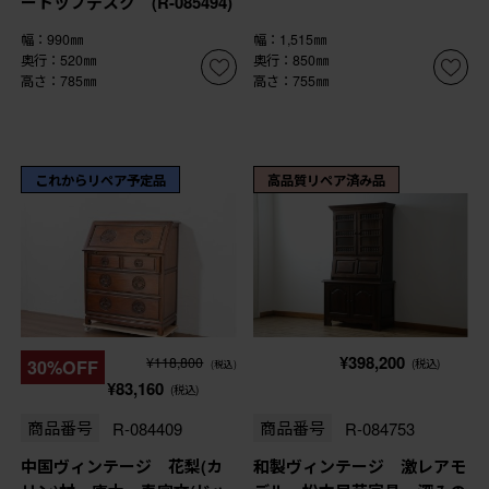
ートップデスク (R-085494)
幅：990㎜
幅：1,515㎜
奥行：520㎜
奥行：850㎜
高さ：785㎜
高さ：755㎜
これからリペア予定品
高品質リペア済み品
¥398,200
¥118,800
30%OFF
(税込)
(税込)
¥83,160
(税込)
商品番号
R-084409
商品番号
R-084753
中国ヴィンテージ 花梨(カ
和製ヴィンテージ 激レアモ