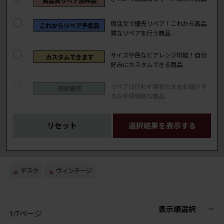
高品質リペア済み品
仮注文で優先リペア！これから高品
これからリペア予定品
質なリペアを行う商品
サイズや色などアレンジ可能！自分
カスタムできます
好みにカスタムできる商品
リペアは行わず現状のままお届けす
現状販売
るお手頃価格な商品
リセット
選択結果を表示する
デスク
ヴィンテージ
表示順選択
1/7ページ