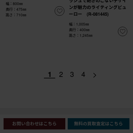
ッシュで飽きのこないデザイ
幅：800㎜
ンが魅力のライティングビュ
奥行：475㎜
ーロー (R-081445)
高さ：710㎜
幅：1,005㎜
奥行：400㎜
高さ：1,245㎜
>
1
2
3
4
お問い合わせはこちら
無料の買取査定はこちら
商品を探す