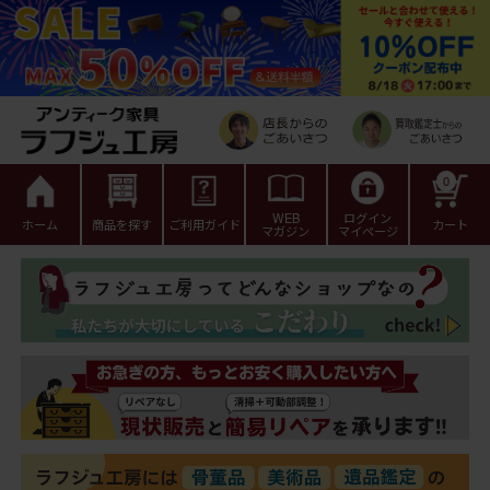
0
WEB
ログイン
ホーム
商品を探す
ご利用ガイド
カート
マガジン
マイページ