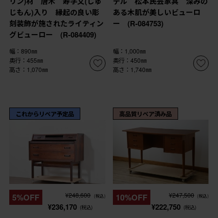
リン)材 唐木 寿字文(じゅ
デル 松本民芸家具 深みの
じもん)入り 縁起の良い彫
ある木肌が美しいビューロ
刻装飾が施されたライティン
ー (R-084753)
グビューロー (R-084409)
幅：890㎜
幅：1,000㎜
奥行：455㎜
奥行：450㎜
高さ：1,070㎜
高さ：1,740㎜
これからリペア予定品
高品質リペア済み品
¥248,600
¥247,500
5%OFF
10%OFF
(税込)
(税込)
¥236,170
¥222,750
(税込)
(税込)