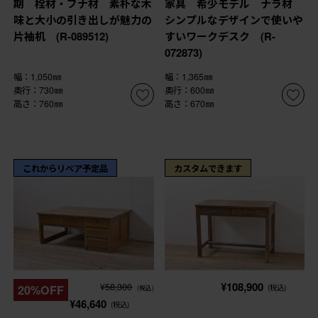
期 栓材・ブナ材 素朴な木
家具 希少モデル ナラ材
味と大小の引き出しが魅力の
シンプルなデザインで使いや
片袖机 (R-089512)
すいワークデスク (R-
072873)
幅：1,050㎜
幅：1,365㎜
奥行：730㎜
奥行：600㎜
高さ：760㎜
高さ：670㎜
これからリペア予定品
カスタムできます
¥108,900
¥58,300
20%OFF
(税込)
(税込)
¥46,640
(税込)