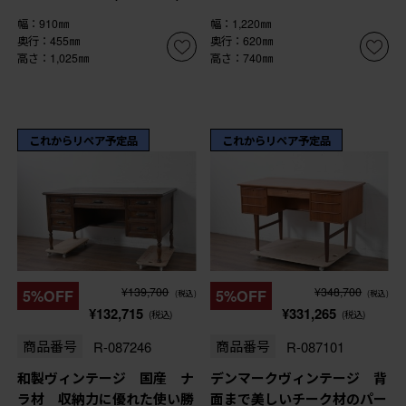
幅：910㎜
幅：1,220㎜
奥行：455㎜
奥行：620㎜
高さ：1,025㎜
高さ：740㎜
これからリペア予定品
これからリペア予定品
¥139,700
¥348,700
5%OFF
5%OFF
(税込)
(税込)
¥132,715
¥331,265
(税込)
(税込)
商品番号
R-087246
商品番号
R-087101
和製ヴィンテージ 国産 ナ
デンマークヴィンテージ 背
ラ材 収納力に優れた使い勝
面まで美しいチーク材のパー