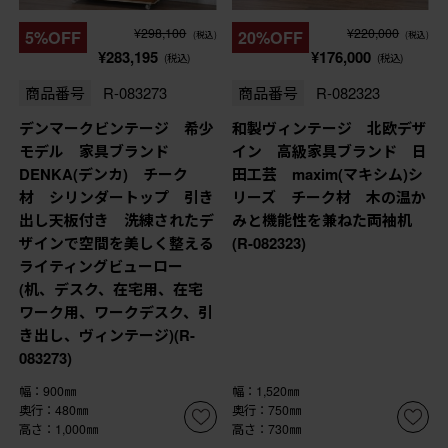
¥298,100
¥220,000
5%OFF
20%OFF
(税込)
(税込)
¥283,195
¥176,000
(税込)
(税込)
商品番号
R-083273
商品番号
R-082323
デンマークビンテージ 希少
和製ヴィンテージ 北欧デザ
モデル 家具ブランド
イン 高級家具ブランド 日
DENKA(デンカ) チーク
田工芸 maxim(マキシム)シ
材 シリンダートップ 引き
リーズ チーク材 木の温か
出し天板付き 洗練されたデ
みと機能性を兼ねた両袖机
ザインで空間を美しく整える
(R-082323)
ライティングビューロー
(机、デスク、在宅用、在宅
ワーク用、ワークデスク、引
き出し、ヴィンテージ)(R-
083273)
幅：900㎜
幅：1,520㎜
奥行：480㎜
奥行：750㎜
高さ：1,000㎜
高さ：730㎜