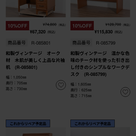
¥74,800
¥128,700
10%OFF
10%OFF
(税込)
(税込)
¥67,320
¥115,830
(税込)
(税込)
商品番号
R-085801
商品番号
R-085799
和製ヴィンテージ オーク
和製ヴィンテージ 温かな色
材 木肌が美しく上品な片袖
味のチーク材を使った引き出
机 (R-085801)
し付きのシンプルなワークデ
スク (R-085799)
幅：1,050㎜
奥行：705㎜
幅：1,605㎜
高さ：730㎜
奥行：625㎜
高さ：715㎜
これからリペア予定品
これからリペア予定品