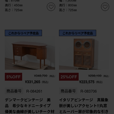
幅：810㎜
幅：1,500㎜
奥行：450㎜
奥行：800㎜
高さ：725㎜
高さ：725㎜
これからリペア予定品
これからリペア予定品
¥348,700
¥298,100
5%OFF
25%OFF
(税込)
(税込)
¥331,265
¥223,575
(税込)
(税込)
商品番号
R-084261
商品番号
R-083706
デンマークビンテージ 美
イタリアビンテージ 真鍮象
品 希少なキドニータイプ
嵌が美しいアクセント!!丸窓
優美な曲線が美しいチーク材
とルーバー扉が印象的な引き