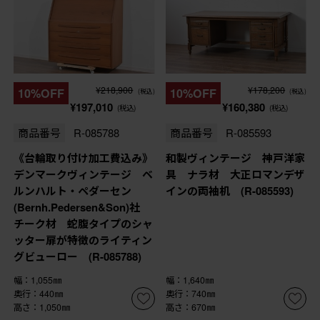
¥218,900
¥178,200
10%OFF
10%OFF
(税込)
(税込)
¥197,010
¥160,380
(税込)
(税込)
商品番号
R-085788
商品番号
R-085593
《台輪取り付け加工費込み》
和製ヴィンテージ 神戸洋家
デンマークヴィンテージ ベ
具 ナラ材 大正ロマンデザ
ルンハルト・ペダーセン
インの両袖机 (R-085593)
(Bernh.Pedersen&Son)社
チーク材 蛇腹タイプのシャ
ッター扉が特徴のライティン
グビューロー (R-085788)
幅：1,055㎜
幅：1,640㎜
奥行：440㎜
奥行：740㎜
高さ：1,050㎜
高さ：670㎜