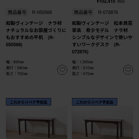
¥102,410
(税込)
商品番号
R-050568
商品番号
R-072876
和製ヴィンテージ ナラ材
和製ヴィンテージ 松本民芸
ナチュラルなお部屋づくりに
家具 希少モデル ナラ材
もおすすめの平机 (R-
シンプルなデザインで使いや
050568)
すいワークデスク (R-
072876)
幅：895㎜
幅：1,365㎜
奥行：580㎜
奥行：610㎜
高さ：765㎜
高さ：670㎜
これからリペア予定品
これからリペア予定品