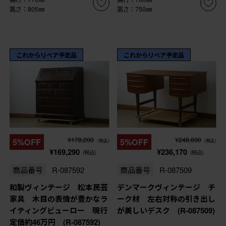
高さ：805㎜
高さ：750㎜
これからリペア予定品
これからリペア予定品
¥178,200
¥248,600
5%OFF
5%OFF
(税込)
(税込)
¥169,290
¥236,170
(税込)
(税込)
商品番号
R-087592
商品番号
R-087509
和製ヴィンテージ 松本民芸
デンマークヴィンテージ チ
家具 木目の表情が豊かなラ
ーク材 左右対称の引き出し
イティングビューロー 現行
が美しいデスク (R-087509)
定価約46万円 (R-087592)