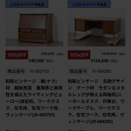
これからリペア予定品
これからリペア予定品
¥55,000
¥149,600
10%OFF
10%OFF
(税込)
(税込)
¥49,500
¥134,640
(税込)
(税込)
商品番号
R-083703
商品番号
R-084280
和製ビンテージ 楢(ナラ)
和製ビンテージ 北欧デザイ
材 越後民芸 重厚感と実用
ン チーク材 モダンなメタ
性を備えたライティングビュ
ルレッグが映える両袖机(ニ
ーロー(簿記机、ワークデス
ーホールデスク、作業台、ワ
ク、在宅用、在宅ワーク用、
ークテーブル、ワークデス
ヴィンテージ)(R-083703)
ク、在宅ワーク、在宅用、ヴ
ィンテージ)(R-084280)