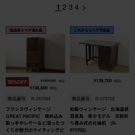
>
1
2
3
4
高品質リペア済み品
これからリペア予定品
¥139,700
¥198,000
30%OFF
(税込)
(税込)
¥138,600
(税込)
商品番号
R-057064
商品番号
R-073702
フランスヴィンテージ
和製ヴィンテージ 北海道民
GREAT PACIFIC 埋め込み
芸家具 希少モデル 天板折
取っ手やレザーなど凝ったつ
り畳み式の片袖机 (R-
くりが魅力のライティングビ
073702)