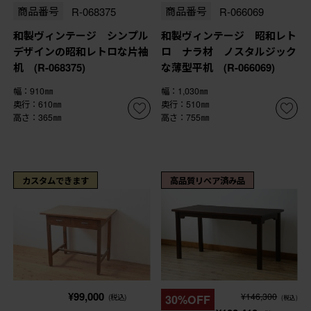
商品番号
R-068375
商品番号
R-066069
和製ヴィンテージ シンプル
和製ヴィンテージ 昭和レト
デザインの昭和レトロな片袖
ロ ナラ材 ノスタルジック
机 (R-068375)
な薄型平机 (R-066069)
幅：910㎜
幅：1,030㎜
奥行：610㎜
奥行：510㎜
高さ：365㎜
高さ：755㎜
カスタムできます
高品質リペア済み品
¥99,000
¥146,300
(税込)
30%OFF
(税込)