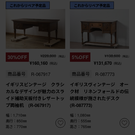
これからリペア予定品
これからリペア予定品
¥228,800
¥138,600
30%OFF
5%OFF
(税込)
(税込)
¥160,160
¥131,670
(税込)
(税込)
商品番号
R-067917
商品番号
R-087773
イギリスビンテージ クラシ
イギリスヴィンテージ オー
カルなデザインが魅力のスラ
ク材 リネンフォールドの伝
イド補助天板付きレザートッ
統模様が施されたデスク
プ両袖机 (R-067917)
(R-087773)
幅：1,710㎜
幅：1,080㎜
奥行：850㎜
奥行：555㎜
高さ：770㎜
高さ：765㎜