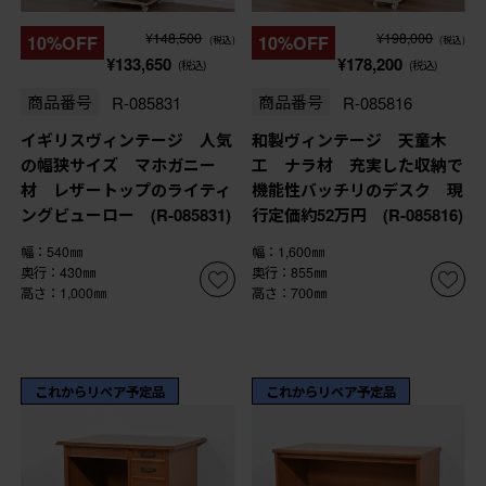
¥148,500
¥198,000
10%OFF
10%OFF
(税込)
(税込)
¥133,650
¥178,200
(税込)
(税込)
商品番号
R-085831
商品番号
R-085816
イギリスヴィンテージ 人気
和製ヴィンテージ 天童木
の幅狭サイズ マホガニー
工 ナラ材 充実した収納で
材 レザートップのライティ
機能性バッチリのデスク 現
ングビューロー (R-085831)
行定価約52万円 (R-085816)
幅：540㎜
幅：1,600㎜
奥行：430㎜
奥行：855㎜
高さ：1,000㎜
高さ：700㎜
これからリペア予定品
これからリペア予定品