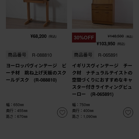
¥68,200
¥148,500
(税込)
30%OFF
(税込)
¥103,950
(税込)
商品番号
R-088810
商品番号
R-065891
ヨーロッパヴィンテージ ビ
イギリスヴィンテージ チー
ーチ材 跳ね上げ天板のスク
ク材 ナチュラルテイストの
ールデスク (R-088810)
空間づくりにおすすめなキャ
スター付きライティングビュ
ーロー (R-065891)
幅：650㎜
幅：750㎜
奥行：455㎜
奥行：400㎜
高さ：670㎜
高さ：1,090㎜