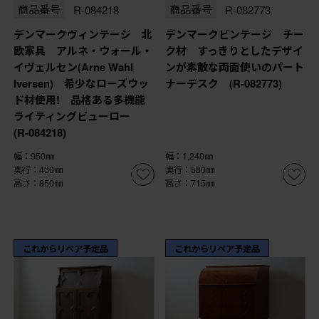
商品番号
R-084218
商品番号
R-082773
デンマークヴィンテージ 北
デンマークビンテージ チー
欧家具 アルネ・ウォール・
ク材 すっきりとしたデザイ
イヴェルセン(Arne Wahl
ンが素敵な両面使いのパート
Iversen) 希少なローズウッ
ナーデスク (R-082773)
ド材使用! 品格ある多機能
ライティングビューロー
(R-084218)
幅：950㎜
幅：1,240㎜
奥行：430㎜
奥行：580㎜
高さ：850㎜
高さ：715㎜
これからリペア予定品
これからリペア予定品