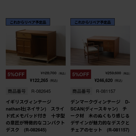
これからリペア予定品
これからリペア予定品
¥128,700
¥259,600
5%OFF
5%OFF
(税込)
(税込)
¥122,265
¥246,620
(税込)
(税込)
商品番号
R-082645
商品番号
R-081157
イギリスヴィンテージ
デンマークヴィンテージ D-
nathan社(ネイサン) スライ
SCAN(ディースキャン) チ
ド式メモパッド付き 十字型
ーク材 木のぬくもり感じる
の意匠が特徴的なコンパクト
デザインが魅力的なデスクと
デスク (R-082645)
チェアのセット (R-081157)