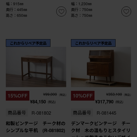
幅：915㎜
幅：1,230㎜
奥行：445㎜
奥行：750㎜
高さ：650㎜
高さ：750㎜
これからリペア予定品
これからリペア予定品
¥99,000
¥353,100
15%OFF
10%OFF
(税込)
(税込)
¥84,150
¥317,790
(税込)
(税込)
商品番号
R-081802
商品番号
R-081445
和製ビンテージ チーク材の
デンマークビンテージ チー
シンプルな平机 (R-081802)
ク材 木の温もりとスタイリ