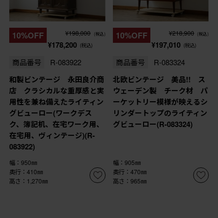
¥198,000
¥218,900
10%OFF
10%OFF
(税込)
(税込)
¥178,200
¥197,010
(税込)
(税込)
商品番号
R-083922
商品番号
R-083324
和製ビンテージ 永田良介商
北欧ビンテージ 美品!! ス
店 クラシカルな重厚感と実
ウェーデン製 チーク材 パ
用性を兼ね備えたライティン
ーケットリー模様が映えるシ
グビューロー(ワークデス
リンダートップのライティン
ク、簿記机、在宅ワーク用、
グビューロー(R-083324)
在宅用、ヴィンテージ)(R-
083922)
幅：950㎜
幅：905㎜
奥行：410㎜
奥行：470㎜
高さ：1,270㎜
高さ：965㎜