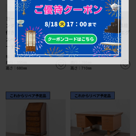
商品番号
R-086833
商品番号
R-050911
ヨーロッパヴィンテージ イ
和製ヴィンテージ 特大!!
ンダストリアル キャスター
激レア!! 希少銘木 縞黒檀
付き 天板が折りたためる省
無垢材を贅沢に使用したエグ
スペース仕様のタイプライタ
ゼクティブデスク (R-
ーデスク (R-086833)
050911)
幅：865㎜
幅：2,015㎜
奥行：355㎜
奥行：765㎜
高さ：680㎜
高さ：710㎜
これからリペア予定品
これからリペア予定品