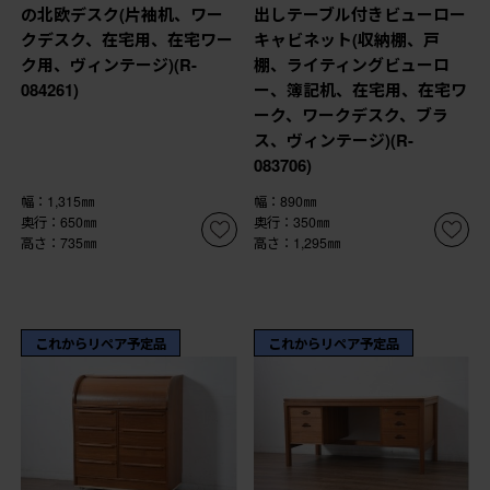
の北欧デスク(片袖机、ワー
出しテーブル付きビューロー
クデスク、在宅用、在宅ワー
キャビネット(収納棚、戸
ク用、ヴィンテージ)(R-
棚、ライティングビューロ
084261)
ー、簿記机、在宅用、在宅ワ
ーク、ワークデスク、ブラ
ス、ヴィンテージ)(R-
083706)
幅：1,315㎜
幅：890㎜
奥行：650㎜
奥行：350㎜
高さ：735㎜
高さ：1,295㎜
これからリペア予定品
これからリペア予定品