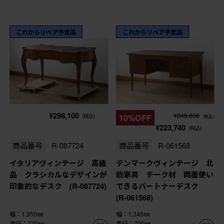
これからリペア予定品
これからリペア予定品
¥298,100
¥248,600
(税込)
10%OFF
(税込)
¥223,740
(税込)
商品番号
R-087724
商品番号
R-061568
イタリアヴィンテージ 高級
デンマークヴィンテージ 北
品 クラシカルなデザインが
欧家具 チーク材 両面使い
印象的なデスク (R-087724)
できるパートナーデスク
(R-061568)
幅：1,350㎜
幅：1,345㎜
奥行：770㎜
奥行：700㎜