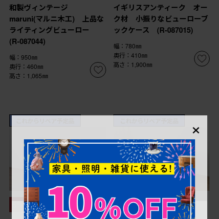
和製ヴィンテージ
イギリスアンティーク オー
maruni(マルニ木工) 上品な
ク材 小振りなビューローブ
ライティングビューロー
ックケース (R-087015)
(R-087044)
幅：780㎜
奥行：410㎜
幅：950㎜
高さ：1,900㎜
奥行：460㎜
高さ：1,065㎜
×
これからリペア予定品
これからリペア予定品
¥698,500
¥70,400
5%OFF
(税込)
(税込)
¥66,880
(税込)