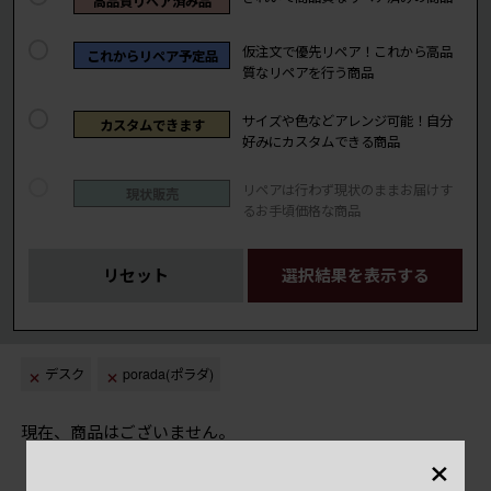
高品質リペア済み品
仮注文で優先リペア！これから高品
これからリペア予定品
質なリペアを行う商品
サイズや色などアレンジ可能！自分
カスタムできます
好みにカスタムできる商品
リペアは行わず現状のままお届けす
現状販売
るお手頃価格な商品
リセット
選択結果を表示する
デスク
porada(ポラダ)
現在、商品はございません。
×