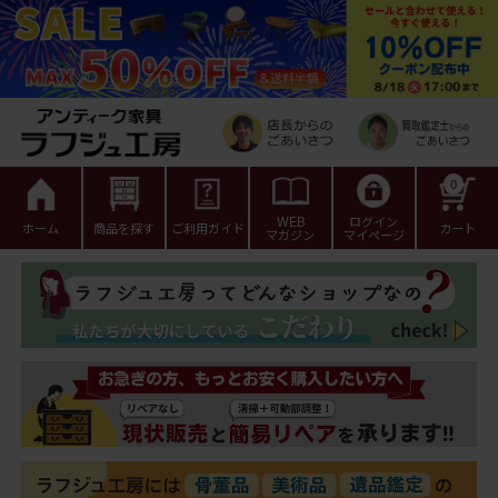
0
WEB
ログイン
ホーム
商品を探す
ご利用ガイド
カート
マガジン
マイページ