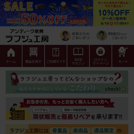
0
WEB
ログイン
ホーム
商品を探す
ご利用ガイド
カート
マガジン
マイページ