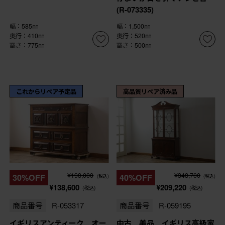
(R-073335)
幅：585㎜
幅：1,500㎜
奥行：410㎜
奥行：520㎜
高さ：775㎜
高さ：500㎜
これからリペア予定品
高品質リペア済み品
¥198,000
¥348,700
30%OFF
40%OFF
(税込)
(税込)
¥138,600
¥209,220
(税込)
(税込)
商品番号
R-053317
商品番号
R-059195
イギリスアンティーク オー
中古 美品 イギリス高級家