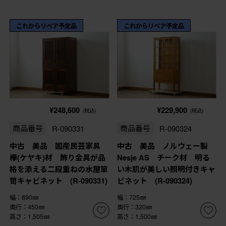
これからリペア予定品
これからリペア予定品
¥248,600
¥229,900
(税込)
(税込)
商品番号
R-090331
商品番号
R-090324
中古 美品 国産民芸家具
中古 美品 ノルウェー製
欅(ケヤキ)材 飾り金具が品
Nesje AS チーク材 明る
格を添える二段重ねの水屋箪
い木肌が美しい照明付きキャ
笥キャビネット (R-090331)
ビネット (R-090324)
幅：890㎜
幅：725㎜
奥行：450㎜
奥行：320㎜
高さ：1,505㎜
高さ：1,500㎜