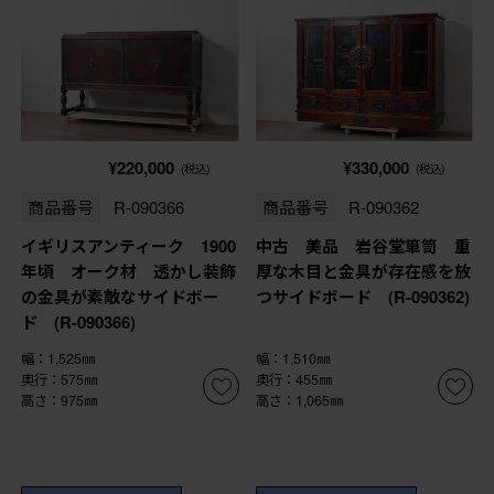
¥220,000
¥330,000
(税込)
(税込)
商品番号
R-090366
商品番号
R-090362
イギリスアンティーク 1900
中古 美品 岩谷堂箪笥 重
年頃 オーク材 透かし装飾
厚な木目と金具が存在感を放
の金具が素敵なサイドボー
つサイドボード (R-090362)
ド (R-090366)
幅：1,525㎜
幅：1,510㎜
奥行：575㎜
奥行：455㎜
高さ：975㎜
高さ：1,065㎜