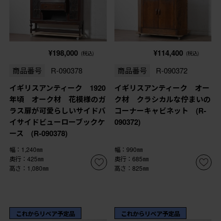
¥198,000
¥114,400
(税込)
(税込)
商品番号
R-090378
商品番号
R-090372
イギリスアンティーク 1920
イギリスアンティーク オー
年頃 オーク材 花模様のガ
ク材 クラシカルな佇まいの
ラス扉が可愛らしいサイドバ
コーナーキャビネット (R-
イサイドビューローブックケ
090372)
ース (R-090378)
幅：1,240㎜
幅：990㎜
奥行：425㎜
奥行：685㎜
高さ：1,080㎜
高さ：825㎜
これからリペア予定品
これからリペア予定品