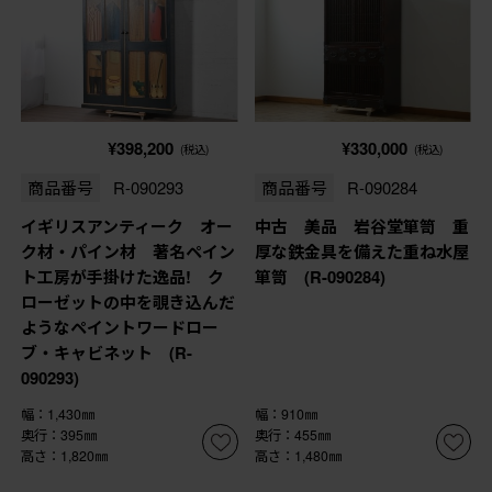
¥398,200
¥330,000
(税込)
(税込)
商品番号
R-090293
商品番号
R-090284
イギリスアンティーク オー
中古 美品 岩谷堂箪笥 重
ク材・パイン材 著名ペイン
厚な鉄金具を備えた重ね水屋
ト工房が手掛けた逸品! ク
箪笥 (R-090284)
ローゼットの中を覗き込んだ
ようなペイントワードロー
ブ・キャビネット (R-
090293)
幅：1,430㎜
幅：910㎜
奥行：395㎜
奥行：455㎜
高さ：1,820㎜
高さ：1,480㎜