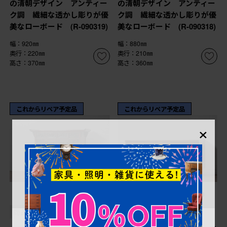
の清朝デザイン アンティー
の清朝デザイン アンティー
ク調 繊細な透かし彫りが優
ク調 繊細な透かし彫りが優
美なローボード (R-090319)
美なローボード (R-090318)
幅：920㎜
幅：880㎜
奥行：220㎜
奥行：210㎜
高さ：370㎜
高さ：360㎜
これからリペア予定品
これからリペア予定品
×
¥148,500
¥218,900
(税込)
(税込)
商品番号
R-090316
商品番号
R-090314