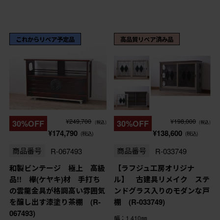
これからリペア予定品
高品質リペア済み品
¥249,700
¥198,000
30%OFF
30%OFF
(税込)
(税込)
¥174,790
¥138,600
(税込)
(税込)
商品番号
R-067493
商品番号
R-033749
和製ビンテージ 極上 高級
【ラフジュ工房オリジナ
品!! 欅(ケヤキ)材 手打ち
ル】 古建具リメイク ステ
の雲龍金具が格調高い雰囲気
ンドグラス入りのモダンな戸
を醸し出す漆塗り茶棚 (R-
棚 (R-033749)
067493)
幅：1,410㎜