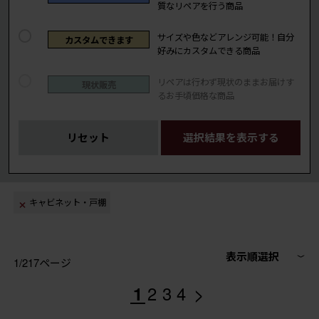
質なリペアを行う商品
サイズや色などアレンジ可能！自分
カスタムできます
好みにカスタムできる商品
リペアは行わず現状のままお届けす
現状販売
るお手頃価格な商品
リセット
選択結果を表示する
キャビネット・戸棚
表示順選択
1/217ページ
>
1
2
3
4