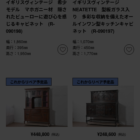
イギリスヴィンテージ 希少
イギリスヴィンテージ
モデル マホガニー材 隠さ
NEATETTE 型板ガラス入
れたビューローに遊び心を感
り 多彩な収納を備えたオー
じるキャビネット (R-
ルインワン型キッチンキャビ
090198)
ネット (R-090197)
幅：1,860㎜
幅：1,070㎜
奥行：395㎜
奥行：450㎜
高さ：1,950㎜
高さ：1,770㎜
これからリペア予定品
これからリペア予定品
¥448,800
¥248,600
(税込)
(税込)