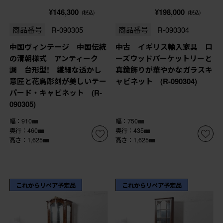
¥146,300
¥198,000
(税込)
(税込)
商品番号
R-090305
商品番号
R-090304
中国ヴィンテージ 中国伝統
中古 イギリス輸入家具 ロ
の清朝様式 アンティーク
ーズウッドパーケットリーと
調 台形型! 繊細な透かし
真鍮飾りが華やかなガラスキ
意匠と花鳥彫刻が美しいテー
ャビネット (R-090304)
パード・キャビネット (R-
090305)
幅：910㎜
幅：750㎜
奥行：460㎜
奥行：435㎜
高さ：1,625㎜
高さ：1,625㎜
これからリペア予定品
これからリペア予定品