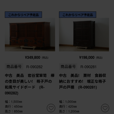
これからリペア予定品
これからリペア予定品
¥349,800
¥198,000
(税込)
(税込)
商品番号
R-090282
商品番号
R-090281
中古 美品 岩谷堂箪笥 欅
中古 美品! 栗材 食器収
の杢目が美しい! 格子戸の
納におすすめ! 端正な格子
和風サイドボード (R-
戸の戸棚 (R-090281)
090282)
幅：1,500㎜
幅：1,000㎜
奥行：450㎜
奥行：420㎜
高さ：850㎜
高さ：1,200㎜