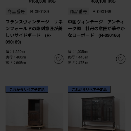
¥168,300
¥89,100
(税込)
(税込)
商品番号
R-090189
商品番号
R-090166
フランスヴィンテージ リネ
中国ヴィンテージ アンティ
ンフォールドの彫刻意匠が美
ーク調 牡丹の意匠が華やか
しいサイドボード (R-
なローボード (R-090166)
090189)
幅：1,220㎜
幅：1,035㎜
奥行：460㎜
奥行：445㎜
高さ：895㎜
高さ：475㎜
これからリペア予定品
これからリペア予定品