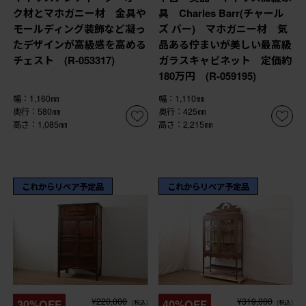
ク材とマホガニー材 金具や
具 Charles Barr(チャール
モールディング装飾など凝っ
ズ バー) マホガニー材 気
たデザインが高級感を高める
品ある佇まいが美しい最高級
チェスト (R-053317)
ガラスキャビネット 定価約
180万円 (R-059195)
幅：1,160㎜
幅：1,110㎜
奥行：580㎜
奥行：425㎜
高さ：1,085㎜
高さ：2,215㎜
これからリペア予定品
これからリペア予定品
¥220,000
¥319,000
30%OFF
40%OFF
(税込)
(税込)