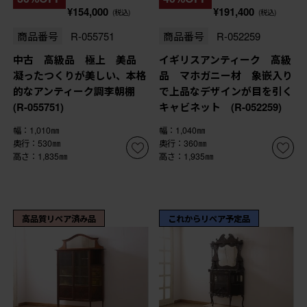
¥154,000
¥191,400
(税込)
(税込)
商品番号
R-055751
商品番号
R-052259
中古 高級品 極上 美品
イギリスアンティーク 高級
凝ったつくりが美しい、本格
品 マホガニー材 象嵌入り
的なアンティーク調李朝棚
で上品なデザインが目を引く
(R-055751)
キャビネット (R-052259)
幅：1,010㎜
幅：1,040㎜
奥行：530㎜
奥行：360㎜
高さ：1,835㎜
高さ：1,935㎜
高品質リペア済み品
これからリペア予定品