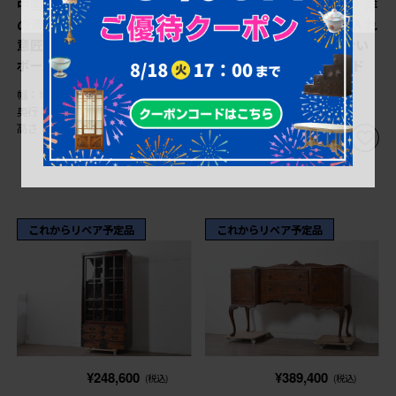
中国ヴィンテージ 中国伝統
中古 松本民芸家具 和・洋
の清朝デザイン 繊細な彫刻
どちらのお部屋にも取り入れ
意匠が美しい小ぶりなサイド
やすい! 落ち着いた色合い
ボード (R-090316)
と框組が魅力のローボード
(R-090314)
幅：1,005㎜
奥行：400㎜
幅：1,200㎜
高さ：770㎜
奥行：440㎜
高さ：450㎜
これからリペア予定品
これからリペア予定品
¥248,600
¥389,400
(税込)
(税込)