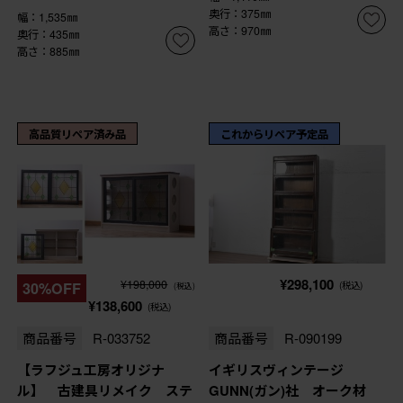
奥行：375㎜
幅：1,535㎜
高さ：970㎜
奥行：435㎜
高さ：885㎜
高品質リペア済み品
これからリペア予定品
¥298,100
¥198,000
30%OFF
(税込)
(税込)
¥138,600
(税込)
商品番号
R-033752
商品番号
R-090199
【ラフジュ工房オリジナ
イギリスヴィンテージ
ル】 古建具リメイク ステ
GUNN(ガン)社 オーク材