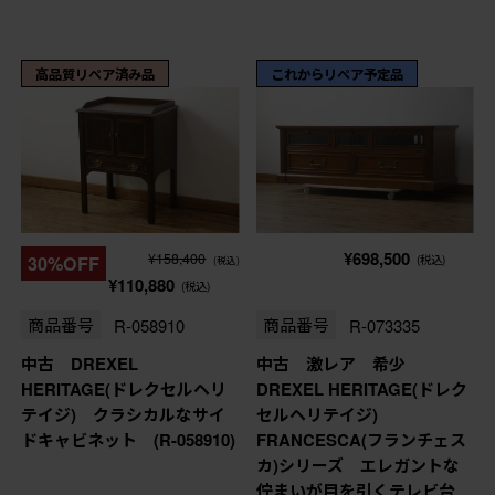
高品質リペア済み品
これからリペア予定品
¥698,500
¥158,400
30%OFF
(税込)
(税込)
¥110,880
(税込)
商品番号
R-058910
商品番号
R-073335
中古 DREXEL
中古 激レア 希少
HERITAGE(ドレクセルヘリ
DREXEL HERITAGE(ドレク
テイジ) クラシカルなサイ
セルヘリテイジ)
ドキャビネット (R-058910)
FRANCESCA(フランチェス
カ)シリーズ エレガントな
佇まいが目を引くテレビ台