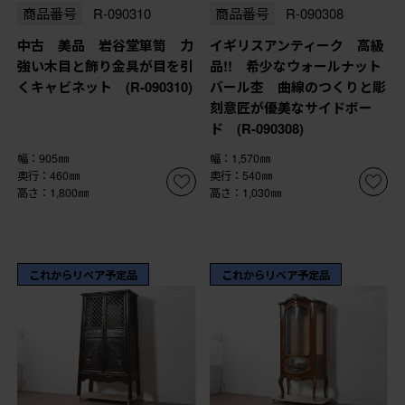
商品番号
R-090310
商品番号
R-090308
中古 美品 岩谷堂箪笥 力
イギリスアンティーク 高級
強い木目と飾り金具が目を引
品!! 希少なウォールナット
くキャビネット (R-090310)
バール杢 曲線のつくりと彫
刻意匠が優美なサイドボー
ド (R-090308)
幅：905㎜
幅：1,570㎜
奥行：460㎜
奥行：540㎜
高さ：1,800㎜
高さ：1,030㎜
これからリペア予定品
これからリペア予定品