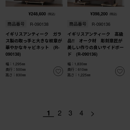
¥248,600
¥398,200
(税込)
(税込)
商品番号
R-090138
商品番号
R-090136
イギリスアンティーク ガラ
イギリスアンティーク 高級
ス製の取っ手と大きな紋章が
品!! オーク材 彫刻意匠が
華やかなキャビネット (R-
美しい作りの良いサイドボー
090138)
ド (R-090136)
幅：1,295㎜
幅：1,830㎜
奥行：500㎜
奥行：610㎜
高さ：830㎜
高さ：1,225㎜
>
1
2
3
4