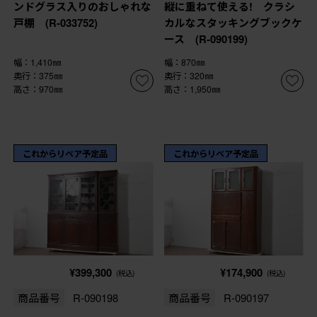
ンドグラス入りのおしゃれな
縦に重ねて使える! クラシ
戸棚 (R-033752)
カルなスタッキングブックケ
ース (R-090199)
幅：1,410㎜
幅：870㎜
奥行：375㎜
奥行：320㎜
高さ：970㎜
高さ：1,950㎜
これからリペア予定品
これからリペア予定品
¥399,300
¥174,900
(税込)
(税込)
商品番号
R-090198
商品番号
R-090197