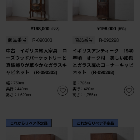
¥198,000
¥198,000
(税込)
(税込)
商品番号
R-090303
商品番号
R-090298
中古 イギリス輸入家具 ロ
イギリスアンティーク 1940
ーズウッドパーケットリーと
年頃 オーク材 美しい彫刻
真鍮飾りが華やかなガラスキ
とガラス扉のコーナーキャビ
ャビネット (R-090303)
ネット (R-090298)
幅：750㎜
幅：725㎜
奥行：440㎜
奥行：420㎜
高さ：1,620㎜
高さ：1,755㎜
これからリペア予定品
これからリペア予定品