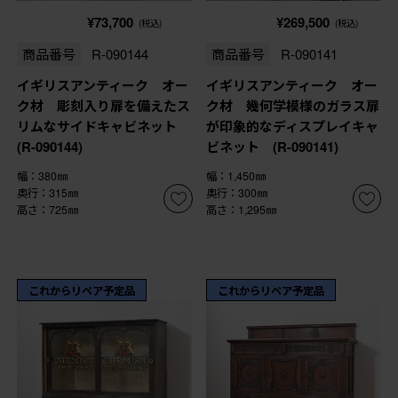
¥73,700
¥269,500
(税込)
(税込)
商品番号
R-090144
商品番号
R-090141
イギリスアンティーク オー
イギリスアンティーク オー
ク材 彫刻入り扉を備えたス
ク材 幾何学模様のガラス扉
リムなサイドキャビネット
が印象的なディスプレイキャ
(R-090144)
ビネット (R-090141)
幅：380㎜
幅：1,450㎜
奥行：315㎜
奥行：300㎜
高さ：725㎜
高さ：1,295㎜
これからリペア予定品
これからリペア予定品