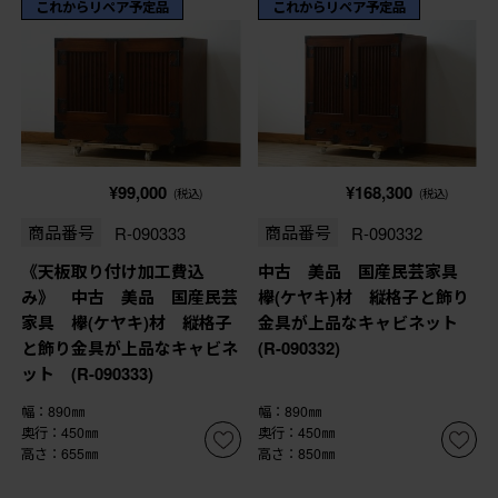
これからリペア予定品
これからリペア予定品
¥99,000
¥168,300
(税込)
(税込)
商品番号
R-090333
商品番号
R-090332
《天板取り付け加工費込
中古 美品 国産民芸家具
み》 中古 美品 国産民芸
欅(ケヤキ)材 縦格子と飾り
家具 欅(ケヤキ)材 縦格子
金具が上品なキャビネット
と飾り金具が上品なキャビネ
(R-090332)
ット (R-090333)
幅：890㎜
幅：890㎜
奥行：450㎜
奥行：450㎜
高さ：655㎜
高さ：850㎜