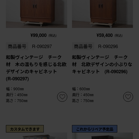
¥99,000
¥59,400
(税込)
(税込)
商品番号
R-090297
商品番号
R-090296
和製ヴィンテージ チーク
和製ヴィンテージ チーク
材 木の温もりを感じる北欧
材 北欧デザインの小ぶりな
デザインのキャビネット
キャビネット (R-090296)
(R-090297)
幅：900㎜
幅：600㎜
奥行：450㎜
奥行：450㎜
高さ：750㎜
高さ：750㎜
カスタムできます
これからリペア予定品