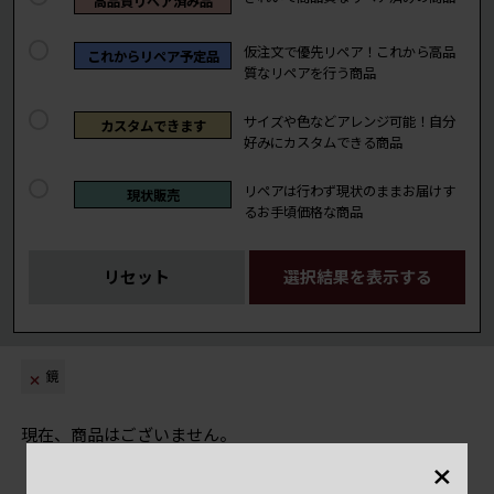
高品質リペア済み品
仮注文で優先リペア！これから高品
これからリペア予定品
質なリペアを行う商品
サイズや色などアレンジ可能！自分
カスタムできます
好みにカスタムできる商品
リペアは行わず現状のままお届けす
現状販売
るお手頃価格な商品
リセット
選択結果を表示する
鏡
現在、商品はございません。
×