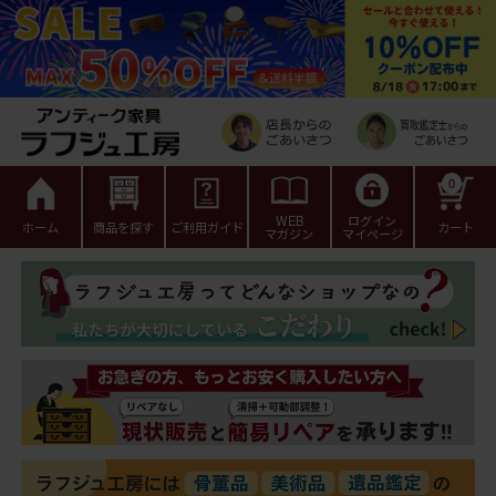
0
WEB
ログイン
ホーム
商品を探す
ご利用ガイド
カート
マガジン
マイページ