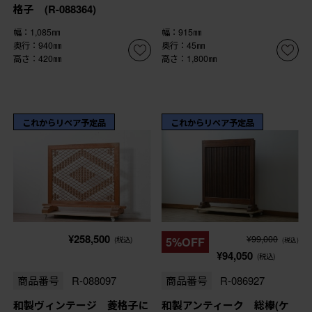
格子 (R-088364)
幅：1,085㎜
幅：915㎜
奥行：940㎜
奥行：45㎜
高さ：420㎜
高さ：1,800㎜
これからリペア予定品
これからリペア予定品
¥258,500
¥99,000
(税込)
5%OFF
(税込)
¥94,050
(税込)
商品番号
R-088097
商品番号
R-086927
和製ヴィンテージ 菱格子に
和製アンティーク 総欅(ケ