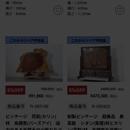
幅：990㎜
幅：1,220㎜
奥行：390㎜
奥行：400㎜
高さ：845㎜
高さ：1,120㎜
これからリペア予定品
これからリペア予定品
¥96,800
¥498,300
5%OFF
5%OFF
(税込)
(税込)
¥91,960
¥473,385
(税込)
(税込)
商品番号
R-083196
商品番号
R-083423
ビンテージ 花梨(カリン)
和製ビンテージ 超美品 最
材 鳥眼杢(バーズアイ) 迫
高級 シタン(紫檀)材とカリ
力のある天然木の小振りなパ
ン(花梨)材 鳥眼杢を背景に