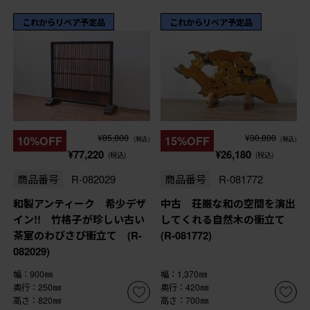
これからリペア予定品
これからリペア予定品
¥85,800
¥30,800
10%OFF
15%OFF
(税込)
(税込)
¥77,220
¥26,180
(税込)
(税込)
商品番号
R-082029
商品番号
R-081772
和製アンティーク 希少デザ
中古 荘厳な和の空間を演出
イン!! 竹格子が珍しい古い
してくれる自然木の衝立て
茶室のわびさび衝立て (R-
(R-081772)
082029)
幅：900㎜
幅：1,370㎜
奥行：250㎜
奥行：420㎜
高さ：820㎜
高さ：700㎜