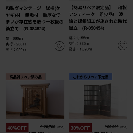
【簡易リペア限定品】 和製
和製ヴィンテージ 総欅(ケ
アンティーク 希少品! 漆
ヤキ)材 無垢材 重厚な佇
絵と螺鈿細工が施された時代
まいが存在感を放つ一枚板の
衝立 (R-050454)
衝立て (R-084824)
幅：1,155㎜
幅：660㎜
奥行：335㎜
奥行：260㎜
高さ：1,090㎜
高さ：920㎜
高品質リペア済み品
これからリペア予定品
¥128,700
¥99,000
40%OFF
30%OFF
(税込)
(税込)