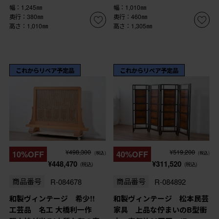
幅：1,245㎜
幅：1,010㎜
奥行：380㎜
奥行：460㎜
高さ：1,010㎜
高さ：1,305㎜
これからリペア予定品
これからリペア予定品
¥498,300
¥519,200
10%OFF
40%OFF
(税込)
(税込)
¥448,470
¥311,520
(税込)
(税込)
商品番号
R-084678
商品番号
R-084892
和製ヴィンテージ 希少!!
和製ヴィンテージ 松本民芸
工芸品 名工 大橋利一作
家具 上品な佇まいのB型衝