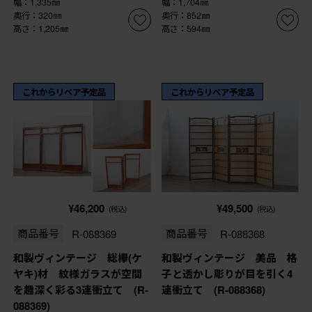
幅：1,335㎜
幅：1,704㎜
奥行：320㎜
奥行：852㎜
高さ：1,205㎜
高さ：594㎜
これからリペア予定品
これからリペア予定品
¥46,200
¥49,500
(税込)
(税込)
商品番号
R-088369
商品番号
R-088368
和製ヴィンテージ 総欅(ケ
和製ヴィンテージ 美品 格
ヤキ)材 紋様ガラスが空間
子と透かし彫りが目を引く4
を趣深く彩る3連衝立て (R-
連衝立て (R-088368)
088369)