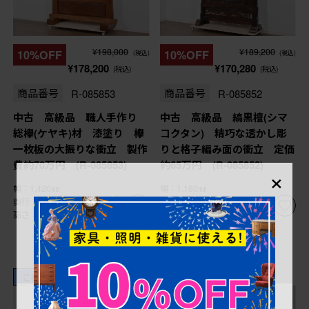
¥198,000
¥189,200
10%OFF
10%OFF
(税込)
(税込)
¥178,200
¥170,280
(税込)
(税込)
商品番号
R-085853
商品番号
R-085852
中古 高級品 職人手作り
中古 高級品 縞黒檀(シマ
総欅(ケヤキ)材 漆塗り 欅
コクタン) 精巧な透かし彫
一枚板の大振りな衝立 製作
りと格子編み面の衝立 定価
費約70万円 (R-085853)
約65万円 (R-085852)
×
幅：1,420㎜
幅：1,180㎜
奥行：480㎜
奥行：325㎜
高さ：1,345㎜
高さ：1,200㎜
これからリペア予定品
これからリペア予定品