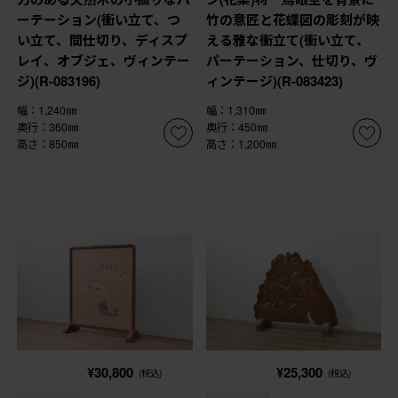
ーテーション(衝い立て、つ
竹の意匠と花蝶図の彫刻が映
い立て、間仕切り、ディスプ
える雅な衝立て(衝い立て、
レイ、オブジェ、ヴィンテー
パーテーション、仕切り、ヴ
ジ)(R-083196)
ィンテージ)(R-083423)
幅：1,240㎜
幅：1,310㎜
奥行：360㎜
奥行：450㎜
高さ：850㎜
高さ：1,200㎜
¥30,800
¥25,300
(税込)
(税込)