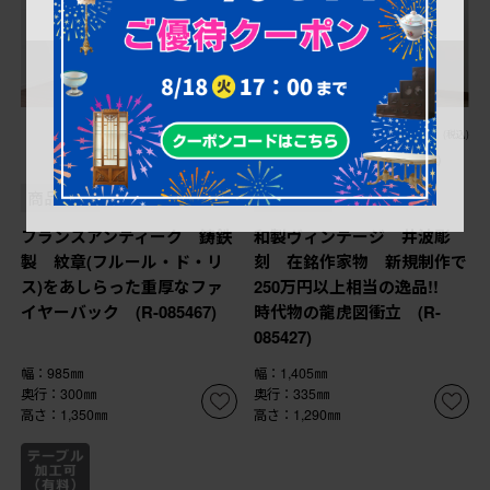
¥178,200
¥478,500
(税込)
10%OFF
(税込)
¥430,650
(税込)
商品番号
R-085467
商品番号
R-085427
フランスアンティーク 鋳鉄
和製ヴィンテージ 井波彫
製 紋章(フルール・ド・リ
刻 在銘作家物 新規制作で
ス)をあしらった重厚なファ
250万円以上相当の逸品!!
イヤーバック (R-085467)
時代物の龍虎図衝立 (R-
085427)
幅：985㎜
幅：1,405㎜
奥行：300㎜
奥行：335㎜
高さ：1,350㎜
高さ：1,290㎜