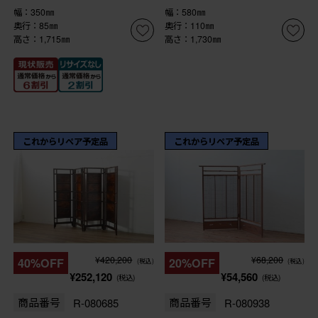
幅：350㎜
幅：580㎜
奥行：85㎜
奥行：110㎜
高さ：1,715㎜
高さ：1,730㎜
これからリペア予定品
これからリペア予定品
¥420,200
¥68,200
40%OFF
20%OFF
(税込)
(税込)
¥252,120
¥54,560
(税込)
(税込)
商品番号
R-080685
商品番号
R-080938