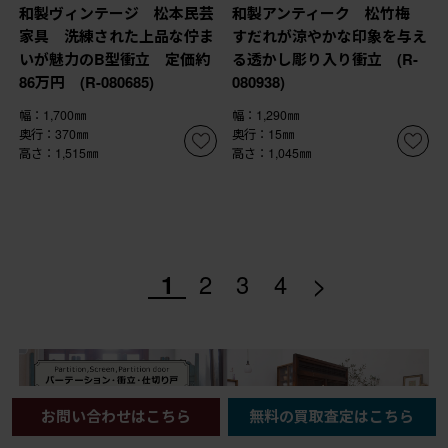
和製ヴィンテージ 松本民芸
和製アンティーク 松竹梅
家具 洗練された上品な佇ま
すだれが涼やかな印象を与え
いが魅力のB型衝立 定価約
る透かし彫り入り衝立 (R-
86万円 (R-080685)
080938)
幅：1,700㎜
幅：1,290㎜
奥行：370㎜
奥行：15㎜
高さ：1,515㎜
高さ：1,045㎜
>
1
2
3
4
お問い合わせはこちら
無料の買取査定はこちら