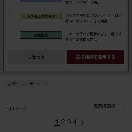
質なリペアを行う商品
サイズや色などアレンジ可能！自分
カスタムできます
好みにカスタムできる商品
リペアは行わず現状のままお届けす
現状販売
るお手頃価格な商品
リセット
選択結果を表示する
衝立・パーテーション
表示順選択
1/13ページ
>
1
2
3
4