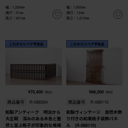
幅：1,289㎜
幅：1,859㎜
奥行：31㎜
奥行：12㎜
高さ：921㎜
高さ：1,210㎜
これからリペア予定品
これからリペア予定品
¥70,400
¥68,200
(税込)
(税込)
商品番号
R-088364
商品番号
R-088110
和製アンティーク 明治から
和製ヴィンテージ 自然木飾
大正期 深みのある木色と整
り付きの和風格子装飾パネ
然と並ぶ格子が印象的な帳場
ル (R-088110)