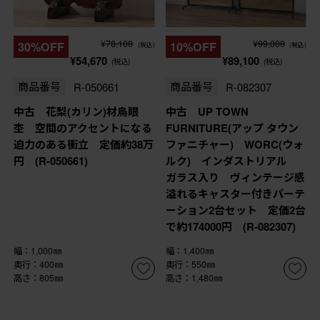
¥78,100
¥99,000
30%OFF
10%OFF
(税込)
(税込)
¥54,670
¥89,100
(税込)
(税込)
商品番号
R-050661
商品番号
R-082307
中古 花梨(カリン)材鳥眼
中古 UP TOWN
杢 空間のアクセントになる
FURNITURE(アップ タウン
迫力のある衝立 定価約38万
ファニチャー) WORC(ウォ
円 (R-050661)
ルク) インダストリアル
ガラス入り ヴィンテージ感
溢れるキャスター付きパーテ
ーション2台セット 定価2台
で約174000円 (R-082307)
幅：1,000㎜
幅：1,400㎜
奥行：400㎜
奥行：550㎜
高さ：805㎜
高さ：1,480㎜