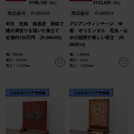
¥188,100
¥133,650
(税込)
(税込)
商品番号
R-086435
商品番号
R-085914
中古 在銘 輪島塗 蒔絵で
アジアンヴィンテージ 中
鯉の滝登りを描いた衝立て
国 オリエンタル 花鳥・山
定価約150万円 (R-086435)
水の図柄が美しい衝立 (R-
085914)
幅：850㎜
幅：1,980㎜
奥行：835㎜
奥行：40㎜
高さ：1,435㎜
高さ：1,955㎜
これからリペア予定品
これからリペア予定品