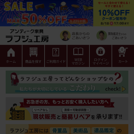
0
WEB
ログイン
ホーム
商品を探す
ご利用ガイド
カート
マガジン
マイページ