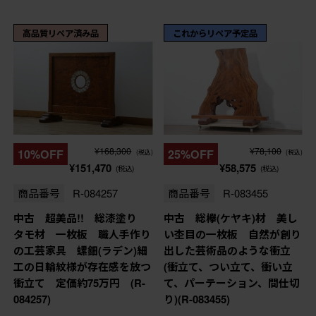
高品質リペア済み品
これからリペア予定品
¥168,300
¥78,100
10%OFF
25%OFF
(税込)
(税込)
¥151,470
¥58,575
(税込)
(税込)
商品番号
R-084257
商品番号
R-083455
中古 超美品!! 総漆塗り
中古 総欅(ケヤキ)材 美し
タモ材 一枚板 職人手作り
い杢目の一枚板 自然が創り
の工芸家具 螺鈿(ラデン)細
出した芸術品のような衝立
工の日輪紋様が存在感を放つ
(衝立て、つい立て、衝い立
衝立て 定価約75万円 (R-
て、パーテーション、間仕切
084257)
り)(R-083455)