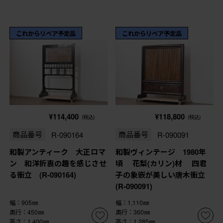
これからリペア予定品
これからリペア予定品
¥114,400
¥118,800
(税込)
(税込)
商品番号
R-090164
商品番号
R-090091
和製アンティーク 大正ロマ
和製ヴィンテージ 1980年
ン 和洋折衷の趣を感じさせ
頃 花梨(カリン)材 四君
る衝立 (R-090164)
子の象嵌が美しい唐木衝立
(R-090091)
幅：905㎜
幅：1,110㎜
奥行：450㎜
奥行：360㎜
高さ：1,400㎜
高さ：1,285㎜