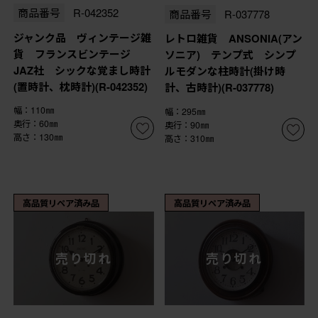
商品番号
R-042352
商品番号
R-037778
ジャンク品 ヴィンテージ雑
レトロ雑貨 ANSONIA(アン
貨 フランスビンテージ
ソニア) テンプ式 シンプ
JAZ社 シックな覚まし時計
ルモダンな柱時計(掛け時
(置時計、枕時計)(R-042352)
計、古時計)(R-037778)
幅：110㎜
幅：295㎜
奥行：60㎜
奥行：90㎜
高さ：130㎜
高さ：310㎜
高品質リペア済み品
高品質リペア済み品
売り切れ
売り切れ