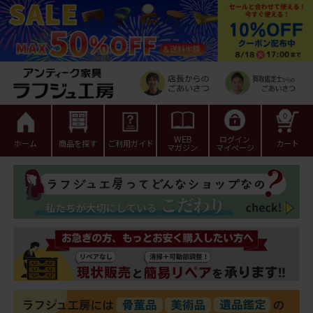
0
WEB
ログイン
ホーム
商品を探す
ご利用ガイド
カート
マガジン
マイページ