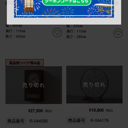
(R-059270)
型 昭和レトロな柱時計(掛
け時計、振り子時計)(R-
045647)
幅：400㎜
幅：235㎜
奥行：110㎜
奥行：110㎜
高さ：400㎜
高さ：385㎜
高品質リペア済み品
売り切れ
売り切れ
¥19,800
¥27,500
(税込)
(税込)
商品番号
R-044179
商品番号
R-044596