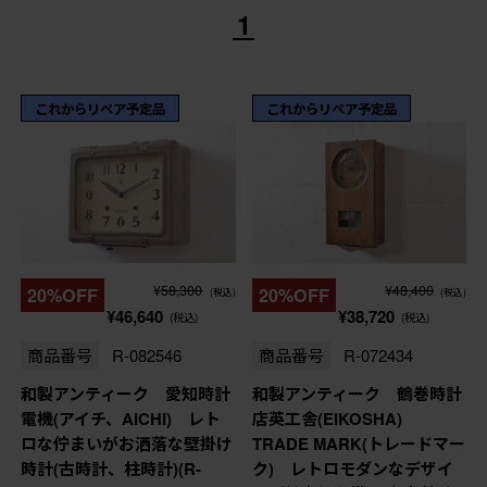
1
これからリペア予定品
これからリペア予定品
¥58,300
¥48,400
20%OFF
20%OFF
(税込)
(税込)
¥46,640
¥38,720
(税込)
(税込)
商品番号
R-082546
商品番号
R-072434
和製アンティーク 愛知時計
和製アンティーク 鶴巻時計
電機(アイチ、AICHI) レト
店英工舎(EIKOSHA)
ロな佇まいがお洒落な壁掛け
TRADE MARK(トレードマー
時計(古時計、柱時計)(R-
ク) レトロモダンなデザイ