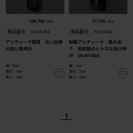
¥29,700
¥7,700
(税込)
(税込)
商品番号
R-005764
商品番号
R-001484
アンティーク雑貨 古い出来
和製アンティーク 傷みあ
の良い掛時計
り 昭和期のレトロな掛け時
計 (R-001484)
幅：0㎜
幅：0㎜
奥行：0㎜
奥行：0㎜
高さ：0㎜
高さ：0㎜
1