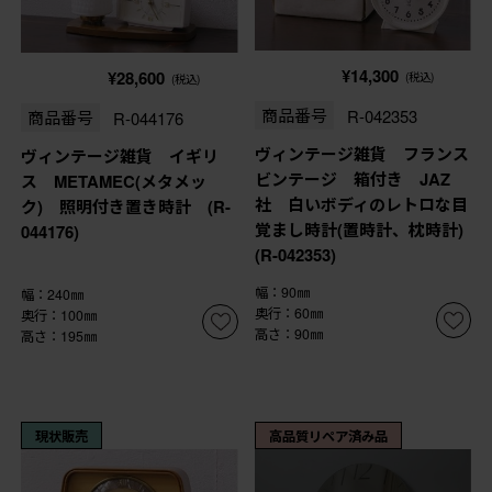
¥14,300
¥28,600
(税込)
(税込)
商品番号
R-042353
商品番号
R-044176
ヴィンテージ雑貨 フランス
ヴィンテージ雑貨 イギリ
ビンテージ 箱付き JAZ
ス METAMEC(メタメッ
社 白いボディのレトロな目
ク) 照明付き置き時計 (R-
覚まし時計(置時計、枕時計)
044176)
(R-042353)
幅：90㎜
幅：240㎜
奥行：60㎜
奥行：100㎜
高さ：90㎜
高さ：195㎜
現状販売
高品質リペア済み品