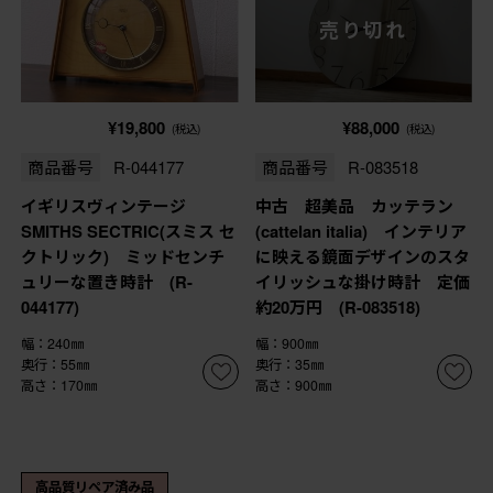
売り切れ
¥19,800
¥88,000
(税込)
(税込)
商品番号
R-044177
商品番号
R-083518
イギリスヴィンテージ
中古 超美品 カッテラン
SMITHS SECTRIC(スミス セ
(cattelan italia) インテリア
クトリック) ミッドセンチ
に映える鏡面デザインのスタ
ュリーな置き時計 (R-
イリッシュな掛け時計 定価
044177)
約20万円 (R-083518)
幅：240㎜
幅：900㎜
奥行：55㎜
奥行：35㎜
高さ：170㎜
高さ：900㎜
高品質リペア済み品