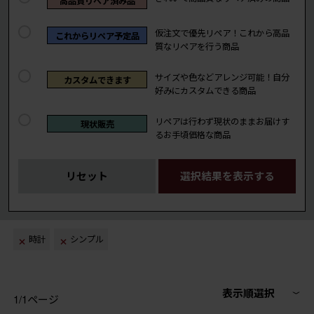
高品質リペア済み品
仮注文で優先リペア！これから高品
これからリペア予定品
質なリペアを行う商品
サイズや色などアレンジ可能！自分
カスタムできます
好みにカスタムできる商品
リペアは行わず現状のままお届けす
現状販売
るお手頃価格な商品
リセット
選択結果を表示する
時計
シンプル
表示順選択
1/1ページ