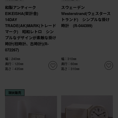
和製アンティーク
スウェーデン
EIKEISHA(栄計舎)
Westerstrand(ウェスタース
14DAY
トランド) シンプルな掛け
TRADE(AK)MARK(トレード
時計 (R-044399)
マーク) 昭和レトロ シン
プルなデザインが素敵な掛け
時計(柱時計、古時計)(R-
072267)
幅：240㎜
幅：310㎜
奥行：120㎜
奥行：60㎜
高さ：435㎜
高さ：310㎜
現状販売