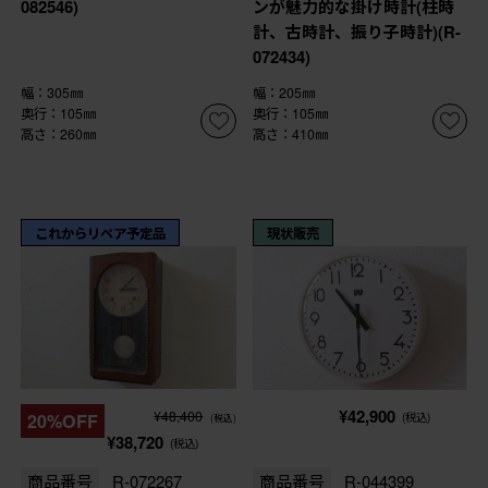
082546)
ンが魅力的な掛け時計(柱時
計、古時計、振り子時計)(R-
072434)
幅：305㎜
幅：205㎜
奥行：105㎜
奥行：105㎜
高さ：260㎜
高さ：410㎜
これからリペア予定品
現状販売
¥42,900
¥48,400
20%OFF
(税込)
(税込)
¥38,720
(税込)
商品番号
R-072267
商品番号
R-044399