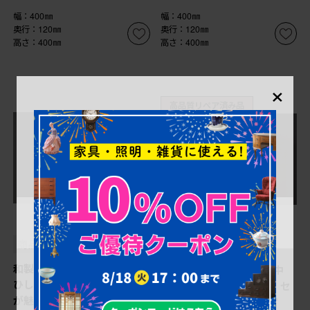
幅：400㎜
幅：400㎜
奥行：120㎜
奥行：120㎜
高さ：400㎜
高さ：400㎜
×
高品質リペア済み品
売り切れ
売り切れ
¥60,500
¥30,800
(税込)
(税込)
商品番号
R-059270
商品番号
R-045647
和製アンティーク 電池式
アンティーク時計 昭和中
ひし形Y レトロなデザイン
期 精工舎(SEIKOSHA、セ
が魅力的な掛け時計(古時計)
イコー) ゼンマイ式 宮