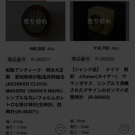
売り切れ
売り切れ
¥18,700
¥60,500
(税込)
(税込)
商品番号
R-083032
商品番号
R-082071
【ジャンク品】 ドイツ 戦
和製アンティーク 明治大正
前 J.Kaiser(カイザー) ウ
期 愛知県時計製造共同組合
ランガラス シンプルで洗練
(AICHIKEN CLOCK-
されたデザインのゼンマイ式
MAKERS' UNION'S MARK)
置時計 (R-083032)
シンプルな丸いフォルムのレ
トロな掛け時計(古時計、柱
時計)(R-082071)
幅：80㎜
幅：410㎜
奥行：55㎜
奥行：110㎜
高さ：78㎜
高さ：410㎜