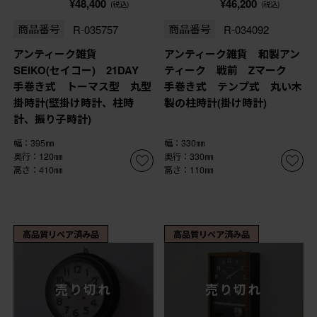
¥48,400
¥46,200
(税込)
(税込)
商品番号
R-035757
商品番号
R-034092
アンティーク雑貨
アンティーク雑貨 和製アン
SEIKO(セイコー) 21DAY
ティーク 戦前 Zマーク
手巻き式 トーマス型 丸型
手巻き式 テンプ式 丸い木
掛時計(壁掛け時計、柱時
製の柱時計(掛け時計)
計、振り子時計)
幅：395㎜
幅：330㎜
奥行：120㎜
奥行：330㎜
高さ：410㎜
高さ：110㎜
高品質リペア済み品
高品質リペア済み品
売り切れ
売り切れ