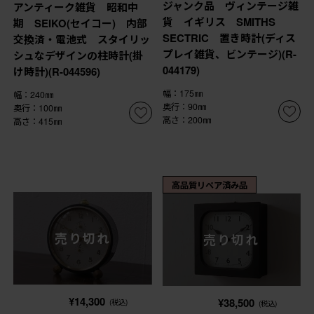
ジャンク品 ヴィンテージ雑
アンティーク雑貨 昭和中
貨 イギリス SMITHS
期 SEIKO(セイコー) 内部
SECTRIC 置き時計(ディス
交換済・電池式 スタイリッ
プレイ雑貨、ビンテージ)(R-
シュなデザインの柱時計(掛
044179)
け時計)(R-044596)
幅：175㎜
幅：240㎜
奥行：90㎜
奥行：100㎜
高さ：200㎜
高さ：415㎜
高品質リペア済み品
売り切れ
売り切れ
¥14,300
¥38,500
(税込)
(税込)