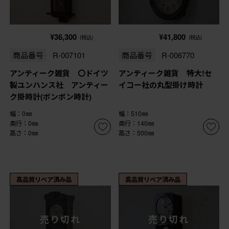
¥36,300
¥41,800
(税込)
(税込)
商品番号
R-007101
商品番号
R-006770
アンティーク雑貨 〇ドイツ
アンティーク雑貨 特大!セ
製ユンハンス社 アンティー
イコー社の丸型掛け時計
ク掛時計(ボンボン時計)
幅：0㎜
幅：510㎜
奥行：0㎜
奥行：140㎜
高さ：0㎜
高さ：500㎜
高品質リペア済み品
高品質リペア済み品
売り切れ
売り切れ