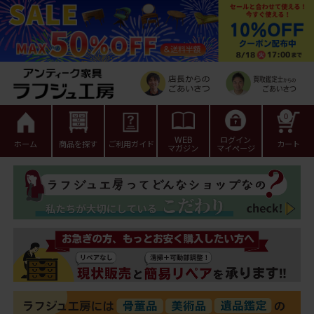
0
WEB
ログイン
ホーム
商品を探す
ご利用ガイド
カート
マガジン
マイページ