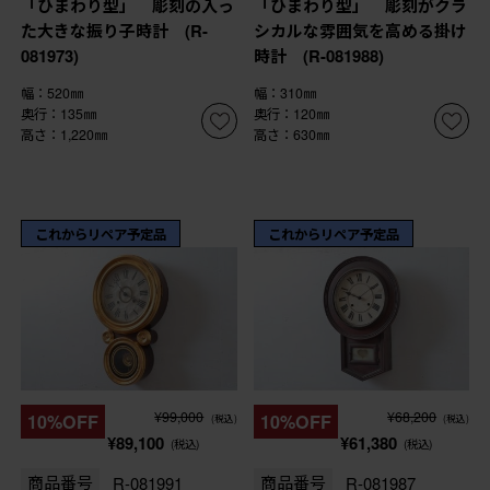
「ひまわり型」 彫刻の入っ
「ひまわり型」 彫刻がクラ
た大きな振り子時計 (R-
シカルな雰囲気を高める掛け
081973)
時計 (R-081988)
幅：520㎜
幅：310㎜
奥行：135㎜
奥行：120㎜
高さ：1,220㎜
高さ：630㎜
これからリペア予定品
これからリペア予定品
¥99,000
¥68,200
10%OFF
10%OFF
(税込)
(税込)
¥89,100
¥61,380
(税込)
(税込)
商品番号
R-081991
商品番号
R-081987