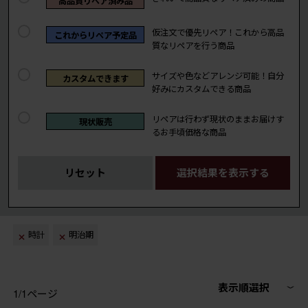
高品質リペア済み品
仮注文で優先リペア！これから高品
これからリペア予定品
質なリペアを行う商品
サイズや色などアレンジ可能！自分
カスタムできます
好みにカスタムできる商品
リペアは行わず現状のままお届けす
現状販売
るお手頃価格な商品
リセット
選択結果を表示する
時計
明治期
表示順選択
1/1ページ