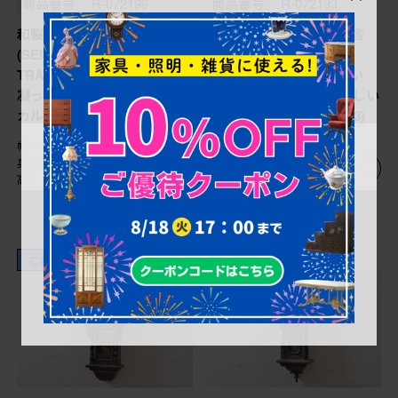
商品番号
R-072199
商品番号
R-072193
和製アンティーク 精工舎
和製アンティーク 精工舎
(SEIKOSHA、セイコー)
(SEIKOSHA、セイコー)
TRADE(S)MARK 黒柿材
MADE(Y)TOKYO 珍しい
凝った意匠が目を引くクラシ
小振りなサイズが可愛らしい
カルな掛け時計 (R-072199)
姫だるま時計 (R-072193)
幅：340㎜
幅：235㎜
奥行：160㎜
奥行：105㎜
高さ：880㎜
高さ：385㎜
これからリペア予定品
これからリペア予定品