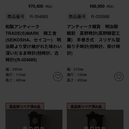
¥70,400
¥86,900
(税込)
(税込)
商品番号
R-054685
商品番号
R-035988
和製アンティーク
アンティーク雑貨 明治期
TRADE(S)MARK 精工舎
戦前 高野時計(高野精密工
(SEIKOSHA、セイコー) 明
業) 手巻き式 スリゲル型
治期より受け継がれた味わい
振り子時計(柱時計、掛け時
深いだるま時計(柱時計、古
計)
時計)(R-054685)
幅：290㎜
幅：210㎜
奥行：110㎜
奥行：135㎜
高さ：480㎜
高さ：455㎜
高品質リペア済み品
高品質リペア済み品
売り切れ
売り切れ