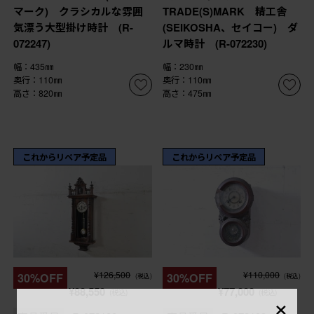
マーク) クラシカルな雰囲
TRADE(S)MARK 精工舎
気漂う大型掛け時計 (R-
(SEIKOSHA、セイコー) ダ
072247)
ルマ時計 (R-072230)
幅：435㎜
幅：230㎜
奥行：110㎜
奥行：110㎜
高さ：820㎜
高さ：475㎜
これからリペア予定品
これからリペア予定品
¥126,500
¥110,000
30%OFF
30%OFF
(税込)
(税込)
¥88,550
¥77,000
(税込)
(税込)
×