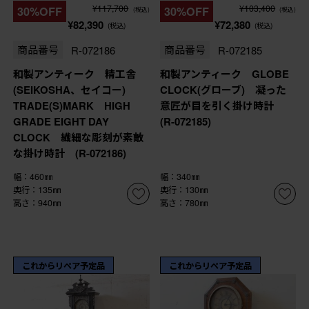
¥117,700
¥103,400
30%OFF
30%OFF
(税込)
(税込)
¥82,390
¥72,380
(税込)
(税込)
商品番号
R-072186
商品番号
R-072185
和製アンティーク 精工舎
和製アンティーク GLOBE
(SEIKOSHA、セイコー)
CLOCK(グローブ) 凝った
TRADE(S)MARK HIGH
意匠が目を引く掛け時計
GRADE EIGHT DAY
(R-072185)
CLOCK 繊細な彫刻が素敵
な掛け時計 (R-072186)
幅：460㎜
幅：340㎜
奥行：135㎜
奥行：130㎜
高さ：940㎜
高さ：780㎜
これからリペア予定品
これからリペア予定品