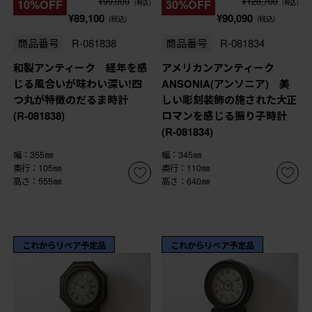
¥99,000
¥128,700
10%OFF
30%OFF
(税込)
(税込)
¥89,100
¥90,090
(税込)
(税込)
商品番号
R-081838
商品番号
R-081834
和製アンティーク 経年を感
アメリカンアンティーク
じる風合いが味わい深い!四
ANSONIA(アンソニア) 美
つ丸が特徴のだるま時計
しい彫刻装飾の施された大正
(R-081838)
ロマンを感じる振り子時計
(R-081834)
幅：355㎜
幅：345㎜
奥行：105㎜
奥行：110㎜
高さ：555㎜
高さ：640㎜
これからリペア予定品
これからリペア予定品