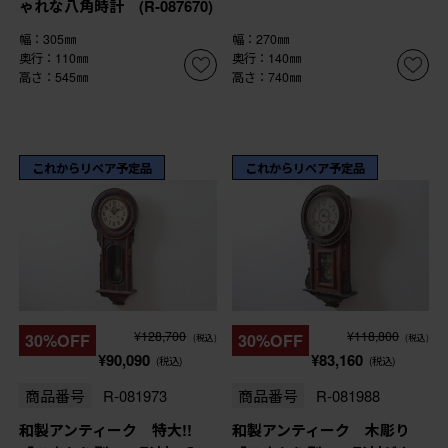
ゃれな八角時計 (R-087670)
幅：305㎜
幅：270㎜
奥行：110㎜
奥行：140㎜
高さ：545㎜
高さ：740㎜
これからリペア予定品
これからリペア予定品
¥128,700
¥118,800
30%OFF
30%OFF
(税込)
(税込)
¥90,090
¥83,160
(税込)
(税込)
商品番号
R-081973
商品番号
R-081988
和製アンティーク 特大!!
和製アンティーク 木彫り