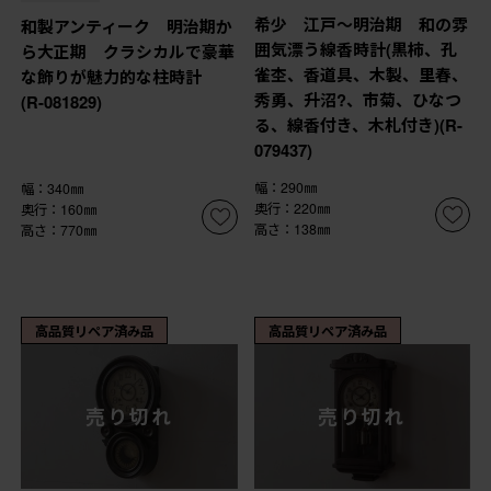
希少 江戸〜明治期 和の雰
和製アンティーク 明治期か
囲気漂う線香時計(黒柿、孔
ら大正期 クラシカルで豪華
雀杢、香道具、木製、里春、
な飾りが魅力的な柱時計
秀勇、升沼?、市菊、ひなつ
(R-081829)
る、線香付き、木札付き)(R-
079437)
幅：290㎜
幅：340㎜
奥行：220㎜
奥行：160㎜
高さ：138㎜
高さ：770㎜
高品質リペア済み品
高品質リペア済み品
売り切れ
売り切れ