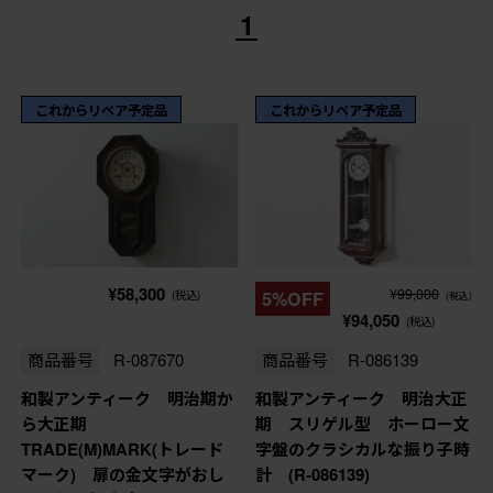
1
これからリペア予定品
これからリペア予定品
¥58,300
¥99,000
(税込)
5%OFF
(税込)
¥94,050
(税込)
商品番号
R-087670
商品番号
R-086139
和製アンティーク 明治期か
和製アンティーク 明治大正
ら大正期
期 スリゲル型 ホーロー文
TRADE(M)MARK(トレード
字盤のクラシカルな振り子時
マーク) 扉の金文字がおし
計 (R-086139)