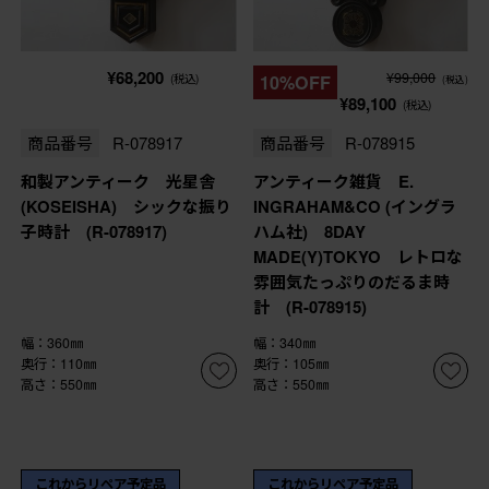
¥68,200
¥99,000
(税込)
10%OFF
(税込)
¥89,100
(税込)
商品番号
R-078917
商品番号
R-078915
和製アンティーク 光星舎
アンティーク雑貨 E.
(KOSEISHA) シックな振り
INGRAHAM&CO (イングラ
子時計 (R-078917)
ハム社) 8DAY
MADE(Y)TOKYO レトロな
雰囲気たっぷりのだるま時
計 (R-078915)
幅：360㎜
幅：340㎜
奥行：110㎜
奥行：105㎜
高さ：550㎜
高さ：550㎜
これからリペア予定品
これからリペア予定品