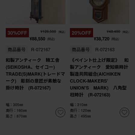
¥126,500
¥48,400
30%OFF
20%OFF
(税込)
(税込)
¥88,550
¥38,720
(税込)
(税込)
商品番号
R-072167
商品番号
R-072163
和製アンティーク 精工舎
《ペイント仕上げ限定》 和
(SEIKOSHA、セイコー)
製アンティーク 愛知県時計
TRADE(S)MARK(トレードマ
製造共同組合(AICHIKEN
ーク) 彫刻の意匠が素敵な
CLOCK-MAKERS'
掛け時計 (R-072167)
UNION'S MARK) 八角型
柱時計 (R-072163)
幅：305㎜
幅：310㎜
奥行：160㎜
奥行：120㎜
高さ：870㎜
高さ：495㎜