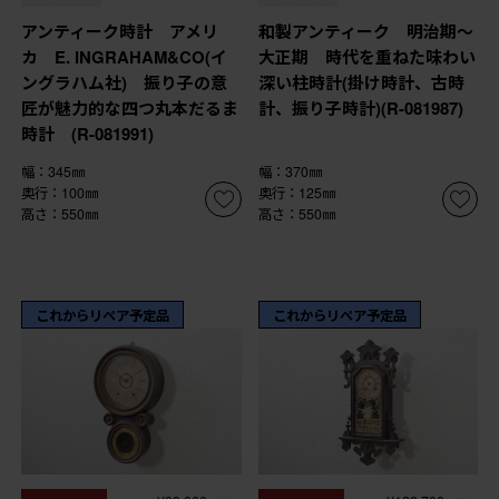
アンティーク時計 アメリ
和製アンティーク 明治期〜
カ E. INGRAHAM&CO(イ
大正期 時代を重ねた味わい
ングラハム社) 振り子の意
深い柱時計(掛け時計、古時
匠が魅力的な四つ丸本だるま
計、振り子時計)(R-081987)
時計 (R-081991)
幅：345㎜
幅：370㎜
奥行：100㎜
奥行：125㎜
高さ：550㎜
高さ：550㎜
これからリペア予定品
これからリペア予定品