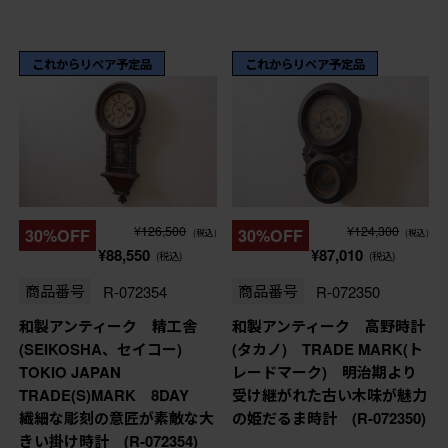
これからリペア予定品
これからリペア予定品
¥126,500
¥124,300
30%OFF
30%OFF
(税込)
(税込)
¥88,550
¥87,010
(税込)
(税込)
商品番号
R-072354
商品番号
R-072350
和製アンティーク 精工舎
和製アンティーク 高野時計
(SEIKOSHA、セイコー)
(タカノ) TRADE MARK(ト
TOKIO JAPAN
レードマーク) 明治期より
TRADE(S)MARK 8DAY
受け継がれた古い木味が魅力
繊細な彫刻の意匠が素敵な大
の姫だるま時計 (R-072350)
きい掛け時計 (R-072354)