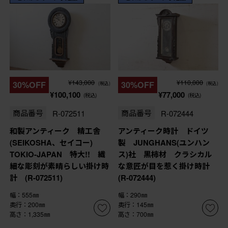
¥143,000
¥110,000
30%OFF
30%OFF
(税込)
(税込)
¥100,100
¥77,000
(税込)
(税込)
商品番号
R-072511
商品番号
R-072444
和製アンティーク 精工舎
アンティーク時計 ドイツ
(SEIKOSHA、セイコー)
製 JUNGHANS(ユンハン
TOKIO-JAPAN 特大!! 繊
ス)社 黒柿材 クラシカル
細な彫刻が素晴らしい掛け時
な意匠が目を惹く掛け時計
計 (R-072511)
(R-072444)
幅：555㎜
幅：290㎜
奥行：200㎜
奥行：145㎜
高さ：1,335㎜
高さ：700㎜