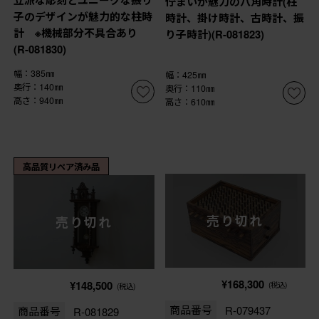
立派な彫刻とユニークな振り
佇まいが魅力の八角時計(柱
子のデザインが魅力的な柱時
時計、掛け時計、古時計、振
計 ※機械部分不具合あり
り子時計)(R-081823)
(R-081830)
幅：385㎜
幅：425㎜
奥行：140㎜
奥行：110㎜
高さ：940㎜
高さ：610㎜
高品質リペア済み品
売り切れ
売り切れ
¥168,300
¥148,500
(税込)
(税込)
商品番号
R-079437
商品番号
R-081829