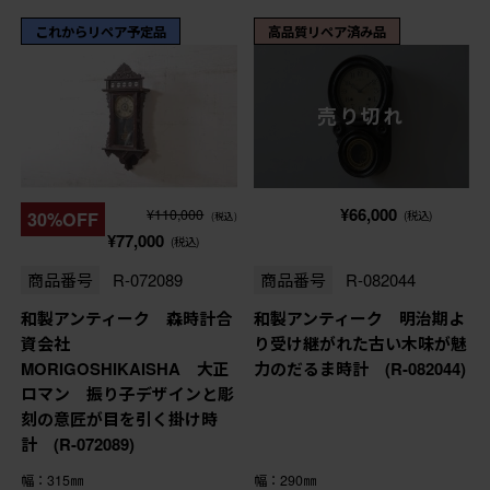
これからリペア予定品
高品質リペア済み品
売り切れ
¥66,000
¥110,000
30%OFF
(税込)
(税込)
¥77,000
(税込)
商品番号
R-072089
商品番号
R-082044
和製アンティーク 森時計合
和製アンティーク 明治期よ
資会社
り受け継がれた古い木味が魅
MORIGOSHIKAISHA 大正
力のだるま時計 (R-082044)
ロマン 振り子デザインと彫
刻の意匠が目を引く掛け時
計 (R-072089)
幅：315㎜
幅：290㎜