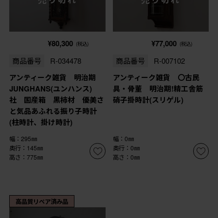
¥80,300
¥77,000
(税込)
(税込)
商品番号
R-034478
商品番号
R-007102
アンティーク雑貨 明治期
アンティーク雑貨 〇古民
JUNGHANS(ユンハンス)
具・骨董 明治期!精工舎筋
社 国産箱 黒柿材 優美さ
硝子掛時計(スリゲル)
と気品あふれる振り子時計
(柱時計、掛け時計)
幅：295㎜
幅：0㎜
奥行：145㎜
奥行：0㎜
高さ：775㎜
高さ：0㎜
高品質リペア済み品