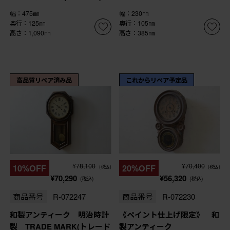
幅：475㎜
幅：230㎜
奥行：125㎜
奥行：105㎜
高さ：1,090㎜
高さ：385㎜
高品質リペア済み品
これからリペア予定品
¥78,100
¥70,400
10%OFF
20%OFF
(税込)
(税込)
¥70,290
¥56,320
(税込)
(税込)
商品番号
R-072247
商品番号
R-072230
和製アンティーク 明治時計
《ペイント仕上げ限定》 和
製 TRADE MARK(トレード
製アンティーク