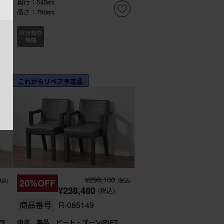
奥行：545㎜
高さ：790㎜
これからリペア予定品
¥298,100
税込)
20%OFF
(税込)
¥238,480
(税込)
商品番号
R-085149
ラ
中古 美品 ピート・ブーン(PIET