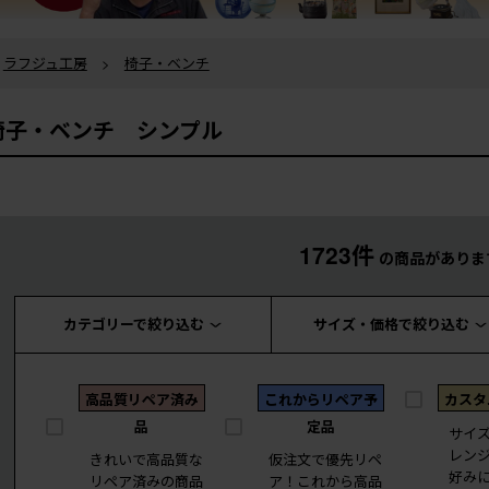
ラフジュ工房
>
椅子・ベンチ
椅子・ベンチ シンプル
1723件
の商品がありま
カテゴリーで絞り込む
サイズ・価格で絞り込む
高品質リペア済み
これからリペア予
カスタ
品
定品
サイ
レン
きれいで高品質な
仮注文で優先リペ
好み
リペア済みの商品
ア！これから高品