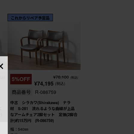
これからリペア予定品
×
¥78,100
税込)
5%OFF
(税込)
¥74,195
(税込)
商品番号
R-086759
中古 シラカワ(Shirakawa) ナラ
ニ
材 S-281 流れるような曲線が上品
)
なアームチェア2脚セット 定価(2脚合
計)約15万円 (R-086759)
幅：540㎜