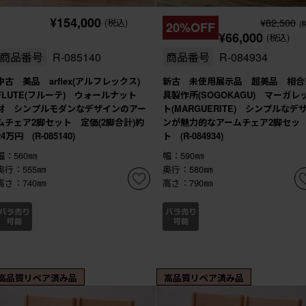
¥154,000
¥82,500
(税込)
20%OFF
(
¥66,000
(税込)
商品番号
R-085140
商品番号
R-084934
中古 美品 arflex(アルフレックス)
新古 未使用展示品 超美品 相合
FLUTE(フルーテ) ウォールナット
具製作所(SOGOKAGU) マーガレ
材 シンプルモダンなデザインのアー
ト(MARGUERITE) シンプルなデ
ムチェア2脚セット 定価(2脚合計)約
ンが魅力的なアームチェア2脚セッ
24万円 (R-085140)
ト (R-084934)
幅：560㎜
幅：590㎜
奥行：555㎜
奥行：580㎜
高さ：740㎜
高さ：790㎜
高品質リペア済み品
高品質リペア済み品