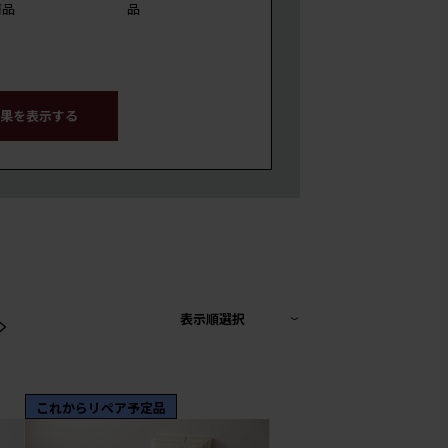
商品
品
果を表示する
>
表示順選択
これからリペア予定品