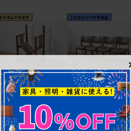
カスタムできます
これからリペア予定品
¥96,800
¥110,000
(税込)
5%OFF
(
¥104,500
(税込)
商品番号
R-086780
商品番号
R-086760
和製アンティーク 希少!! 欅(ケヤキ)
中古 シラカワ(Shirakawa) ナラ
材 山葉風 杢目の美しい欅材が使用
材 S-280 シンプルで上品なダイ
された折り畳みチェア (R-086780)
ングチェア4脚セット 定価(4脚合計
約22万円 (R-086760)
幅：490㎜
幅：470㎜