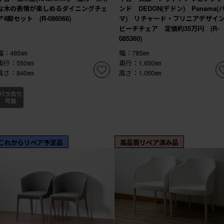
な木の表情が楽しめるダイニングチェ
ンド DEDON(デドン) Panama(
ア4脚セット (R-086066)
マ) リチャード・フリニアデザイ
ビーチチェア 定価約35万円 (R-
085360)
幅：485㎜
幅：785㎜
奥行：550㎜
奥行：1,650㎜
高さ：840㎜
高さ：1,050㎜
これからリペア予定品
高品質リペア済み品