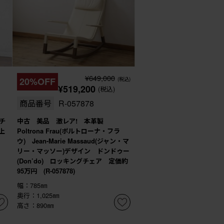
¥649,000
20%OFF
(税込)
¥519,200
(税込)
商品番号
R-057878
チ
中古 美品 激レア! 本革製
上
Poltrona Frau(ポルトローナ・フラ
ウ) Jean-Marie Massaud(ジャン・マ
リー・マッソー)デザイン ドンドゥー
(Don’do) ロッキングチェア 定価約
95万円 (R-057878)
幅：785㎜
奥行：1,025㎜
高さ：890㎜