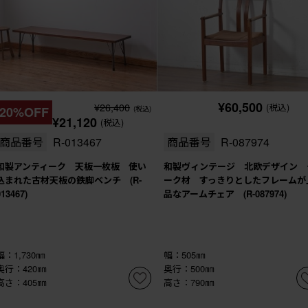
¥60,500
¥26,400
(税込)
20%OFF
(税込)
¥21,120
(税込)
商品番号
R-013467
商品番号
R-087974
和製アンティーク 天板一枚板 使い
和製ヴィンテージ 北欧デザイン 
込まれた古材天板の鉄脚ベンチ (R-
ーク材 すっきりとしたフレームが
013467)
品なアームチェア (R-087974)
幅：1,730㎜
幅：505㎜
奥行：420㎜
奥行：500㎜
高さ：405㎜
高さ：790㎜