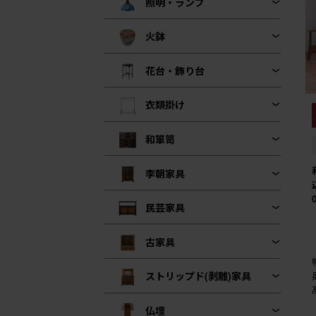
照明・ランプ
火鉢
花台・飾り台
衣類掛け
和箪笥
李朝家具
民芸家具
古家具
ストリップド(剥離)家具
仏壇