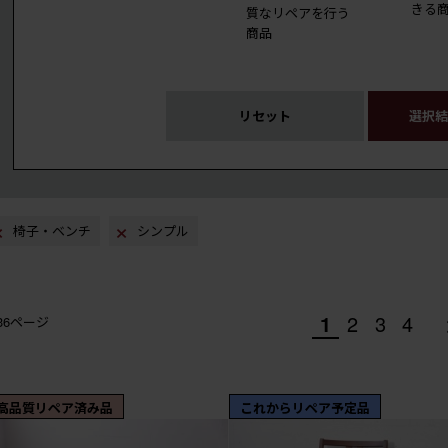
きる
質なリペアを行う
商品
リセット
選択結
椅子・ベンチ
シンプル
1
2
3
4
/36ページ
高品質リペア済み品
これからリペア予定品