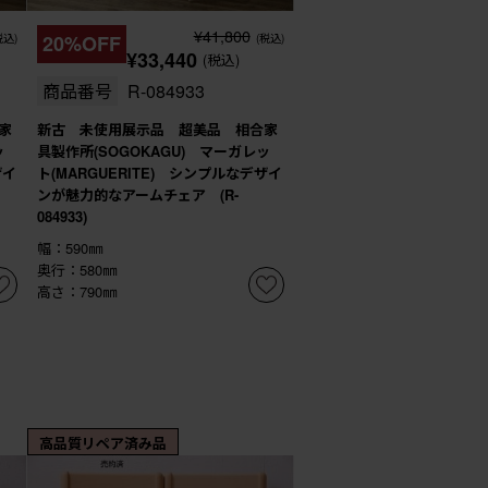
¥41,800
税込)
20%OFF
(税込)
¥33,440
(税込)
商品番号
R-084933
家
新古 未使用展示品 超美品 相合家
ッ
具製作所(SOGOKAGU) マーガレッ
ザイ
ト(MARGUERITE) シンプルなデザイ
ンが魅力的なアームチェア (R-
084933)
幅：590㎜
奥行：580㎜
高さ：790㎜
高品質リペア済み品