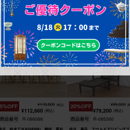
奥行：470㎜
奥行：540㎜
高さ：810㎜
高さ：790㎜
これからリペア予定品
これからリペア予定品
¥118,800
¥99,000
5%OFF
(税込)
20%OFF
(
¥112,860
¥79,200
(税込)
(税込)
商品番号
R-086066
商品番号
R-085360
中古 柏木工(KASHIWA) 楢材 素朴
中古 美品 アウトドアリビングブ