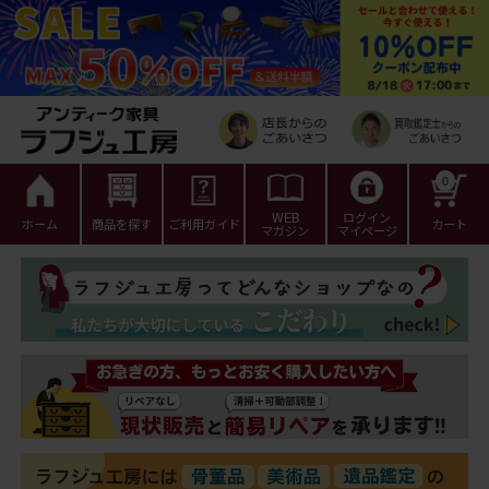
0
WEB
ログイン
ホーム
商品を探す
ご利用ガイド
カート
マガジン
マイページ