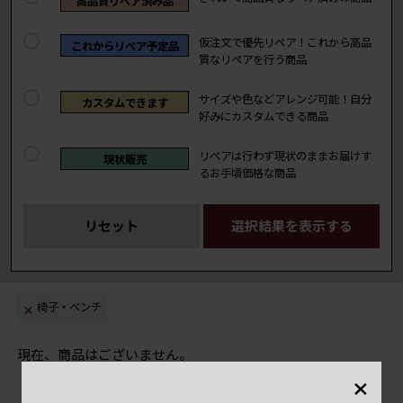
高品質リペア済み品
仮注文で優先リペア！これから高品
これからリペア予定品
質なリペアを行う商品
サイズや色などアレンジ可能！自分
カスタムできます
好みにカスタムできる商品
リペアは行わず現状のままお届けす
現状販売
るお手頃価格な商品
リセット
選択結果を表示する
椅子・ベンチ
現在、商品はございません。
×