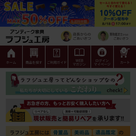
0
WEB
ログイン
ホーム
商品を探す
ご利用ガイド
カート
マガジン
マイページ