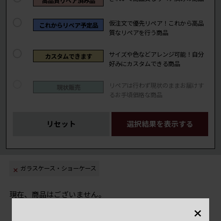
高品質リペア済み品
仮注文で優先リペア！これから高品
これからリペア予定品
質なリペアを行う商品
サイズや色などアレンジ可能！自分
カスタムできます
好みにカスタムできる商品
リペアは行わず現状のままお届けす
現状販売
るお手頃価格な商品
リセット
選択結果を表示する
ガラスケース・ショーケース
現在、商品はございません。
×