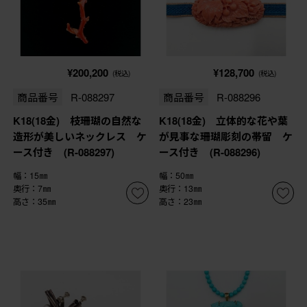
¥200,200
¥128,700
(税込)
(税込)
商品番号
R-088297
商品番号
R-088296
K18(18金) 枝珊瑚の自然な
K18(18金) 立体的な花や葉
造形が美しいネックレス ケ
が見事な珊瑚彫刻の帯留 ケ
ース付き (R-088297)
ース付き (R-088296)
幅：15㎜
幅：50㎜
奥行：7㎜
奥行：13㎜
高さ：35㎜
高さ：23㎜