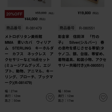
¥19,800
¥55,000
20%OFF
(税込)
(税込)
¥44,000
(税込)
商品番号
R-081479
商品番号
R-080551
メトロポリタン美術館
彫金家 信田洋 「竹の
MMA 青いカバ ウィリア
子」 Silver(シルバー) 春
ム STERLING キーホルダ
の息吹を感じさせる帯留(タ
ー カフス ネックレス ア
ケノコ、銀、台座、帯留め、
クセサリーなど16点セット
着物道具、和装小物、アクセ
(ミュージアムグッズ、エジ
サリー共箱付き)(R-080551)
プト、動物、アニマル、キー
リング、ブローチ、ブックマ
ーク)(R-081479)
幅：27㎜
幅：60㎜
奥行：12㎜
奥行：12㎜
高さ：50㎜
高さ：17㎜