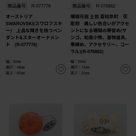
商品番号
R-077776
商品番号
R-076862
オーストリア
珊瑚元祖 土佐 高知京町 花
SWAROVSKI(スワロフスキ
彫刻 美しい色合いがアクセ
ー) 上品な輝きを放つペン
ントになる珊瑚の帯留め(サ
ダント&スターオーナメン
ンゴ、和装小物、着物道具、
ト (R-077776)
帯締め、アクセサリー、コー
ラル)(R-076862)
幅：50㎜
幅：50㎜
奥行：48㎜
奥行：13㎜
高さ：65㎜
高さ：22㎜