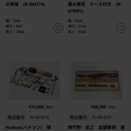
の帯留 (R-084774)
華な帯留 ケース付き (R-
078991)
幅：18㎜
幅：92㎜
奥行：8㎜
奥行：20㎜
高さ：18㎜
高さ：50㎜
¥74,800
¥58,300
(税込)
(税込)
商品番号
R-081874
商品番号
R-081673
Hudson(ハドソン) 錫
時代物 金工 金銀象嵌 扇