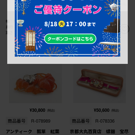
子、べっ甲、ケース付き)(R-
078992)
幅：77㎜
幅：65㎜
奥行：7㎜
奥行：15㎜
高さ：47㎜
高さ：30㎜
¥30,800
¥50,600
(税込)
(税込)
商品番号
R-078989
商品番号
R-078336
アンティーク 瓢箪 紅葉
京都大丸百貨店 螺鈿 宝尽