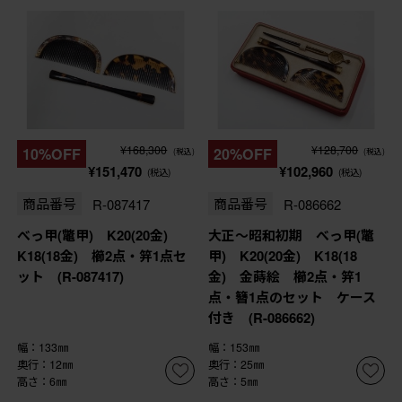
¥168,300
¥128,700
10%OFF
20%OFF
(税込)
(税込)
¥151,470
¥102,960
(税込)
(税込)
商品番号
R-087417
商品番号
R-086662
べっ甲(鼈甲) K20(20金)
大正～昭和初期 べっ甲(鼈
K18(18金) 櫛2点・笄1点セ
甲) K20(20金) K18(18
ット (R-087417)
金) 金蒔絵 櫛2点・笄1
点・簪1点のセット ケース
付き (R-086662)
幅：133㎜
幅：153㎜
奥行：12㎜
奥行：25㎜
高さ：6㎜
高さ：5㎜