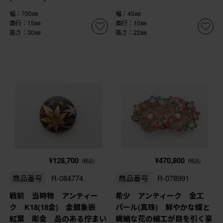
幅：700㎜
幅：45㎜
奥行：15㎜
奥行：10㎜
高さ：30㎜
高さ：22㎜
¥128,700
¥470,800
(税込)
(税込)
商品番号
R-084774
商品番号
R-078991
戦前 当時物 アンティー
希少 アンティーク 金工
ク K18(18金) 金銀象嵌
パール(真珠) 鮮やかな蝶と
紅葉 彫金 品のある佇まい
繊細な花の細工が目を引く豪