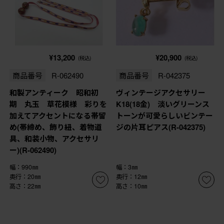
¥13,200
¥20,900
(税込)
(税込)
商品番号
R-062490
商品番号
R-042375
和製アンティーク 昭和初
ヴィンテージアクセサリー
期 丸玉 草花模様 彩りを
K18(18金) 淡いグリーンス
加えてアクセントになる帯留
トーンが可愛らしいビンテー
め(帯締め、飾り紐、着物道
ジの片耳ピアス(R-042375)
具、和装小物、アクセサリ
ー)(R-062490)
幅：990㎜
幅：3㎜
奥行：20㎜
奥行：12㎜
高さ：22㎜
高さ：10㎜