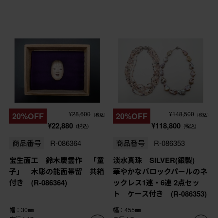
¥28,600
¥148,500
20%OFF
20%OFF
(税込)
(税込)
¥22,880
¥118,800
(税込)
(税込)
商品番号
R-086364
商品番号
R-086353
宝生面工 鈴木慶雲作 「童
淡水真珠 SILVER(銀製)
子」 木彫の能面帯留 共箱
華やかなバロックパールのネ
付き (R-086364)
ックレス1連・6連 2点セッ
ト ケース付き (R-086353)
幅：30㎜
幅：455㎜