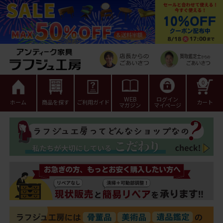
0
WEB
ログイン
ホーム
商品を探す
ご利用ガイド
カート
マガジン
マイページ