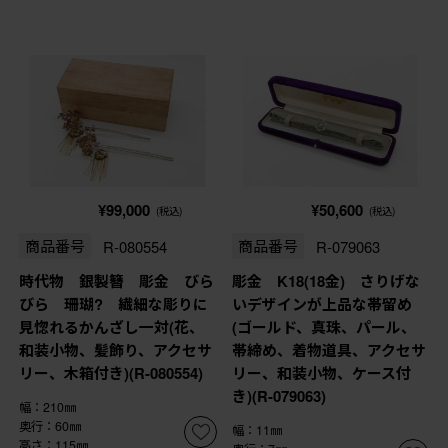
¥99,000
¥50,600
(税込)
(税込)
商品番号
R-080554
商品番号
R-079063
時代物 銀製簪 彫金 びら
彫金 K18(18金) さりげな
びら 珊瑚? 繊細な彫りに
いデザインが上品な帯留め
見惚れるかんざし一対(花、
(ゴールド、真珠、パール、
和装小物、髪飾り、アクセサ
帯締め、着物道具、アクセサ
リー、木箱付き)(R-080554)
リー、和装小物、ケース付
き)(R-079063)
幅：210㎜
奥行：60㎜
幅：11㎜
高さ：115㎜