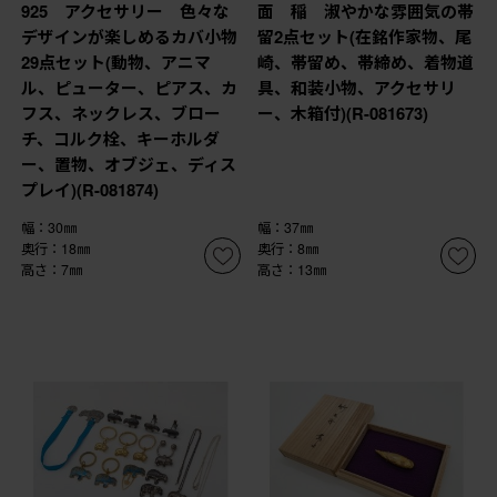
925 アクセサリー 色々な
面 稲 淑やかな雰囲気の帯
デザインが楽しめるカバ小物
留2点セット(在銘作家物、尾
29点セット(動物、アニマ
崎、帯留め、帯締め、着物道
ル、ピューター、ピアス、カ
具、和装小物、アクセサリ
フス、ネックレス、ブロー
ー、木箱付)(R-081673)
チ、コルク栓、キーホルダ
ー、置物、オブジェ、ディス
プレイ)(R-081874)
幅：30㎜
幅：37㎜
奥行：18㎜
奥行：8㎜
高さ：7㎜
高さ：13㎜