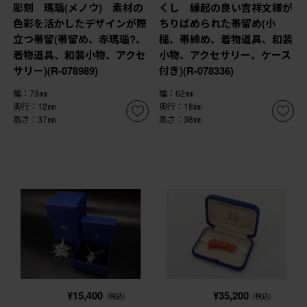
彫刻 瑪瑙(メノウ) 素材の
くし 縁起の良い吉祥文様が
色彩を活かしたデザインが際
ちりばめられた帯留め(小
立つ帯留(帯留め、赤瑪瑙?、
槌、帯締め、着物道具、和装
着物道具、和装小物、アクセ
小物、アクセサリー、ケース
サリー)(R-078989)
付き)(R-078336)
幅：73㎜
幅：62㎜
奥行：12㎜
奥行：18㎜
高さ：37㎜
高さ：38㎜
¥15,400
¥35,200
(税込)
(税込)