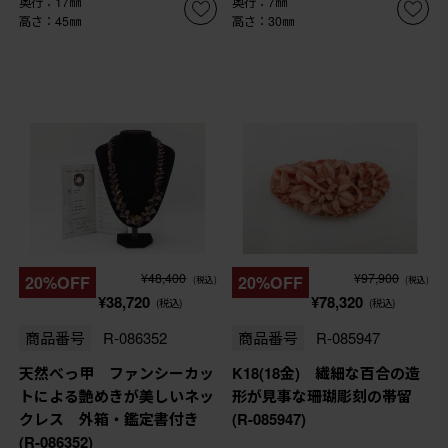
奥行：17㎜
奥行：7㎜
高さ：45㎜
高さ：30㎜
¥48,400
¥97,900
20%OFF
20%OFF
(税込)
(税込)
¥38,720
¥78,320
(税込)
(税込)
商品番号
R-086352
商品番号
R-085947
天然べっ甲 ファンシーカッ
K18(18金) 繊細な百合の造
トによる艶めきが美しいネッ
形が見事な珊瑚彫刻の帯留
クレス 外箱・鑑定書付き
(R-085947)
(R-086352)