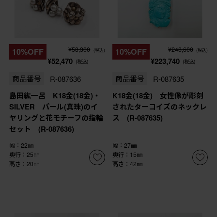
¥58,300
¥248,600
10%OFF
10%OFF
(税込)
(税込)
¥52,470
¥223,740
(税込)
(税込)
商品番号
R-087636
商品番号
R-087635
島田紘一呂 K18金(18金)・
K18金(18金) 女性像が彫刻
SILVER パール(真珠)のイ
されたターコイズのネックレ
ヤリングと花モチーフの指輪
ス (R-087635)
セット (R-087636)
幅：22㎜
幅：27㎜
奥行：25㎜
奥行：15㎜
高さ：20㎜
高さ：42㎜