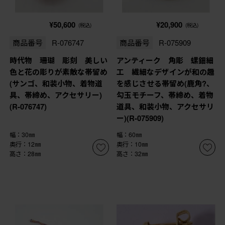
¥50,600
¥20,900
(税込)
(税込)
商品番号
R-076747
商品番号
R-075909
時代物 珊瑚 彫刻 美しい
アンティーク 角彫 螺鈿細
色と花の彫りが素敵な帯留め
工 繊細なデザインが和の趣
(サンゴ、和装小物、着物道
を感じさせる帯留め(鹿角?、
具、帯締め、アクセサリー)
勾玉モチーフ、帯締め、着物
(R-076747)
道具、和装小物、アクセサリ
ー)(R-075909)
幅：30㎜
幅：60㎜
奥行：12㎜
奥行：10㎜
高さ：28㎜
高さ：32㎜