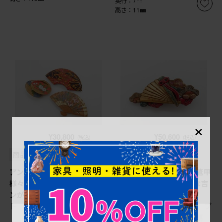
奥行：7㎜
高さ：11㎜
×
¥30,800
¥50,600
(税込)
(税込)
商品番号
R-078997
商品番号
R-078992
アンティーク 漆器 彫刻
アンティーク 梅に扇 鼈甲
様々なテイストの花のデザイ
(ベッコウ) 螺鈿 繊細な吉
ンが楽しめる帯留3点セッ
祥文様が魅力の帯留(帯留
ト (R-078997)
め、着物道具、和装小物、ブ
ローチ、アクセサリー、扇