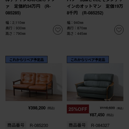
ァ 定価約34万円 (R-
インのオットマン 定価19万
085285)
8千円 (R-085252)
幅：2,110㎜
幅：940㎜
奥行：930㎜
奥行：870㎜
高さ：790㎜
高さ：445㎜
これからリペア予定品
これからリペア予定品
¥398,200
¥116,600
(税込)
25%OFF
(税込)
¥87,450
(税込)
商品番号
R-085230
商品番号
R-084327