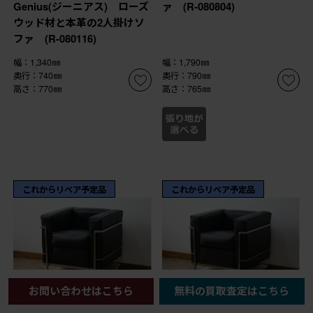
Genius(ジーニアス) ローズ
ァ (R-080804)
ウッド材と本革の2人掛けソ
ファ (R-080116)
幅：1,340㎜
幅：1,790㎜
奥行：740㎜
奥行：790㎜
高さ：770㎜
高さ：765㎜
これからリペア予定品
これからリペア予定品
お問い合わせはこちら
無料の買取査定はこちら
¥652,300
¥652,300
5%OFF
5%OFF
(税込)
(税込)