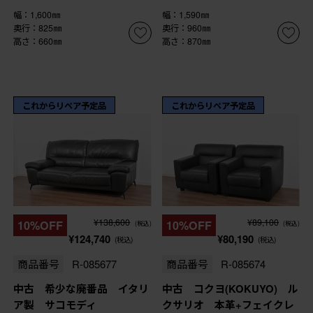
幅：1,600㎜
幅：1,590㎜
奥行：825㎜
奥行：960㎜
高さ：660㎜
高さ：870㎜
これからリペア予定品
これからリペア予定品
¥138,600
¥89,100
10%OFF
10%OFF
(税込)
(税込)
¥124,740
¥80,190
(税込)
(税込)
商品番号
R-085677
商品番号
R-085674
中古 希少な廃番品 イタリ
中古 コクヨ(KOKUYO) ル
ア製 サコモディ
クサリオ 本革+フェイクレ