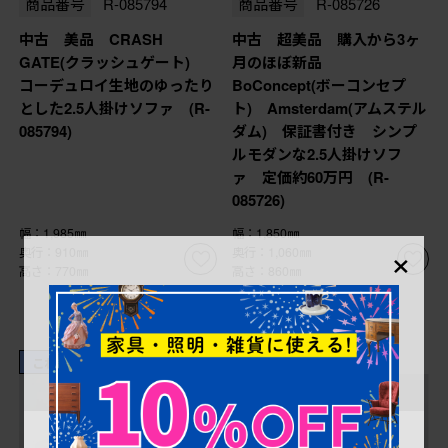
商品番号
R-085794
商品番号
R-085726
中古 美品 CRASH
中古 超美品 購入から3ヶ
GATE(クラッシュゲート)
月のほぼ新品
コーデュロイ生地のゆったり
BoConcept(ボーコンセプ
とした2.5人掛けソファ (R-
ト) Amsterdam(アムステル
085794)
ダム) 保証書付き シンプ
ルモダンな2.5人掛けソフ
ァ 定価約60万円 (R-
085726)
幅：1,985㎜
幅：1,850㎜
×
奥行：910㎜
奥行：1,060㎜
高さ：770㎜
高さ：860㎜
これからリペア予定品
これからリペア予定品