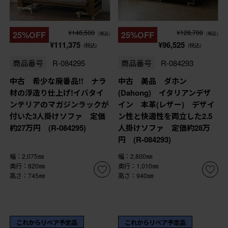
¥148,500
¥128,700
25%OFF
25%OFF
(税込)
(税込)
¥111,375
¥96,525
(税込)
(税込)
商品番号
R-084295
商品番号
R-084293
中古 希少な廃番品!! ナラ
中古 美品 ダホン
材の浮造り仕上げ!イバタイ
(Dahong) イタリアンデザ
ンテリアのマガジンラックが
イン 本革(レザー) デザイ
付いた3人掛けソファ 定価
ン性と快適性を両立した2.5
約27万円 (R-084295)
人掛けソファ 定価約28万
円 (R-084293)
幅：2,075㎜
幅：2,800㎜
奥行：820㎜
奥行：1,010㎜
高さ：745㎜
高さ：940㎜
これからリペア予定品
これからリペア予定品