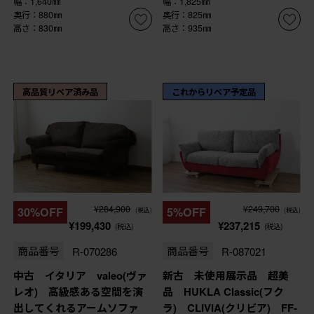
幅：1,640㎜
幅：1,825㎜
奥行：880㎜
奥行：825㎜
高さ：830㎜
高さ：935㎜
高品質リペア済み品
これからリペア予定品
¥284,900
¥249,700
30%OFF
5%OFF
(税込)
(税込)
¥199,430
¥237,215
(税込)
(税込)
商品番号
R-070286
商品番号
R-087021
中古 イタリア valeo(ヴァ
新古 未使用展示品 超美
レオ) 高級感ある空間を演
品 HUKLA Classic(フク
出してくれるアームソファ
ラ) CLIVIA(クリビア) FF-