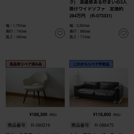
ク) 高級感ある佇まいの3人
掛けワイドソファ 定価約
284万円 (R-073331)
幅：1,750㎜
幅：2,650㎜
奥行：740㎜
奥行：880㎜
高さ：990㎜
高さ：710㎜
高品質リペア済み品
これからリペア予定品
¥168,300
¥118,800
(税込)
(税込)
商品番号
R-090219
商品番号
R-088475