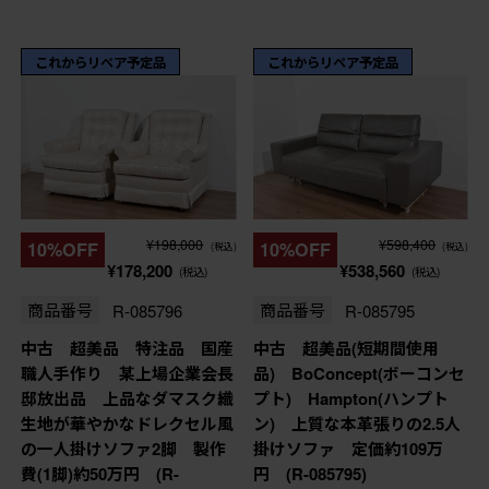
これからリペア予定品
これからリペア予定品
¥198,000
¥598,400
10%OFF
10%OFF
(税込)
(税込)
¥178,200
¥538,560
(税込)
(税込)
商品番号
R-085796
商品番号
R-085795
中古 超美品 特注品 国産
中古 超美品(短期間使用
職人手作り 某上場企業会長
品) BoConcept(ボーコンセ
邸放出品 上品なダマスク織
プト) Hampton(ハンプト
生地が華やかなドレクセル風
ン) 上質な本革張りの2.5人
の一人掛けソファ2脚 製作
掛けソファ 定価約109万
費(1脚)約50万円 (R-
円 (R-085795)