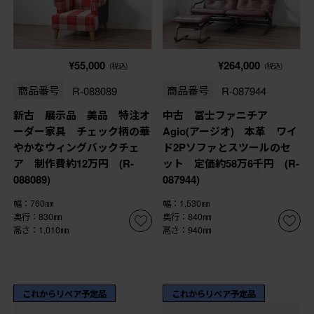
¥55,000
¥264,000
(税込)
(税込)
商品番号
R-088089
商品番号
R-087944
新古 展示品 美品 特注オ
中古 冨士ファニチア
ーダー家具 チェック柄の華
Agio(アージオ) 本革 ワイ
やかなウィングバックチェ
ド2Pソファとスツールのセ
ア 制作費約12万円 (R-
ット 定価約58万6千円 (R-
088089)
087944)
幅：760㎜
幅：1,530㎜
奥行：830㎜
奥行：840㎜
高さ：1,010㎜
高さ：940㎜
これからリペア予定品
これからリペア予定品