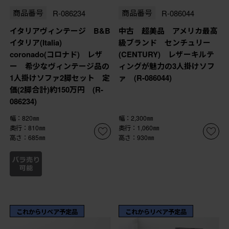
商品番号
R-086234
商品番号
R-086044
イタリアヴィンテージ B&B
中古 超美品 アメリカ最高
イタリア(Italia)
級ブランド センチュリー
coronado(コロナド) レザ
(CENTURY) レザーキルテ
ー 希少なヴィンテージ品の
ィングが魅力の3人掛けソフ
1人掛けソファ2脚セット 定
ァ (R-086044)
価(2脚合計)約150万円 (R-
086234)
幅：820㎜
幅：2,300㎜
奥行：810㎜
奥行：1,060㎜
高さ：685㎜
高さ：930㎜
これからリペア予定品
これからリペア予定品