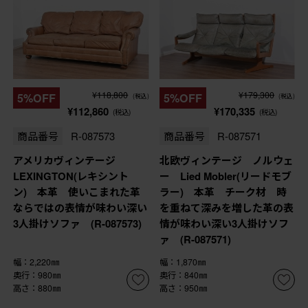
¥118,800
¥179,300
5%OFF
5%OFF
(税込)
(税込)
¥112,860
¥170,335
(税込)
(税込)
商品番号
R-087573
商品番号
R-087571
アメリカヴィンテージ
北欧ヴィンテージ ノルウェ
LEXINGTON(レキシント
ー Lied Mobler(リードモブ
ン) 本革 使いこまれた革
ラー) 本革 チーク材 時
ならではの表情が味わい深い
を重ねて深みを増した革の表
3人掛けソファ (R-087573)
情が味わい深い3人掛けソフ
ァ (R-087571)
幅：2,220㎜
幅：1,870㎜
奥行：980㎜
奥行：840㎜
高さ：880㎜
高さ：950㎜