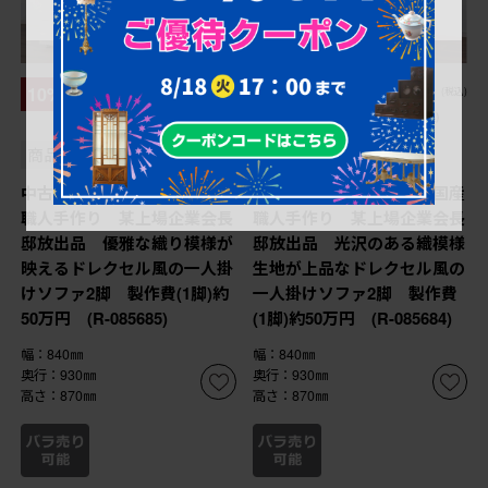
¥198,000
¥198,000
10%OFF
10%OFF
(税込)
(税込)
¥178,200
¥178,200
(税込)
(税込)
商品番号
R-085685
商品番号
R-085684
中古 超美品 特注品 国産
中古 超美品 特注品 国産
職人手作り 某上場企業会長
職人手作り 某上場企業会長
邸放出品 優雅な織り模様が
邸放出品 光沢のある織模様
映えるドレクセル風の一人掛
生地が上品なドレクセル風の
けソファ2脚 製作費(1脚)約
一人掛けソファ2脚 製作費
50万円 (R-085685)
(1脚)約50万円 (R-085684)
幅：840㎜
幅：840㎜
奥行：930㎜
奥行：930㎜
高さ：870㎜
高さ：870㎜