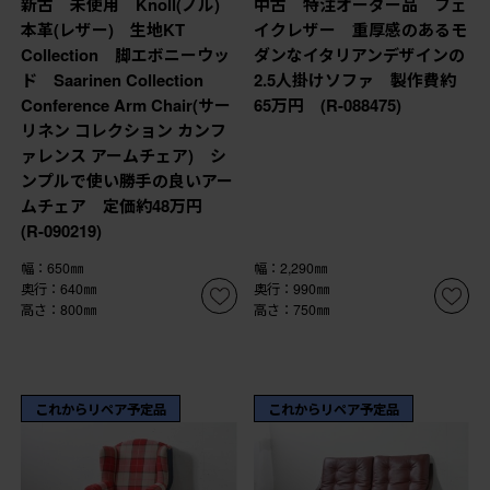
新古 未使用 Knoll(ノル)
中古 特注オーダー品 フェ
本革(レザー) 生地KT
イクレザー 重厚感のあるモ
Collection 脚エボニーウッ
ダンなイタリアンデザインの
ド Saarinen Collection
2.5人掛けソファ 製作費約
Conference Arm Chair(サー
65万円 (R-088475)
リネン コレクション カンフ
ァレンス アームチェア) シ
ンプルで使い勝手の良いアー
ムチェア 定価約48万円
(R-090219)
幅：650㎜
幅：2,290㎜
奥行：640㎜
奥行：990㎜
高さ：800㎜
高さ：750㎜
これからリペア予定品
これからリペア予定品