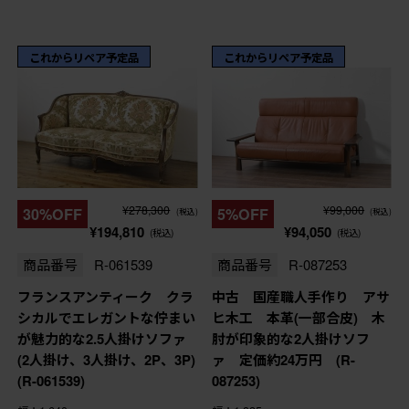
これからリペア予定品
これからリペア予定品
¥278,300
¥99,000
30%OFF
5%OFF
(税込)
(税込)
¥194,810
¥94,050
(税込)
(税込)
商品番号
R-061539
商品番号
R-087253
フランスアンティーク クラ
中古 国産職人手作り アサ
シカルでエレガントな佇まい
ヒ木工 本革(一部合皮) 木
が魅力的な2.5人掛けソファ
肘が印象的な2人掛けソフ
(2人掛け、3人掛け、2P、3P)
ァ 定価約24万円 (R-
(R-061539)
087253)