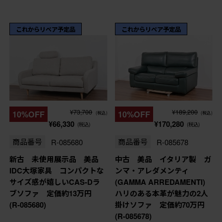
これからリペア予定品
これからリペア予定品
¥73,700
¥189,200
10%OFF
10%OFF
(税込)
(税込)
¥66,330
¥170,280
(税込)
(税込)
商品番号
R-085680
商品番号
R-085678
新古 未使用展示品 美品
中古 美品 イタリア製 ガ
IDC大塚家具 コンパクトな
ンマ・アレダメンティ
サイズ感が嬉しいCAS-Dラ
(GAMMA ARREDAMENTI)
ブソファ 定価約13万円
ハリのある本革が魅力の2人
(R-085680)
掛けソファ 定価約70万円
(R-085678)