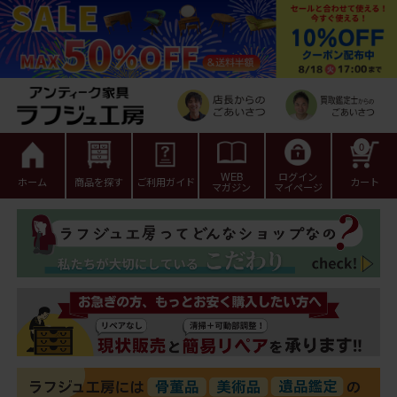
0
WEB
ログイン
ホーム
商品を探す
ご利用ガイド
カート
マガジン
マイページ