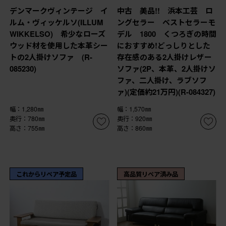
デンマークヴィンテージ イ
中古 美品!! 浜本工芸 ロ
ルム・ヴィッケルソ(ILLUM
ングセラー ベストセラーモ
WIKKELSO) 希少なローズ
デル 1800 くつろぎの時間
ウッド材を使用した本革シー
におすすめ!どっしりとした
トの2人掛けソファ (R-
存在感のある2人掛けレザー
085230)
ソファ(2P、本革、2人掛けソ
ファ、二人掛け、ラブソフ
ァ)(定価約21万円)(R-084327)
幅：1,280㎜
幅：1,570㎜
奥行：780㎜
奥行：920㎜
高さ：755㎜
高さ：860㎜
これからリペア予定品
高品質リペア済み品