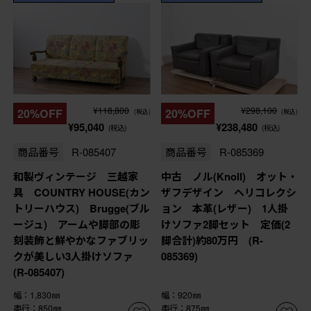
¥118,800
¥298,100
20%OFF
20%OFF
(税込)
(税込)
¥95,040
¥238,480
(税込)
(税込)
商品番号
R-085407
商品番号
R-085369
和製ヴィンテージ 三越家
中古 ノル(Knoll) オット・
具 COUNTRY HOUSE(カン
ザフデザイン ヘリコレクシ
トリーハウス) Brugge(ブル
ョン 本革(レザー) 1人掛
ージュ) アームや脚部の彫
けソファ2脚セット 定価(2
刻装飾と鮮やかなファブリッ
脚合計)約80万円 (R-
クが美しい3人掛けソファ
085369)
(R-085407)
幅：1,830㎜
幅：920㎜
奥行：850㎜
奥行：875㎜