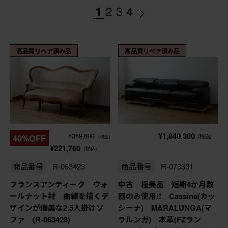
>
1
2
3
4
高品質リペア済み品
高品質リペア済み品
¥1,840,300
¥369,600
40%OFF
(税込)
(税込)
¥221,760
(税込)
商品番号
R-063423
商品番号
R-073331
フランスアンティーク ウォ
中古 極美品 短期4か月数
ールナット材 曲線を描くデ
回のみ使用!! Cassina(カッ
ザインが優美な2.5人掛けソ
シーナ) MARALUNGA(マ
ファ (R-063423)
ラルンガ) 本革(FZラン