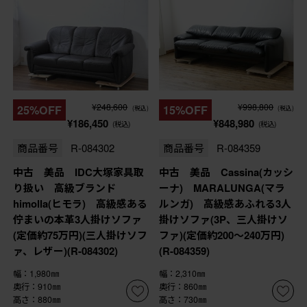
¥248,600
¥998,800
25%OFF
15%OFF
(税込)
(税込)
¥186,450
¥848,980
(税込)
(税込)
商品番号
R-084302
商品番号
R-084359
中古 美品 IDC大塚家具取
中古 美品 Cassina(カッシ
り扱い 高級ブランド
ーナ) MARALUNGA(マラ
himolla(ヒモラ) 高級感ある
ルンガ) 高級感あふれる3人
佇まいの本革3人掛けソファ
掛けソファ(3P、三人掛けソ
(定価約75万円)(三人掛けソフ
ファ)(定価約200〜240万円)
ァ、レザー)(R-084302)
(R-084359)
幅：1,980㎜
幅：2,310㎜
奥行：910㎜
奥行：860㎜
高さ：880㎜
高さ：730㎜