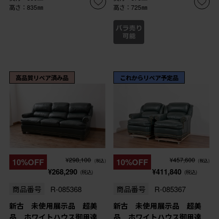
高さ：835㎜
高さ：725㎜
高品質リペア済み品
これからリペア予定品
¥298,100
¥457,600
10%OFF
10%OFF
(税込)
(税込)
¥268,290
¥411,840
(税込)
(税込)
商品番号
R-085368
商品番号
R-085367
新古 未使用展示品 超美
新古 未使用展示品 超美
品 ホワイトハウス御用達
品 ホワイトハウス御用達