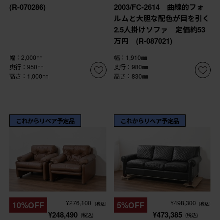
(R-070286)
2003/FC-2614 曲線的フォ
ルムと大胆な配色が目を引く
2.5人掛けソファ 定価約53
万円 (R-087021)
幅：2,000㎜
幅：1,910㎜
奥行：950㎜
奥行：980㎜
高さ：1,000㎜
高さ：830㎜
これからリペア予定品
これからリペア予定品
¥276,100
¥498,300
10%OFF
5%OFF
(税込)
(税込)
¥248,490
¥473,385
(税込)
(税込)