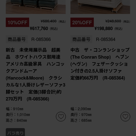
¥686,400
¥248,600
10%OFF
20%OFF
(税込)
(税込)
¥617,760
¥198,880
(税込)
(税込)
商品番号
R-085366
商品番号
R-085364
新古 未使用展示品 超美
中古 ザ・コンランショップ
品 ホワイトハウス御用達
(The Conran Shop) ヘブン
アメリカ高級家具 ハンコッ
(ヘヴン) フェザークッショ
クアンドムーア
ン付きの2.5人掛けソファ
(Hancock&Moore) クラシ
定価約66万円 (R-085364)
カルな1人掛けレザーソファ3
脚セット 定価(3脚合計)約
270万円 (R-085366)
幅：910㎜
幅：2,090㎜
奥行：1,010㎜
奥行：970㎜
高さ：840㎜
高さ：685㎜