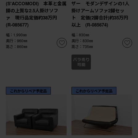
(S'ACCOMODI) 本革と金属
ザー モダンデザインの1人
脚の上質な2.5人掛けソフ
掛けアームソファ2脚セッ
ァ 現行品定価約38万円
ト 定価(2脚合計)約35万円
(R-085677)
以上 (R-085674)
幅：1,990㎜
幅：830㎜
奥行：960㎜
奥行：830㎜
高さ：860㎜
高さ：735㎜
これからリペア予定品
これからリペア予定品