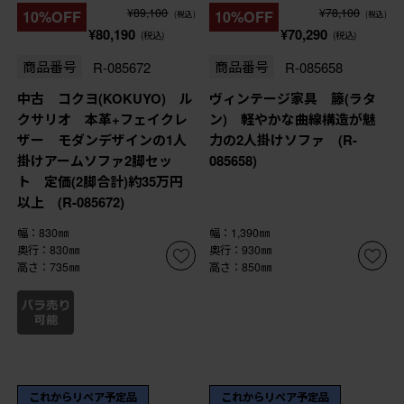
¥89,100
¥78,100
10%OFF
10%OFF
(税込)
(税込)
¥80,190
¥70,290
(税込)
(税込)
商品番号
R-085672
商品番号
R-085658
中古 コクヨ(KOKUYO) ル
ヴィンテージ家具 籐(ラタ
クサリオ 本革+フェイクレ
ン) 軽やかな曲線構造が魅
ザー モダンデザインの1人
力の2人掛けソファ (R-
掛けアームソファ2脚セッ
085658)
ト 定価(2脚合計)約35万円
以上 (R-085672)
幅：830㎜
幅：1,390㎜
奥行：830㎜
奥行：930㎜
高さ：735㎜
高さ：850㎜
これからリペア予定品
これからリペア予定品