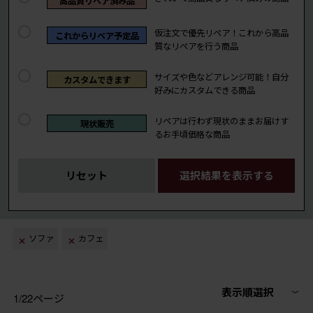
高品質リペア済み品
仮注文で優先リペア！これから高品
これからリペア予定品
質なリペアを行う商品
サイズや色などアレンジ可能！自分
カスタムできます
好みにカスタムできる商品
リペアは行わず現状のままお届けす
現状販売
るお手頃価格な商品
リセット
選択結果を表示する
ソファ
カフェ
表示順選択
1/22ページ