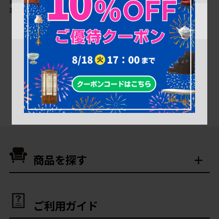
奥行：460㎜
高さ：1,070㎜
商品を探す
ご利用ガイド