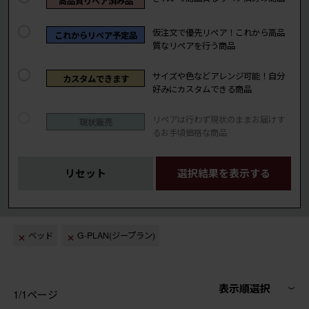
高品質リペア済み品
仮注文で優先リペア！これから高品
これからリペア予定品
質なリペアを行う商品
サイズや色などアレンジ可能！自分
カスタムできます
好みにカスタムできる商品
リペアは行わず現状のままお届けす
現状販売
るお手頃価格な商品
リセット
選択結果を表示する
ベッド
G-PLAN(ジープラン)
表示順選択
1/1ページ