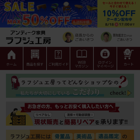
0
WEB
ログイン
ホーム
商品を探す
ご利用ガイド
カート
マガジン
マイページ