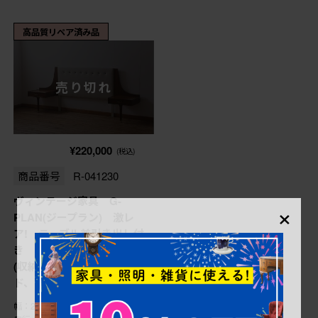
高品質リペア済み品
売り切れ
¥220,000
(税込)
商品番号
R-041230
ヴィンテージ家具 G-
×
PLAN(ジープラン) 激レ
ア! テーブル兼引き出し付
き おしゃれなヘッドボード
(収納付きベッドヘッドボー
ド、ビンテージ)(R-041230)
幅：2,600㎜