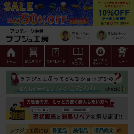
0
WEB
ログイン
ホーム
商品を探す
ご利用ガイド
カート
マガジン
マイページ