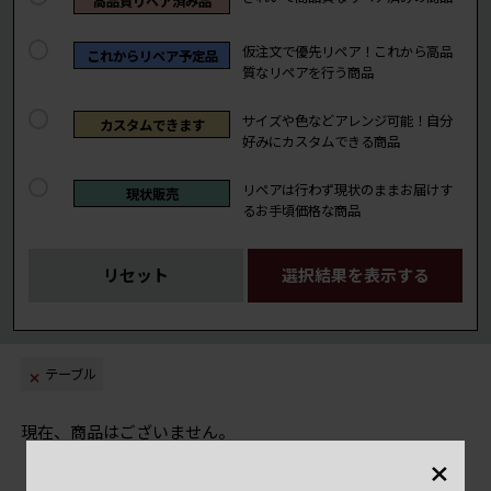
高品質リペア済み品
仮注文で優先リペア！これから高品
これからリペア予定品
質なリペアを行う商品
サイズや色などアレンジ可能！自分
カスタムできます
好みにカスタムできる商品
リペアは行わず現状のままお届けす
現状販売
るお手頃価格な商品
リセット
選択結果を表示する
テーブル
現在、商品はございません。
×