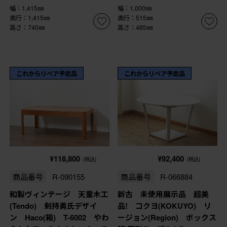
幅：1,415㎜
幅：1,000㎜
奥行：1,415㎜
奥行：515㎜
高さ：740㎜
高さ：485㎜
これからリペア予定品
これからリペア予定品
¥118,800
¥92,400
(税込)
(税込)
商品番号
R-090155
商品番号
R-066884
和製ヴィンテージ 天童木工
新古 未使用展示品 超美
(Tendo) 剣持勇氏デザイ
品! コクヨ(KOKUYO) リ
ン Haco(箱) T-6002 やわ
ージョン(Region) ボックス