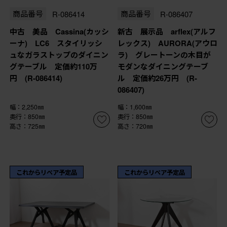
商品番号
R-086414
商品番号
R-086407
中古 美品 Cassina(カッシ
新古 展示品 arflex(アルフ
ーナ) LC6 スタイリッシ
レックス) AURORA(アウロ
ュなガラストップのダイニン
ラ) グレートーンの木目が
グテーブル 定価約110万
モダンなダイニングテーブ
円 (R-086414)
ル 定価約26万円 (R-
086407)
幅：2,250㎜
幅：1,600㎜
奥行：850㎜
奥行：850㎜
高さ：725㎜
高さ：720㎜
これからリペア予定品
これからリペア予定品