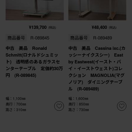
¥139,700
¥48,400
(税込)
(税込)
商品番号
R-089845
商品番号
R-089489
中古 美品 Ronald
中古 美品 Cassina ixc.(カ
Schmitt(ロナルドシュミッ
ッシーナイクスシー) East
ト) 透明感のあるガラスセ
by Eastwest(イースト・バ
ンターテーブル 定価約30万
イ・イーストウェスト)コレ
円 (R-089845)
クション MAGNOLIA(マグ
ノリア) ダイニングテーブ
ル (R-089489)
幅：1,100㎜
幅：1,600㎜
奥行：700㎜
奥行：850㎜
高さ：310㎜
高さ：730㎜