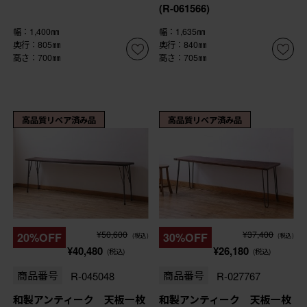
(R-061566)
幅：1,400㎜
幅：1,635㎜
奥行：805㎜
奥行：840㎜
高さ：700㎜
高さ：705㎜
高品質リペア済み品
高品質リペア済み品
¥50,600
¥37,400
20%OFF
30%OFF
(税込)
(税込)
¥40,480
¥26,180
(税込)
(税込)
商品番号
R-045048
商品番号
R-027767
和製アンティーク 天板一枚
和製アンティーク 天板一枚