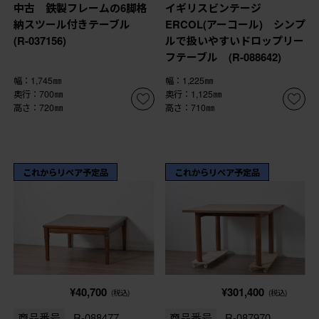
中古 鉄製フレームの6脚格
イギリスビンテージ
納スツール付きテーブル
ERCOL(アーコール) シンプ
(R-037156)
ルで扱いやすいドロップリー
フテーブル (R-088642)
幅：1,745㎜
幅：1,225㎜
奥行：700㎜
奥行：1,125㎜
高さ：720㎜
高さ：710㎜
これからリペア予定品
これからリペア予定品
¥40,700
¥301,400
(税込)
(税込)
商品番号
R-088477
商品番号
R-087970