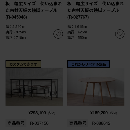
板 幅広サイズ 使い込まれ
板 幅広サイズ 使い込まれ
た古材天板の鉄脚テーブル
た古材天板の鉄脚テーブル
(R-045048)
(R-027767)
幅：2,240㎜
幅：1,615㎜
奥行：375㎜
奥行：425㎜
高さ：710㎜
高さ：550㎜
カスタムできます
これからリペア予定品
¥298,100
¥189,200
(税込)
(税込)
商品番号
R-037156
商品番号
R-088642