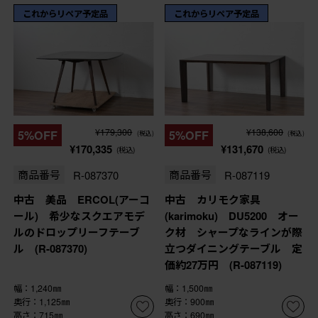
これからリペア予定品
これからリペア予定品
¥179,300
¥138,600
5%OFF
5%OFF
(税込)
(税込)
¥170,335
¥131,670
(税込)
(税込)
商品番号
R-087370
商品番号
R-087119
中古 美品 ERCOL(アーコ
中古 カリモク家具
ール) 希少なスクエアモデ
(karimoku) DU5200 オー
ルのドロップリーフテーブ
ク材 シャープなラインが際
ル (R-087370)
立つダイニングテーブル 定
価約27万円 (R-087119)
幅：1,240㎜
幅：1,500㎜
奥行：1,125㎜
奥行：900㎜
高さ：715㎜
高さ：690㎜