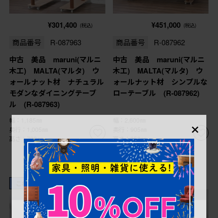
¥301,400
¥451,000
(税込)
(税込)
商品番号
R-087963
商品番号
R-087962
中古 美品 maruni(マルニ
中古 美品 maruni(マルニ
木工) MALTA(マルタ) ウ
木工) MALTA(マルタ) ウ
ォールナット材 ナチュラル
ォールナット材 シンプルな
モダンなダイニングテーブ
ローテーブル (R-087962)
ル (R-087963)
×
幅：1,185㎜
幅：2,600㎜
奥行：1,005㎜
奥行：905㎜
高さ：720㎜
高さ：350㎜
これからリペア予定品
これからリペア予定品