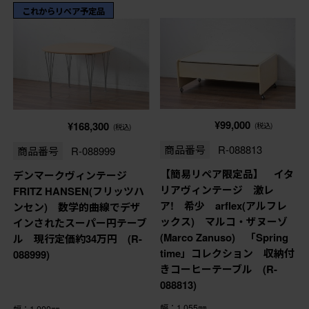
これからリペア予定品
¥99,000
¥168,300
(税込)
(税込)
商品番号
R-088813
商品番号
R-088999
【簡易リペア限定品】 イタ
デンマークヴィンテージ
リアヴィンテージ 激レ
FRITZ HANSEN(フリッツハ
ア! 希少 arflex(アルフレ
ンセン) 数学的曲線でデザ
ックス) マルコ・ザヌーゾ
インされたスーパー円テーブ
(Marco Zanuso) 「Spring
ル 現行定価約34万円 (R-
time」コレクション 収納付
088999)
きコーヒーテーブル (R-
088813)
幅：1,055㎜
幅：1,000㎜