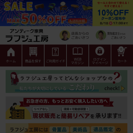
0
WEB
ログイン
ホーム
商品を探す
ご利用ガイド
カート
マガジン
マイページ