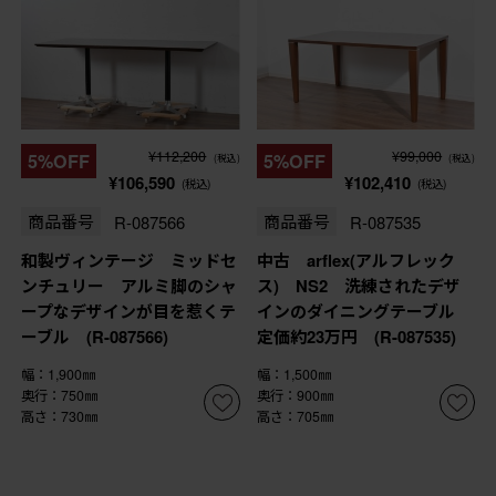
¥112,200
¥99,000
5%OFF
5%OFF
(税込)
(税込)
¥106,590
¥102,410
(税込)
(税込)
商品番号
R-087566
商品番号
R-087535
和製ヴィンテージ ミッドセ
中古 arflex(アルフレック
ンチュリー アルミ脚のシャ
ス) NS2 洗練されたデザ
ープなデザインが目を惹くテ
インのダイニングテーブル
ーブル (R-087566)
定価約23万円 (R-087535)
幅：1,900㎜
幅：1,500㎜
奥行：750㎜
奥行：900㎜
高さ：730㎜
高さ：705㎜