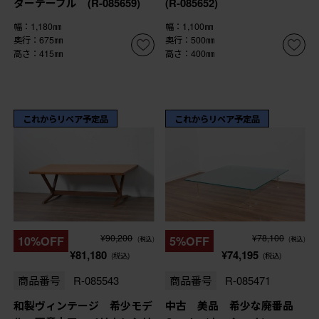
ターテーブル (R-085659)
(R-085652)
幅：1,180㎜
幅：1,100㎜
奥行：675㎜
奥行：500㎜
高さ：415㎜
高さ：400㎜
これからリペア予定品
これからリペア予定品
¥90,200
¥78,100
10%OFF
5%OFF
(税込)
(税込)
¥81,180
¥74,195
(税込)
(税込)
商品番号
R-085543
商品番号
R-085471
和製ヴィンテージ 希少モデ
中古 美品 希少な廃番品