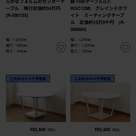
らかなフォルムのセンターテ
脚 円形テーブル(LT-
ーブル 現行定価約34万円
RGC12M) グレインドホワ
(R-090155)
イト ミーティングテーブ
ル 定価約15万9千円 (R-
066884)
幅：1,200㎜
幅：1,200㎜
奥行：600㎜
奥行：1,200㎜
高さ：445㎜
高さ：720㎜
これからリペア予定品
これからリペア予定品
¥92,400
¥92,400
(税込)
(税込)