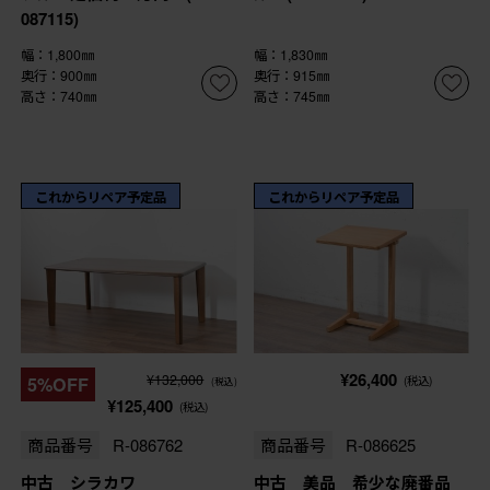
087115)
幅：1,800㎜
幅：1,830㎜
奥行：900㎜
奥行：915㎜
高さ：740㎜
高さ：745㎜
これからリペア予定品
これからリペア予定品
¥26,400
¥132,000
5%OFF
(税込)
(税込)
¥125,400
(税込)
商品番号
R-086762
商品番号
R-086625
中古 シラカワ
中古 美品 希少な廃番品