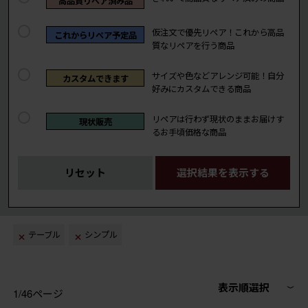
高品質リペア済み品
仮注文で優先リペア！これから高品
これからリペア予定品
質なリペアを行う商品
サイズや色などアレンジ可能！自分
カスタムできます
好みにカスタムできる商品
リペアは行わず現状のままお届けす
現状販売
るお手頃価格な商品
リセット
選択結果を表示する
テーブル
シンプル
表示順選択
1/46ページ