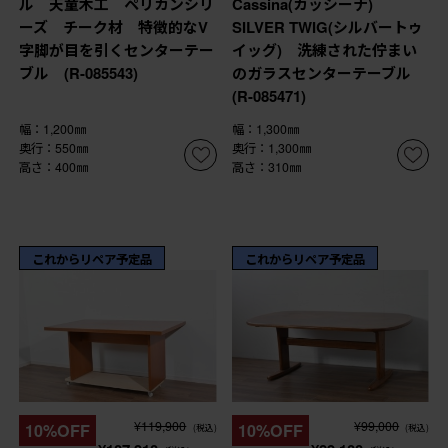
ル 天童木工 ペリカンシリ
Cassina(カッシーナ)
ーズ チーク材 特徴的なV
SILVER TWIG(シルバートゥ
字脚が目を引くセンターテー
イッグ) 洗練された佇まい
ブル (R-085543)
のガラスセンターテーブル
(R-085471)
幅：1,200㎜
幅：1,300㎜
奥行：550㎜
奥行：1,300㎜
高さ：400㎜
高さ：310㎜
これからリペア予定品
これからリペア予定品
¥119,900
¥99,000
10%OFF
10%OFF
(税込)
(税込)