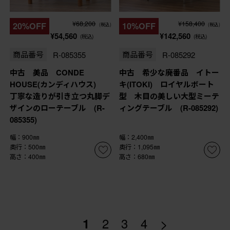
¥68,200
¥158,400
20%OFF
10%OFF
(税込)
(税込)
¥54,560
¥142,560
(税込)
(税込)
商品番号
R-085355
商品番号
R-085292
中古 美品 CONDE
中古 希少な廃番品 イトー
HOUSE(カンディハウス)
キ(ITOKI) ロイヤルボート
丁寧な造りが引き立つ丸脚デ
型 木目の美しい大型ミーテ
ザインのローテーブル (R-
ィングテーブル (R-085292)
085355)
幅：900㎜
幅：2,400㎜
奥行：500㎜
奥行：1,095㎜
高さ：400㎜
高さ：680㎜
>
1
2
3
4