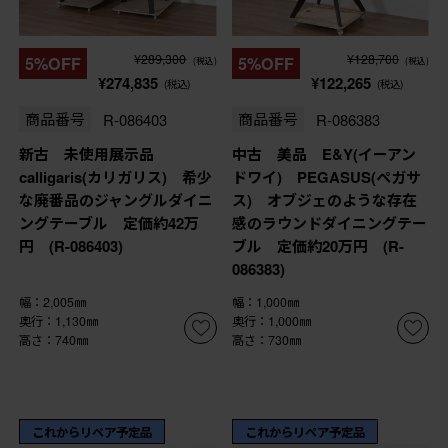
¥289,300
¥128,700
5%OFF
5%OFF
(税込)
(税込)
¥274,835
¥122,265
(税込)
(税込)
商品番号
R-086403
商品番号
R-086383
新古 未使用展示品
中古 美品 E&Y(イーアン
calligaris(カリガリス) 希少
ドワイ) PEGASUS(ペガサ
な廃番品のジャングルダイニ
ス) オブジェのような存在
ングテーブル 定価約42万
感のラウンドダイニングテー
円 (R-086403)
ブル 定価約20万円 (R-
086383)
幅：2,005㎜
幅：1,000㎜
奥行：1,130㎜
奥行：1,000㎜
高さ：740㎜
高さ：730㎜
これからリペア予定品
これからリペア予定品