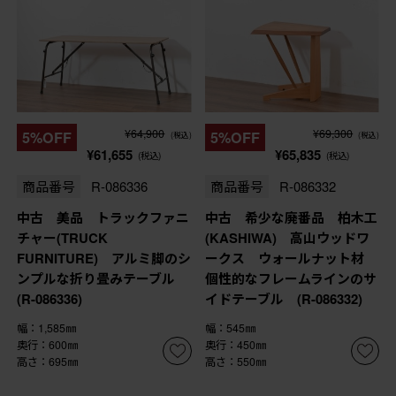
¥64,900
¥69,300
5%OFF
5%OFF
(税込)
(税込)
¥61,655
¥65,835
(税込)
(税込)
商品番号
R-086336
商品番号
R-086332
中古 美品 トラックファニ
中古 希少な廃番品 柏木工
チャー(TRUCK
(KASHIWA) 高山ウッドワ
FURNITURE) アルミ脚のシ
ークス ウォールナット材
ンプルな折り畳みテーブル
個性的なフレームラインのサ
(R-086336)
イドテーブル (R-086332)
幅：1,585㎜
幅：545㎜
奥行：600㎜
奥行：450㎜
高さ：695㎜
高さ：550㎜