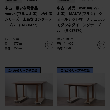
中古 希少な廃番品
中古 美品 maruni(マルニ
maruni(マルニ木工) 地中海
木工) MALTA(マルタ) ウ
シリーズ 上品なセンターテ
ォールナット材 ナチュラル
ーブル (R-088477)
モダンなダイニングテーブ
ル (R-087970)
幅：677㎜
幅：1,185㎜
奥行：677㎜
奥行：1,005㎜
高さ：355㎜
高さ：720㎜
これからリペア予定品
これからリペア予定品