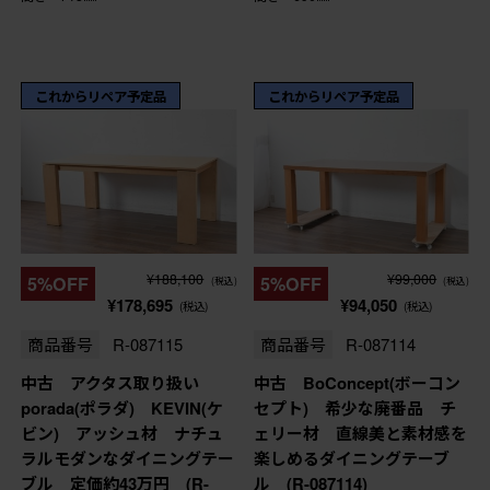
これからリペア予定品
これからリペア予定品
¥188,100
¥99,000
5%OFF
5%OFF
(税込)
(税込)
¥178,695
¥94,050
(税込)
(税込)
商品番号
R-087115
商品番号
R-087114
中古 アクタス取り扱い
中古 BoConcept(ボーコン
porada(ポラダ) KEVIN(ケ
セプト) 希少な廃番品 チ
ビン) アッシュ材 ナチュ
ェリー材 直線美と素材感を
ラルモダンなダイニングテー
楽しめるダイニングテーブ
ブル 定価約43万円 (R-
ル (R-087114)