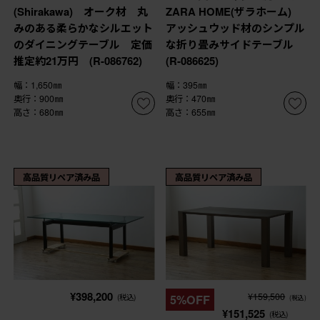
(Shirakawa) オーク材 丸
ZARA HOME(ザラホーム)
みのある柔らかなシルエット
アッシュウッド材のシンプル
のダイニングテーブル 定価
な折り畳みサイドテーブル
推定約21万円 (R-086762)
(R-086625)
幅：1,650㎜
幅：395㎜
奥行：900㎜
奥行：470㎜
高さ：680㎜
高さ：655㎜
高品質リペア済み品
高品質リペア済み品
¥398,200
¥159,500
(税込)
5%OFF
(税込)
¥151,525
(税込)