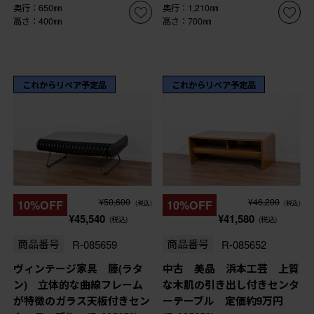
奥行：650㎜
奥行：1,210㎜
高さ：400㎜
高さ：700㎜
これからリペア予定品
これからリペア予定品
¥50,600
¥46,200
10%OFF
10%OFF
(税込)
(税込)
¥45,540
¥41,580
(税込)
(税込)
商品番号
R-085659
商品番号
R-085652
ヴィンテージ家具 籐(ラタ
中古 美品 浜本工芸 上質
ン) 立体的な曲線フレーム
な木肌の引き出し付きセンタ
が特徴のガラス天板付きセン
ーテーブル 定価約9万円