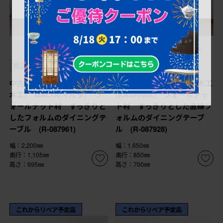
¥522,500
¥118,800
(税込)
(税込)
商品番号
R-087961
商品番号
R-087928
中古 美品 maruni(マルニ
中古 希少な廃番品 柏木工
木工) MALTA(マルタ) ウ
(KASHIWA) ウォールナッ
ォールナット材 すっきりと
ト材 すっきりとした直線フ
したフォルムのダイニングテ
ォルムのダイニングテーブ
ーブル (R-087961)
ル (R-087928)
幅：2,200㎜
幅：1,650㎜
奥行：1,105㎜
奥行：850㎜
高さ：695㎜
高さ：700㎜
これからリペア予定品
これからリペア予定品