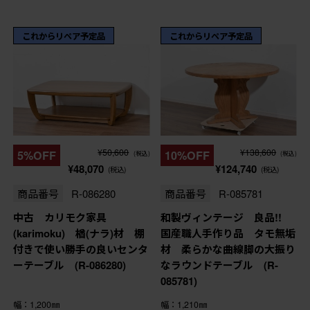
これからリペア予定品
これからリペア予定品
¥50,600
¥138,600
5%OFF
10%OFF
(税込)
(税込)
¥48,070
¥124,740
(税込)
(税込)
商品番号
R-086280
商品番号
R-085781
中古 カリモク家具
和製ヴィンテージ 良品!!
(karimoku) 楢(ナラ)材 棚
国産職人手作り品 タモ無垢
付きで使い勝手の良いセンタ
材 柔らかな曲線脚の大振り
ーテーブル (R-086280)
なラウンドテーブル (R-
085781)
幅：1,200㎜
幅：1,210㎜