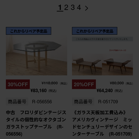
>
1
2
3
4
これからリペア予定品
これからリペア予定品
¥118,800
¥80,300
30%OFF
20%OFF
(税込)
(税込)
¥83,160
¥64,240
(税込)
(税込)
商品番号
R-056556
商品番号
R-051709
中古 フロリダビンテージス
《ガラス天板加工費込み》
タイルの個性的なオクタゴン
アメリカヴィンテージ ミッ
ガラストップテーブル (R-
ドセンチュリーデザインのセ
056556)
ンターテーブル (R-051709)