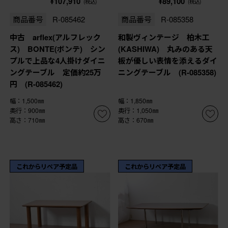
¥107,910
¥89,100
(税込)
(税込)
商品番号
R-085462
商品番号
R-085358
中古 arflex(アルフレック
和製ヴィンテージ 柏木工
ス) BONTE(ボンテ) シン
(KASHIWA) 丸みのある天
プルで上品な4人掛けダイニ
板が優しい表情を添えるダイ
ングテーブル 定価約25万
ニングテーブル (R-085358)
円 (R-085462)
幅：1,500㎜
幅：1,850㎜
奥行：900㎜
奥行：1,050㎜
高さ：710㎜
高さ：670㎜
これからリペア予定品
これからリペア予定品