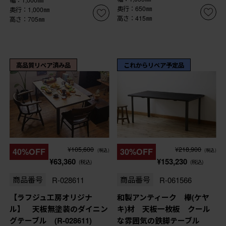
奥行：650㎜
奥行：1,000㎜
高さ：415㎜
高さ：705㎜
高品質リペア済み品
これからリペア予定品
¥105,600
¥218,900
40%OFF
30%OFF
(税込)
(税込)
¥63,360
¥153,230
(税込)
(税込)
商品番号
R-028611
商品番号
R-061566
【ラフジュ工房オリジナ
和製アンティーク 欅(ケヤ
ル】 天板無塗装のダイニン
キ)材 天板一枚板 クール
グテーブル (R-028611)
な雰囲気の鉄脚テーブル