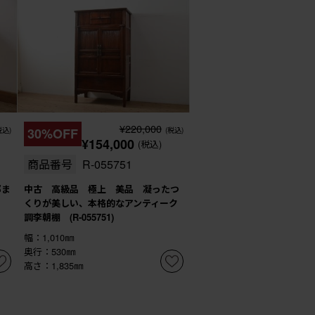
¥220,000
税込)
30%OFF
(税込)
¥154,000
(税込)
商品番号
R-055751
部ま
中古 高級品 極上 美品 凝ったつ
くりが美しい、本格的なアンティーク
調李朝棚 (R-055751)
幅：1,010㎜
奥行：530㎜
高さ：1,835㎜