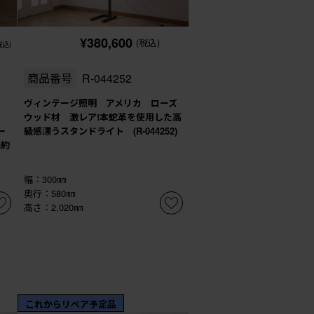
¥380,600
(税込)
税込)
商品番号
R-044252
具
ヴィンテージ照明 アメリカ ローズ
)
ウッド材 激レア!本蛇革を使用した高
ー
級感漂うスタンドライト (R-044252)
価約
幅：300㎜
奥行：580㎜
高さ：2,020㎜
これからリペア予定品