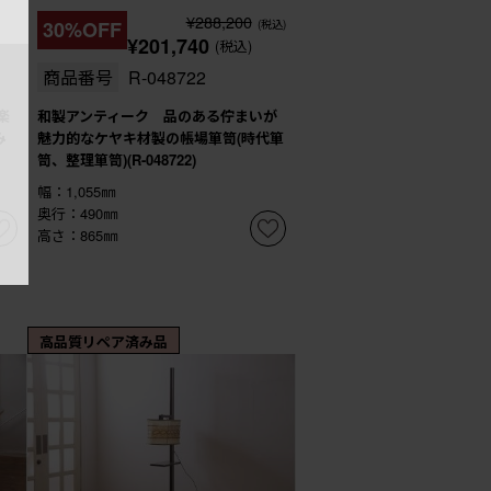
¥288,200
30%OFF
(税込)
¥201,740
(税込)
商品番号
R-048722
楽
和製アンティーク 品のある佇まいが
み
魅力的なケヤキ材製の帳場箪笥(時代箪
笥、整理箪笥)(R-048722)
幅：1,055㎜
奥行：490㎜
高さ：865㎜
高品質リペア済み品