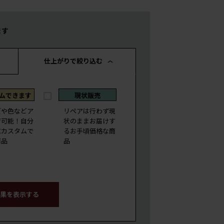
ます
仕上がりで絞り込む
ムできます
現状販売
ズや色などア
リペアは行わず現
ジ可能！自分
状のままお届けす
にカスタムで
るお手頃価格な商
商品
品
果を表示する