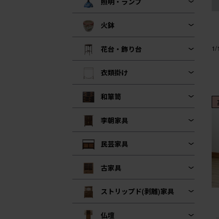
照明・ランプ
火鉢
1
花台・飾り台
衣類掛け
和箪笥
李朝家具
民芸家具
古家具
ストリップド(剥離)家具
仏壇