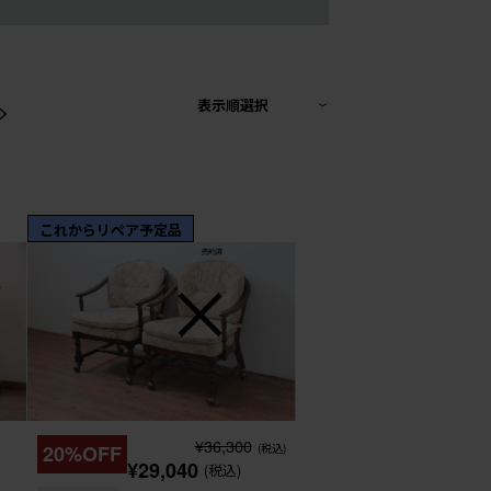
>
表示順選択
これからリペア予定品
¥36,300
20%OFF
(税込)
¥29,040
(税込)