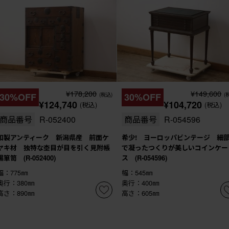
¥178,200
¥149,600
30%OFF
(税込)
30%OFF
(
¥124,740
¥104,720
(税込)
(税込)
商品番号
R-052400
商品番号
R-054596
和製アンティーク 新潟県産 前面ケ
希少! ヨーロッパビンテージ 細
ヤキ材 独特な杢目が目を引く見附帳
で凝ったつくりが美しいコインケー
場箪笥 (R-052400)
ス (R-054596)
幅：775㎜
幅：545㎜
奥行：380㎜
奥行：400㎜
高さ：890㎜
高さ：605㎜