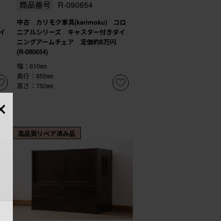
商品番号
R-090654
ス
中古 カリモク家具(karimoku) コロ
イ
ニアルシリーズ キャスター付きダイ
ニングアームチェア 定価約8万円
(R-090654)
幅：610㎜
奥行：655㎜
高さ：750㎜
×
高品質リペア済み品