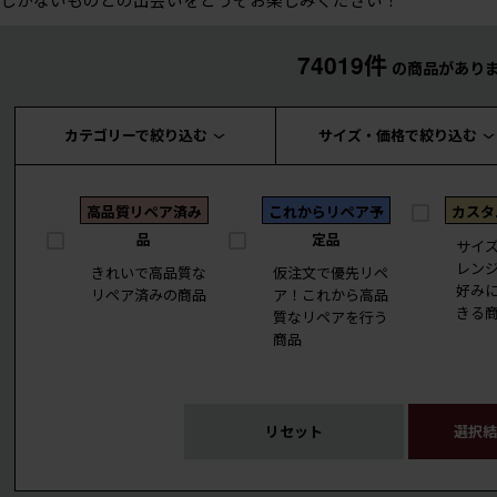
74019件
の商品があり
カテゴリーで絞り込む
サイズ・価格で絞り込む
高品質リペア済み
これからリペア予
カスタ
品
定品
サイ
レン
きれいで高品質な
仮注文で優先リペ
好み
リペア済みの商品
ア！これから高品
きる
質なリペアを行う
商品
リセット
選択結