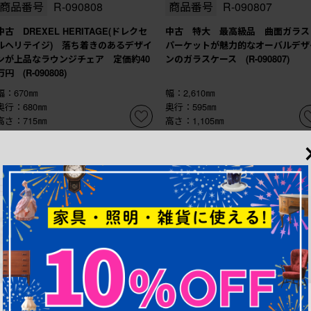
商品番号
R-090808
商品番号
R-090807
中古 DREXEL HERITAGE(ドレクセ
中古 特大 最高級品 曲面ガラ
ルヘリテイジ) 落ち着きのあるデザイ
パーケットが魅力的なオーバルデザ
ンが上品なラウンジチェア 定価約40
ンのガラスケース (R-090807)
万円 (R-090808)
幅：670㎜
幅：2,610㎜
奥行：680㎜
奥行：595㎜
高さ：715㎜
高さ：1,105㎜
これからリペア予定品
これからリペア予定品