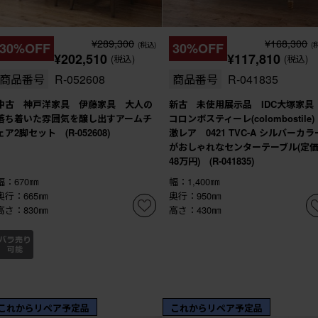
¥289,300
¥168,300
30%OFF
(税込)
30%OFF
(
¥202,510
¥117,810
(税込)
(税込)
商品番号
R-052608
商品番号
R-041835
中古 神戸洋家具 伊藤家具 大人の
新古 未使用展示品 IDC大塚家
落ち着いた雰囲気を醸し出すアームチ
コロンボスティーレ(colombostile
ェア2脚セット (R-052608)
激レア 0421 TVC-A シルバーカラ
がおしゃれなセンターテーブル(定
48万円) (R-041835)
幅：670㎜
幅：1,400㎜
奥行：665㎜
奥行：950㎜
高さ：830㎜
高さ：430㎜
これからリペア予定品
これからリペア予定品