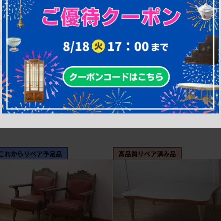
¥90,200
¥398,200
(税込)
40%OFF
(税込)
¥238,920
(税込)
商品番号
R-057569
商品番号
R-021494
イギリスアンティーク オーク材 超
アンティーク家具 和モダン 日本
激レア!! ダイニングテーブルとソフ
器・山葉(ヤマハ)文化椅子 折り畳
ァになる2way家具 (R-057569)
式ロッキングチェア (R-021494)
幅：1,370㎜
幅：510㎜
奥行：880㎜
奥行：695㎜
高さ：820㎜
高さ：815㎜
これからリペア予定品
高品質リペア済み品