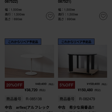
087522)
087521)
幅：1,500㎜
幅：1,500㎜
奥行：1,500㎜
奥行：1,500㎜
高さ：690㎜
高さ：690㎜
これからリペア予定品
これからリペア予定品
¥48,400
¥158,400
20%OFF
5%OFF
(税込)
(税込)
¥38,720
¥150,480
(税込)
(税込)
商品番号
R-085138
商品番号
R-082479
中古 arflex(アルフレック
中古 希少な廃番品!!