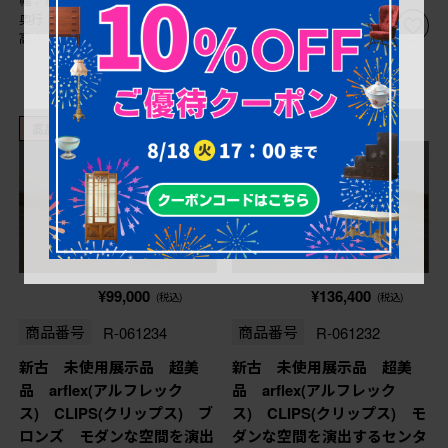
奥行：1,200㎜
奥行：1,200㎜
高さ：715㎜
高さ：710㎜
高品質リペア済み品
高品質リペア済み品
売り切れ
売り切れ
¥99,000
¥136,400
(税込)
(税込)
商品番号
R-061234
商品番号
R-061232
新古 未使用展示品 超美
新古 未使用展示品 超美
品 arflex(アルフレック
品 arflex(アルフレック
ス) CLIPS(クリップス) ブ
ス) CLIPS(クリップス) モ
ロンズ モダンな空間を演出
ダンな空間を演出するセンタ