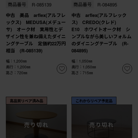
商品番号
R-085139
商品番号
R-084895
中古 美品 arflex(アルフレ
中古 arflex(アルフレック
ックス) MEDUSA(メデュー
ス) CREDO(クレド)
サ) オーク材 実用性とデ
E10 ホワイトオーク材 シ
ザイン性を兼ね備えたダイニ
ンプルながら美しいフォルム
ングテーブル 定価約22万円
のダイニングテーブル (R-
相当 (R-085139)
084895)
幅：1,200㎜
幅：1,050㎜
奥行：1,200㎜
奥行：1,050㎜
高さ：720㎜
高さ：715㎜
高品質リペア済み品
これからリペア予定品
売り切れ
売り切れ