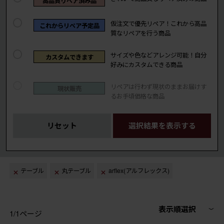
高品質リペア済み品
仮注文で優先リペア！これから高品
これからリペア予定品
質なリペアを行う商品
サイズや色などアレンジ可能！自分
カスタムできます
好みにカスタムできる商品
リペアは行わず現状のままお届けす
現状販売
るお手頃価格な商品
リセット
選択結果を表示する
テーブル
丸テーブル
arflex(アルフレックス)
表示順選択
1/1ページ