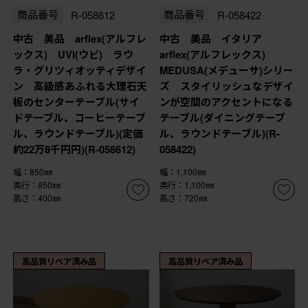
商品番号
R-058612
商品番号
R-058422
中古 美品 arflex(アルフレ
中古 美品 イタリア
ックス) UVI(ウビ) ラウ
arflex(アルフレックス)
ラ・グリツィオッティデザイ
MEDUSA(メデューサ)シリー
ン 高級感あふれる大理石天
ズ スタイリッシュなデザイ
板のセンターテーブル(サイ
ンが空間のアクセントになる
ドテーブル、コーヒーテーブ
テーブル(ダイニングテーブ
ル、ラウンドテーブル)(定価
ル、ラウンドテーブル)(R-
約22万8千円円)(R-058612)
058422)
幅：850㎜
幅：1,100㎜
奥行：850㎜
奥行：1,100㎜
高さ：400㎜
高さ：720㎜
高品質リペア済み品
高品質リペア済み品