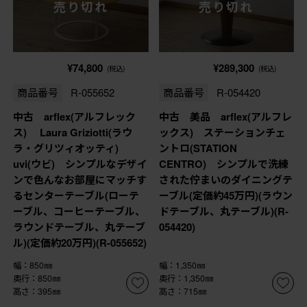
売り切れ
売り切れ
¥74,800
¥289,300
(税込)
(税込)
商品番号
R-055652
商品番号
R-054420
中古 arflex(アルフレック
中古 美品 arflex(アルフレ
ス) Laura Griziotti(ラウ
ックス) ステーションチェ
ラ・グリツィオッティ)
ントロ(STATION
uvi(ウビ) シンプルなデザイ
CENTRO) シンプルで洗練
ンで色んなお部屋にマッチす
された佇まいのダイニングテ
るセンターテーブル(ローテ
ーブル(定価約45万円)(ラウン
ーブル、コーヒーテーブル、
ドテーブル、丸テーブル)(R-
ラウンドテーブル、丸テーブ
054420)
ル)(定価約20万円)(R-055652)
幅：850㎜
幅：1,350㎜
奥行：850㎜
奥行：1,350㎜
高さ：395㎜
高さ：715㎜