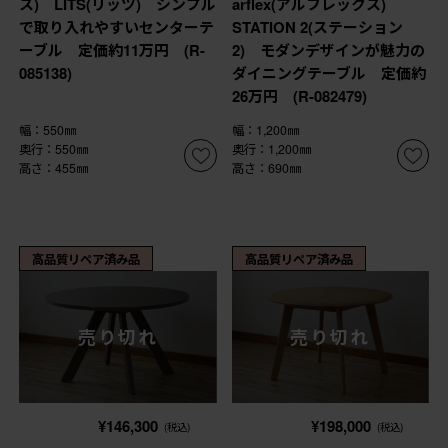
ス) LITS(リッツ) シンプル
arflex(アルフレックス)
で取り入れやすいセンターテ
STATION 2(ステーション
ーブル 定価約11万円 (R-
2) モダンデザインが魅力の
085138)
ダイニングテーブル 定価約
26万円 (R-082479)
幅：550㎜
幅：1,200㎜
奥行：550㎜
奥行：1,200㎜
高さ：455㎜
高さ：690㎜
高品質リペア済み品
高品質リペア済み品
売り切れ
売り切れ
¥146,300
¥198,000
(税込)
(税込)