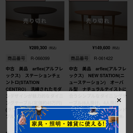
売り切れ
売り切れ
¥289,300
¥149,600
(税込)
(税込)
商品番号
R-066099
商品番号
R-061422
中古 美品 arflex(アルフレ
中古 美品 arflex(アルフレ
ックス) ステーションチェ
ックス) NEW STATION(ニ
ントロ(STATION
ューステーション) オーバ
CENTRO) 洗練されたモダ
ル型 ナチュラルテイストに
×
ンデザインが魅力的なダイニ
合うシンプルなダイニングテ
ングテーブル(定価約45万円)
ーブル(6人掛け、4人掛け、
(ラウンドテーブル、丸テー
食卓、丸テーブル、ラウンド
ブル、食卓)(R-066099)
テーブル)(定価約28万円)(R-
061422)
幅：1,200㎜
幅：1,800㎜