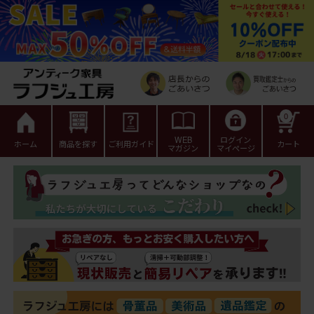
0
WEB
ログイン
ホーム
商品を探す
ご利用ガイド
カート
マガジン
マイページ