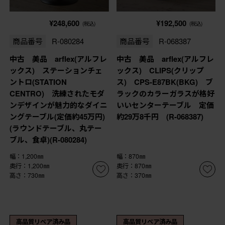
¥248,600
¥192,500
(税込)
(税込)
商品番号
R-080284
商品番号
R-068387
中古 美品 arflex(アルフレ
中古 美品 arflex(アルフレ
ックス) ステーションチェ
ックス) CLIPS(クリップ
ントロ(STATION
ス) CPS-E87BK(BKG) ブ
CENTRO) 洗練されたモダ
ラックのカラーガラスが格好
ンデザインが魅力的なダイニ
いいセンターテーブル 定価
ングテーブル(定価約45万円)
約29万8千円 (R-068387)
(ラウンドテーブル、丸テー
ブル、食卓)(R-080284)
幅：1,200㎜
幅：870㎜
奥行：1,200㎜
奥行：870㎜
高さ：730㎜
高さ：370㎜
高品質リペア済み品
高品質リペア済み品