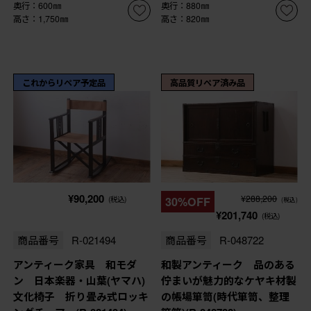
奥行：600㎜
奥行：880㎜
高さ：1,750㎜
高さ：820㎜
これからリペア予定品
高品質リペア済み品
¥90,200
¥288,200
(税込)
30%OFF
(税込)
¥201,740
(税込)
商品番号
R-021494
商品番号
R-048722
アンティーク家具 和モダ
和製アンティーク 品のある
ン 日本楽器・山葉(ヤマハ)
佇まいが魅力的なケヤキ材製
文化椅子 折り畳み式ロッキ
の帳場箪笥(時代箪笥、整理