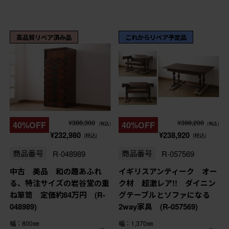
高品質リペア済み品
これからリペア予定品
¥388,300
¥398,200
40%OFF
40%OFF
(税込)
(税込)
¥232,980
¥238,920
(税込)
(税込)
商品番号
R-048989
商品番号
R-057569
中古 美品 和の趣あふれ
イギリスアンティーク オー
る、特注サイズの岩谷堂の重
ク材 超激レア!! ダイニン
ね箪笥 定価約84万円 (R-
グテーブルとソファになる
048989)
2way家具 (R-057569)
幅：800㎜
幅：1,370㎜