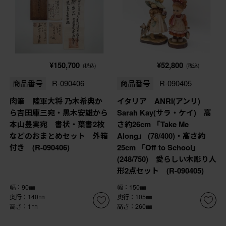
¥150,700
¥52,800
(税込)
(税込)
商品番号
R-090406
商品番号
R-090405
肉筆 陸軍大将 乃木希典か
イタリア ANRI(アンリ)
ら吉田庫三宛・黒木安雄から
Sarah Kay(サラ・ケイ) 高
本山豊実宛 書状・葉書2枚
さ約26cm 「Take Me
などのおまとめセット 外箱
Along」 (78/400)・高さ約
付き (R-090406)
25cm 「Off to School」
(248/750) 愛らしい木彫り人
形2点セット (R-090405)
幅：90㎜
幅：150㎜
奥行：140㎜
奥行：105㎜
高さ：1㎜
高さ：260㎜