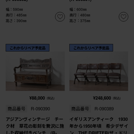
幅：590㎜
幅：600㎜
奥行：485㎜
奥行：480㎜
高さ：390㎜
高さ：375㎜
これからリペア予定品
これからリペア予定品
¥88,000
¥248,600
(税込)
(税込)
商品番号
R-090390
商品番号
R-090389
アジアンヴィンテージ チー
イギリスアンティーク 1930
ク材 草花の彫刻を贅沢に施
年から1950年頃 希少デザイ
した収納付きベンチ (R-
ン THE DRIFTER(ザ・ドリ