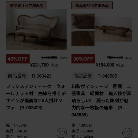
高品質リペア済み品
高品質リペア済み品
¥369,600
¥220,000
40%OFF
30%OFF
(税込)
(税込)
¥221,760
¥154,000
(税込)
(税込)
商品番号
R-063423
商品番号
R-048585
フランスアンティーク ウォ
和製ヴィンテージ 国産 工
ールナット材 曲線を描くデ
芸家具 総栗材 職人技が素
ザインが優美な2.5人掛けソ
晴らしい! 凝った彫刻が魅
ファ (R-063423)
力的な一枚板の座卓 (R-
048585)
幅：1,750㎜
幅：1,800㎜
奥行：740㎜
奥行：770㎜
高さ：990㎜
高さ：345㎜