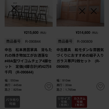
¥215,600
¥314,600
(税込)
(税込)
商品番号
R-090844
商品番号
R-090809
中古 松本民芸家具 背もた
中古建具 和モダンな雰囲気
れの挽き物加工がお洒落な
づくりにおすすめの組子入り
#49A型ワイコムチェア4脚セ
ガラス帯戸2枚セット (R-
ット 定価(4脚合計)約42万8
090809)
千円 (R-090844)
幅：550㎜
幅：910㎜
奥行：445㎜
奥行：30㎜
高さ：825㎜
高さ：1,765㎜