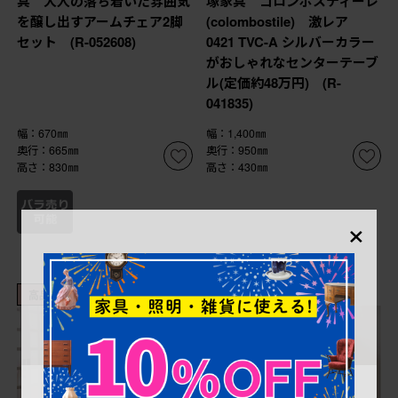
具 大人の落ち着いた雰囲気
塚家具 コロンボスティーレ
を醸し出すアームチェア2脚
(colombostile) 激レア
セット (R-052608)
0421 TVC-A シルバーカラー
がおしゃれなセンターテーブ
ル(定価約48万円) (R-
041835)
幅：670㎜
幅：1,400㎜
奥行：665㎜
奥行：950㎜
高さ：830㎜
高さ：430㎜
×
高品質リペア済み品
これからリペア予定品