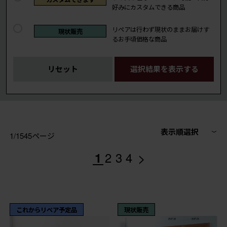
好みにカスタムできる商品
リペアは行わず現状のままお届けす
現状販売
るお手頃価格な商品
リセット
選択結果を表示する
表示順選択
1/1545ページ
>
1
2
3
4
これからリペア予定品
現状販売