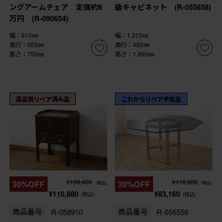
ングアームチェア 定価約8
級キャビネット (R-055658)
万円 (R-090654)
幅：610㎜
幅：1,315㎜
奥行：655㎜
奥行：480㎜
高さ：750㎜
高さ：1,895㎜
高品質リペア済み品
これからリペア予定品
¥158,400
¥118,800
30%OFF
30%OFF
(税込)
(税込)
¥110,880
¥83,160
(税込)
(税込)
商品番号
R-058910
商品番号
R-056556