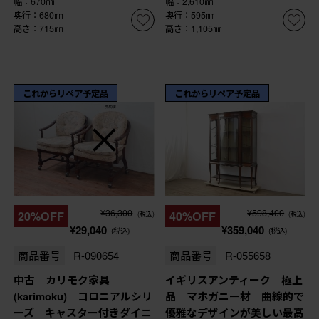
幅：670㎜
幅：2,610㎜
奥行：680㎜
奥行：595㎜
高さ：715㎜
高さ：1,105㎜
これからリペア予定品
これからリペア予定品
¥36,300
¥598,400
20%OFF
40%OFF
(税込)
(税込)
¥29,040
¥359,040
(税込)
(税込)
商品番号
R-090654
商品番号
R-055658
中古 カリモク家具
イギリスアンティーク 極上
(karimoku) コロニアルシリ
品 マホガニー材 曲線的で
ーズ キャスター付きダイニ
優雅なデザインが美しい最高