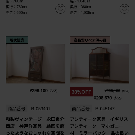
幅：760㎜
幅：1,040㎜
奥行：760㎜
奥行：360㎜
高さ：690㎜
高さ：1,935㎜
現状販売
高品質リペア済み品
¥298,100
¥298,100
(税込)
30%OFF
(税込)
¥208,670
(税込)
商品番号
R-053401
商品番号
R-045147
和製ヴィンテージ 永田良介
アンティーク家具 イギリス
商店 神戸洋家具 絵画を飾
アンティーク マホガニー
ったようなおしゃれな空間を
材 ミラーバック 品の良い