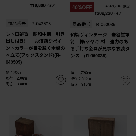
¥19,800
¥348,700
(税込)
40%OFF
(税込)
¥209,220
(税込)
商品番号
R-043505
商品番号
R-050035
レトロ雑貨 昭和中期 引き
和製ヴィンテージ 岩谷堂箪
出し付き! お洒落なペイ
笥 欅(ケヤキ)材 迫力のあ
ントカラーが目を惹く木製の
る手打ち金具が見事な衣装タ
本立て(ブックスタンド)(R-
ンス (R-050035)
043505)
幅：700㎜
幅：1,720㎜
奥行：200㎜
奥行：450㎜
高さ：330㎜
高さ：915㎜