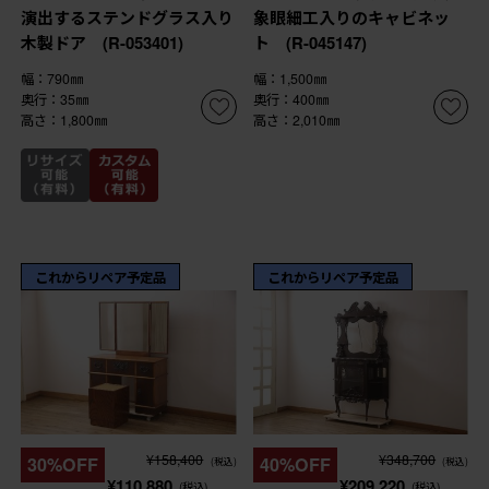
演出するステンドグラス入り
象眼細工入りのキャビネッ
木製ドア (R-053401)
ト (R-045147)
幅：790㎜
幅：1,500㎜
奥行：35㎜
奥行：400㎜
高さ：1,800㎜
高さ：2,010㎜
これからリペア予定品
これからリペア予定品
¥158,400
¥348,700
30%OFF
40%OFF
(税込)
(税込)
¥110,880
¥209,220
(税込)
(税込)