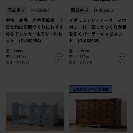
商品番号
R-052954
商品番号
R-052935
中古 美品 岩谷堂箪笥 上
イギリスアンティーク マホ
質な和の空間づくりにおすす
ガニー材 凝ったつくりが目
めなドレッサー&スツールセ
を引くパーラーキャビネッ
ット (R-052954)
ト (R-052935)
幅：930㎜
幅：1,150㎜
奥行：380㎜
奥行：370㎜
高さ：1,310㎜
高さ：2,105㎜
これからリペア予定品