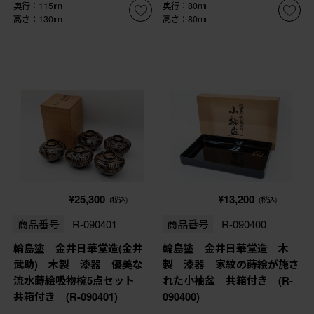
奥行：115㎜
奥行：80㎜
高さ：130㎜
高さ：80㎜
¥25,300
¥13,200
(税込)
(税込)
商品番号
R-090401
商品番号
R-090400
輪島塗 金井日華堂造(金井
輪島塗 金井日華堂造 木
武助) 木製 漆器 優美な
製 漆器 家紋の蒔絵が施さ
流水蒔絵吸物椀5点セット
れた小袖盆 共箱付き (R-
共箱付き (R-090401)
090400)