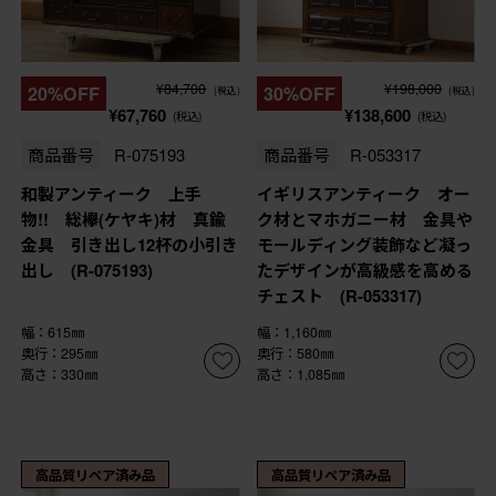
¥84,700
¥198,000
20%OFF
30%OFF
(税込)
(税込)
¥67,760
¥138,600
(税込)
(税込)
商品番号
R-075193
商品番号
R-053317
和製アンティーク 上手
イギリスアンティーク オー
物!! 総欅(ケヤキ)材 真鍮
ク材とマホガニー材 金具や
金具 引き出し12杯の小引き
モールディング装飾など凝っ
出し (R-075193)
たデザインが高級感を高める
チェスト (R-053317)
幅：615㎜
幅：1,160㎜
奥行：295㎜
奥行：580㎜
高さ：330㎜
高さ：1,085㎜
高品質リペア済み品
高品質リペア済み品