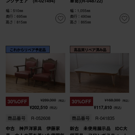
ングチェア (R-021494)
箪笥)(R-048722)
幅：510㎜
幅：1,055㎜
奥行：695㎜
奥行：490㎜
高さ：815㎜
高さ：865㎜
これからリペア予定品
高品質リペア済み品
¥289,300
¥168,300
30%OFF
30%OFF
(税込)
(税込)
¥202,510
¥117,810
(税込)
(税込)
商品番号
R-052608
商品番号
R-041835
中古 神戸洋家具 伊藤家
新古 未使用展示品 IDC大