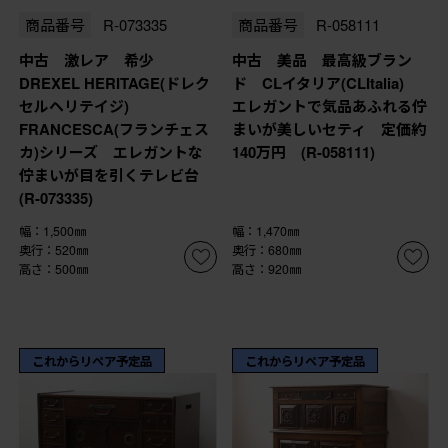
商品番号
R-073335
商品番号
R-058111
中古 激レア 希少
中古 美品 最高級ブラン
DREXEL HERITAGE(ドレク
ド CLイタリア(CLItalia)
セルヘリテイジ)
エレガントで気品あふれる佇
FRANCESCA(フランチェス
まいが美しいセティ 定価約
カ)シリーズ エレガントな
140万円 (R-058111)
佇まいが目を引くテレビ台
(R-073335)
幅：1,500㎜
幅：1,470㎜
奥行：520㎜
奥行：680㎜
高さ：500㎜
高さ：920㎜
これからリペア予定品
これからリペア予定品