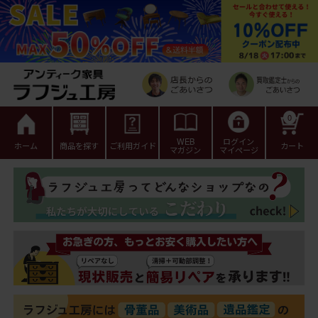
0
WEB
ログイン
ホーム
商品を探す
ご利用ガイド
カート
マガジン
マイページ