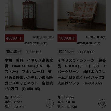
¥348,700
¥278,300
40%OFF
10%OFF
(税込)
(税込)
¥209,220
¥250,470
(税込)
(税込)
商品番号
R-059195
商品番号
R-061602
中古 美品 イギリス高級家
イギリスヴィンテージ 超美
具 Charles Barr(チャール
品 ERCOL(アーコール) エ
ズ バー) マホガニー材 気
バーグリーン 曲げ木のフレ
品ある佇まいが美しい最高級
ームが目を惹くハイバック2
ガラスキャビネット 定価約
人掛けソファ (R-061602)
180万円 (R-059195)
幅：1,110㎜
幅：1,380㎜
奥行：425㎜
奥行：900㎜
高さ：2,215㎜
高さ：1,070㎜