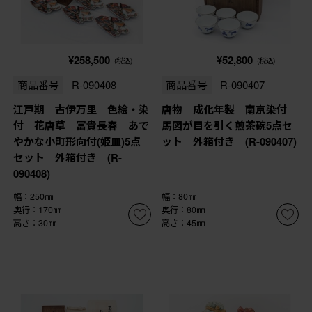
¥258,500
¥52,800
(税込)
(税込)
商品番号
R-090408
商品番号
R-090407
江戸期 古伊万里 色絵・染
唐物 成化年製 南京染付
付 花唐草 冨貴長春 あで
馬図が目を引く煎茶碗5点セ
やかな小町形向付(姫皿)5点
ット 外箱付き (R-090407)
セット 外箱付き (R-
090408)
幅：250㎜
幅：80㎜
奥行：170㎜
奥行：80㎜
高さ：30㎜
高さ：45㎜