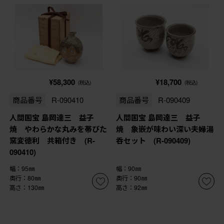
¥58,300
¥18,700
(税込)
(税込)
商品番号
R-090410
商品番号
R-090409
人間国宝 島岡達三 益子
人間国宝 島岡達三 益子
焼 やわらかな丸みを帯びた
焼 象嵌が味わい深い夫婦湯
窯変徳利 共箱付き (R-
呑セット (R-090409)
090410)
幅：95㎜
幅：90㎜
奥行：80㎜
奥行：90㎜
高さ：130㎜
高さ：92㎜