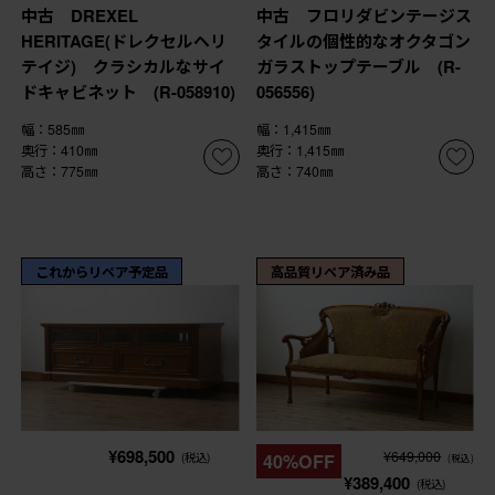
中古 DREXEL
中古 フロリダビンテージス
HERITAGE(ドレクセルヘリ
タイルの個性的なオクタゴン
テイジ) クラシカルなサイ
ガラストップテーブル (R-
ドキャビネット (R-058910)
056556)
幅：585㎜
幅：1,415㎜
奥行：410㎜
奥行：1,415㎜
高さ：775㎜
高さ：740㎜
これからリペア予定品
高品質リペア済み品
¥698,500
¥649,000
(税込)
40%OFF
(税込)
¥389,400
(税込)