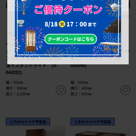
¥380,600
¥149,600
(税込)
30%OFF
(税込)
¥104,720
(税込)
商品番号
R-044252
商品番号
R-054596
ヴィンテージ照明 アメリ
希少! ヨーロッパビンテー
カ ローズウッド材 激レ
ジ 細部まで凝ったつくりが
ア!本蛇革を使用した高級感
美しいコインケース (R-
漂うスタンドライト (R-
054596)
044252)
幅：300㎜
幅：545㎜
奥行：580㎜
奥行：400㎜
高さ：2,020㎜
高さ：605㎜
これからリペア予定品
これからリペア予定品