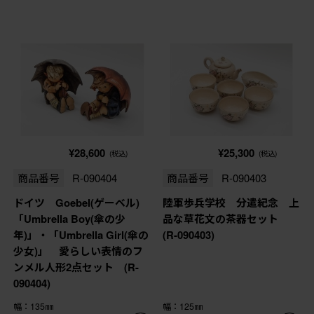
¥28,600
¥25,300
(税込)
(税込)
商品番号
R-090404
商品番号
R-090403
ドイツ Goebel(ゲーベル)
陸軍歩兵学校 分遣紀念 上
「Umbrella Boy(傘の少
品な草花文の茶器セット
年)」・「Umbrella Girl(傘の
(R-090403)
少女)」 愛らしい表情のフ
ンメル人形2点セット (R-
090404)
幅：135㎜
幅：125㎜