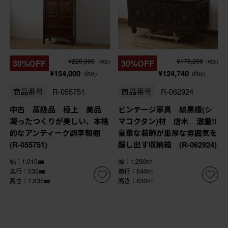
¥220,000
¥178,200
30%OFF
30%OFF
(税込)
(税込)
¥154,000
¥124,740
(税込)
(税込)
商品番号
R-055751
商品番号
R-062924
中古 高級品 極上 美品
ビンテージ家具 縞黒檀(シ
凝ったつくりが美しい、本格
マコクタン)材 唐木 激重!!
的なアンティーク調李朝棚
豪華な装飾が重厚な雰囲気を
(R-055751)
醸し出す収納箱 (R-062924)
幅：1,010㎜
幅：1,290㎜
奥行：530㎜
奥行：640㎜
高さ：1,835㎜
高さ：630㎜