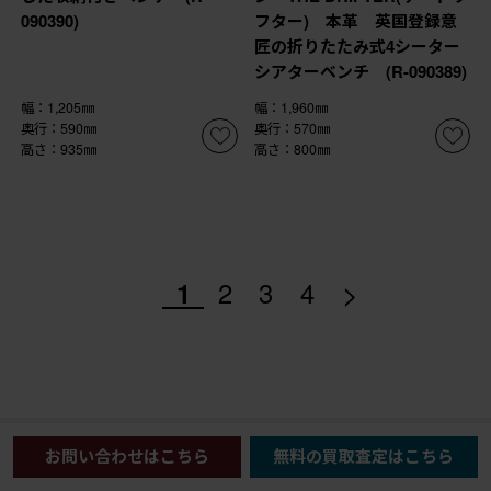
090390)
フター) 本革 英国登録意
匠の折りたたみ式4シーター
シアターベンチ (R-090389)
幅：1,205㎜
幅：1,960㎜
奥行：590㎜
奥行：570㎜
高さ：935㎜
高さ：800㎜
>
1
2
3
4
お問い合わせはこちら
無料の買取査定はこちら