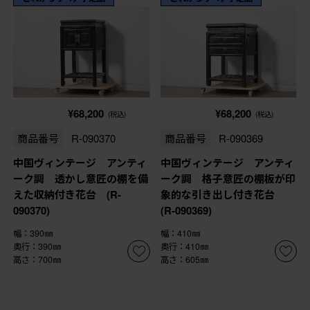
¥68,200
¥68,200
(税込)
(税込)
商品番号
R-090370
商品番号
R-090369
中国ヴィンテージ アンティ
中国ヴィンテージ アンティ
ーク調 透かし意匠の棚を備
ーク調 格子意匠の棚板が印
えた収納付き花台 (R-
象的な引き出し付き花台
090370)
(R-090369)
幅：390㎜
幅：410㎜
奥行：390㎜
奥行：410㎜
高さ：700㎜
高さ：605㎜