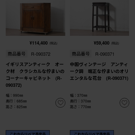
¥114,400
¥59,400
(税込)
(税込)
商品番号
R-090372
商品番号
R-090371
イギリスアンティーク オー
中国ヴィンテージ アンティ
ク材 クラシカルな佇まいの
ーク調 端正な佇まいのオリ
コーナーキャビネット (R-
エンタルな花台 (R-090371)
090372)
幅：990㎜
幅：370㎜
奥行：685㎜
奥行：370㎜
高さ：825㎜
高さ：770㎜
これからリペア予定品
これからリペア予定品