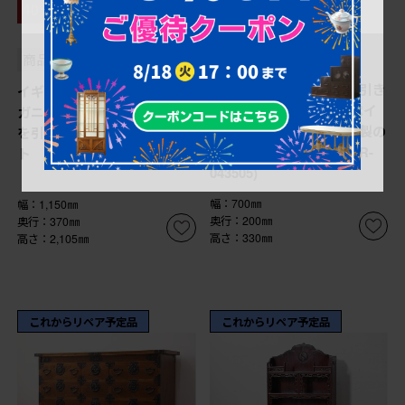
¥19,800
¥348,700
(税込)
40%OFF
(税込)
¥209,220
(税込)
商品番号
R-043505
商品番号
R-052935
レトロ雑貨 昭和中期 引き
イギリスアンティーク マホ
出し付き! お洒落なペイ
ガニー材 凝ったつくりが目
ントカラーが目を惹く木製の
を引くパーラーキャビネッ
本立て(ブックスタンド)(R-
ト (R-052935)
043505)
幅：700㎜
幅：1,150㎜
奥行：200㎜
奥行：370㎜
高さ：330㎜
高さ：2,105㎜
これからリペア予定品
これからリペア予定品