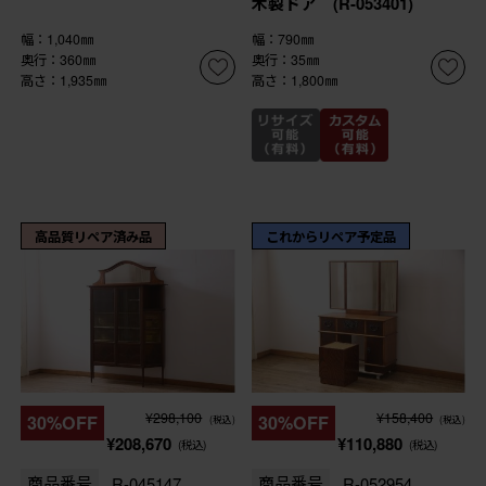
木製ドア (R-053401)
幅：1,040㎜
幅：790㎜
奥行：360㎜
奥行：35㎜
高さ：1,935㎜
高さ：1,800㎜
高品質リペア済み品
これからリペア予定品
¥298,100
¥158,400
30%OFF
30%OFF
(税込)
(税込)
¥208,670
¥110,880
(税込)
(税込)
商品番号
R-045147
商品番号
R-052954