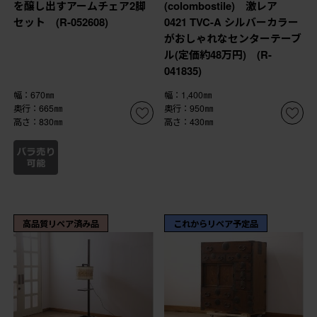
を醸し出すアームチェア2脚
(colombostile) 激レア
セット (R-052608)
0421 TVC-A シルバーカラー
がおしゃれなセンターテーブ
ル(定価約48万円) (R-
041835)
幅：670㎜
幅：1,400㎜
奥行：665㎜
奥行：950㎜
高さ：830㎜
高さ：430㎜
高品質リペア済み品
これからリペア予定品