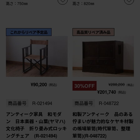
高さ：750㎜
高さ：820㎜
これからリペア予定品
高品質リペア済み品
¥90,200
¥288,200
(税込)
30%OFF
(税込)
¥201,740
(税込)
商品番号
R-021494
商品番号
R-048722
アンティーク家具 和モダ
和製アンティーク 品のある
ン 日本楽器・山葉(ヤマハ)
佇まいが魅力的なケヤキ材製
文化椅子 折り畳み式ロッキ
の帳場箪笥(時代箪笥、整理
ングチェア (R-021494)
箪笥)(R-048722)