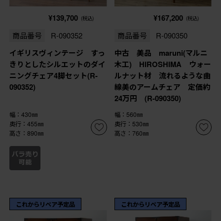
¥139,700
¥167,200
(税込)
(税込)
商品番号
R-090352
商品番号
R-090350
イギリスヴィンテージ すっ
中古 美品 maruni(マルニ
きりとしたシルエットのダイ
木工) HIROSHIMA ウォー
ニングチェア4脚セット(R-
ルナット材 流れるような曲
090352)
線美のアームチェア 定価約
24万円 (R-090350)
幅：430㎜
幅：560㎜
奥行：455㎜
奥行：530㎜
高さ：890㎜
高さ：760㎜
これからリペア予定品
これからリペア予定品