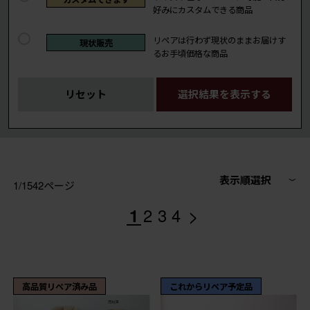
好みにカスタムできる商品
リペアは行わず現状のままお届けす
現状販売
るお手頃価格な商品
リセット
選択結果を表示する
表示順選択
1/1542ページ
>
1
2
3
4
高品質リペア済み品
これからリペア予定品