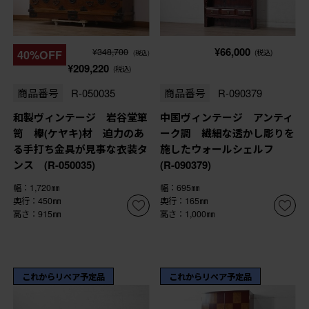
¥66,000
¥348,700
40%OFF
(税込)
(税込)
¥209,220
(税込)
商品番号
R-050035
商品番号
R-090379
和製ヴィンテージ 岩谷堂箪
中国ヴィンテージ アンティ
笥 欅(ケヤキ)材 迫力のあ
ーク調 繊細な透かし彫りを
る手打ち金具が見事な衣装タ
施したウォールシェルフ
ンス (R-050035)
(R-090379)
幅：1,720㎜
幅：695㎜
奥行：450㎜
奥行：165㎜
高さ：915㎜
高さ：1,000㎜
これからリペア予定品
これからリペア予定品