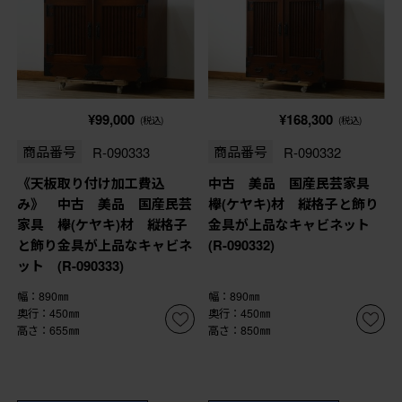
¥99,000
¥168,300
(税込)
(税込)
商品番号
R-090333
商品番号
R-090332
《天板取り付け加工費込
中古 美品 国産民芸家具
み》 中古 美品 国産民芸
欅(ケヤキ)材 縦格子と飾り
家具 欅(ケヤキ)材 縦格子
金具が上品なキャビネット
と飾り金具が上品なキャビネ
(R-090332)
ット (R-090333)
幅：890㎜
幅：890㎜
奥行：450㎜
奥行：450㎜
高さ：655㎜
高さ：850㎜