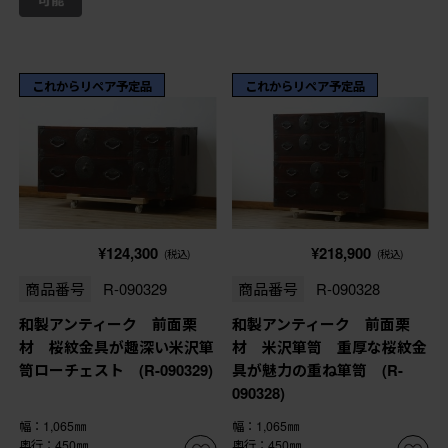
これからリペア予定品
これからリペア予定品
¥124,300
¥218,900
(税込)
(税込)
商品番号
R-090329
商品番号
R-090328
和製アンティーク 前面栗
和製アンティーク 前面栗
材 桜紋金具が趣深い米沢箪
材 米沢箪笥 重厚な桜紋金
笥ローチェスト (R-090329)
具が魅力の重ね箪笥 (R-
090328)
幅：1,065㎜
幅：1,065㎜
奥行：450㎜
奥行：450㎜