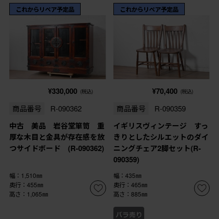
これからリペア予定品
これからリペア予定品
¥330,000
¥70,400
(税込)
(税込)
商品番号
R-090362
商品番号
R-090359
中古 美品 岩谷堂箪笥 重
イギリスヴィンテージ すっ
厚な木目と金具が存在感を放
きりとしたシルエットのダイ
つサイドボード (R-090362)
ニングチェア2脚セット(R-
090359)
幅：1,510㎜
幅：435㎜
奥行：455㎜
奥行：465㎜
高さ：1,065㎜
高さ：885㎜