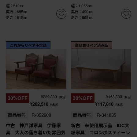
幅：510㎜
幅：1,055㎜
奥行：695㎜
奥行：490㎜
高さ：815㎜
高さ：865㎜
これからリペア予定品
高品質リペア済み品
¥289,300
¥168,300
30%OFF
30%OFF
(税込)
(税込)
¥202,510
¥117,810
(税込)
(税込)
商品番号
R-052608
商品番号
R-041835
中古 神戸洋家具 伊藤家
新古 未使用展示品 IDC大
具 大人の落ち着いた雰囲気
塚家具 コロンボスティーレ