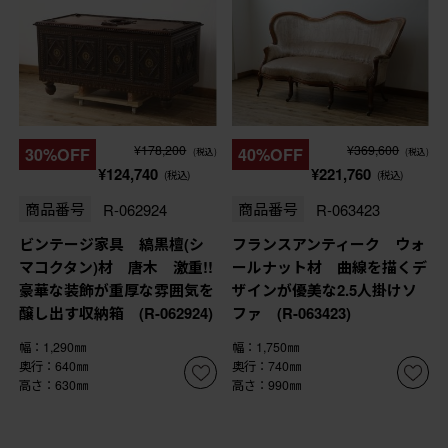
¥178,200
¥369,600
30%OFF
40%OFF
(税込)
(税込)
¥124,740
¥221,760
(税込)
(税込)
商品番号
R-062924
商品番号
R-063423
ビンテージ家具 縞黒檀(シ
フランスアンティーク ウォ
マコクタン)材 唐木 激重!!
ールナット材 曲線を描くデ
豪華な装飾が重厚な雰囲気を
ザインが優美な2.5人掛けソ
醸し出す収納箱 (R-062924)
ファ (R-063423)
幅：1,290㎜
幅：1,750㎜
奥行：640㎜
奥行：740㎜
高さ：630㎜
高さ：990㎜