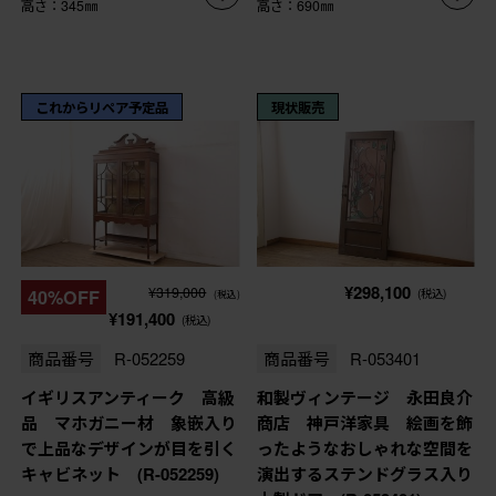
高さ：345㎜
高さ：690㎜
これからリペア予定品
現状販売
¥298,100
¥319,000
40%OFF
(税込)
(税込)
¥191,400
(税込)
商品番号
R-052259
商品番号
R-053401
イギリスアンティーク 高級
和製ヴィンテージ 永田良介
品 マホガニー材 象嵌入り
商店 神戸洋家具 絵画を飾
で上品なデザインが目を引く
ったようなおしゃれな空間を
キャビネット (R-052259)
演出するステンドグラス入り