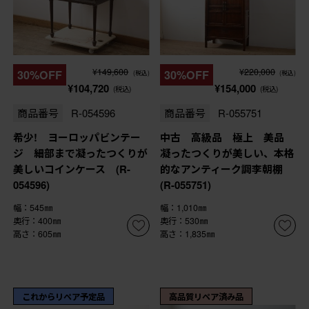
¥149,600
¥220,000
30%OFF
30%OFF
(税込)
(税込)
¥104,720
¥154,000
(税込)
(税込)
商品番号
R-054596
商品番号
R-055751
希少! ヨーロッパビンテー
中古 高級品 極上 美品
ジ 細部まで凝ったつくりが
凝ったつくりが美しい、本格
美しいコインケース (R-
的なアンティーク調李朝棚
054596)
(R-055751)
幅：545㎜
幅：1,010㎜
奥行：400㎜
奥行：530㎜
高さ：605㎜
高さ：1,835㎜
これからリペア予定品
高品質リペア済み品