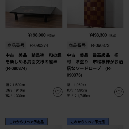
¥198,000
¥498,300
(税込)
(税込)
商品番号
R-090374
商品番号
R-090373
中古 美品 輪島塗 和の趣
中古 美品 最高級品 桐
を楽しめる扇面文様の座卓
材 漆塗り 市松模様がお洒
(R-090374)
落なワードローブ (R-
090373)
幅：1,520㎜
幅：1,060㎜
奥行：910㎜
奥行：590㎜
高さ：330㎜
高さ：1,745㎜
これからリペア予定品
これからリペア予定品