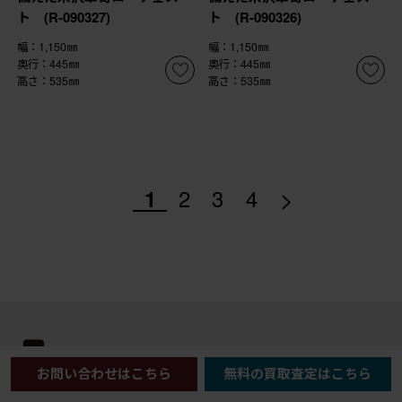
ト (R-090327)
ト (R-090326)
幅：1,150㎜
幅：1,150㎜
奥行：445㎜
奥行：445㎜
高さ：535㎜
高さ：535㎜
>
1
2
3
4
商品を探す
お問い合わせはこちら
無料の買取査定はこちら