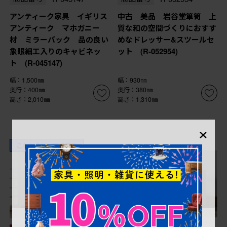
アンティーク家具 イギリス
中古 美品 岩谷堂箪笥 上
アンティーク マホガニー
質な和の空間づくりにおすす
材 ミラーバック 品の良い
めなドレッサー&スツールセ
象眼細工入りのキャビネッ
ット (R-052954)
ト (R-045147)
幅：1,500㎜
幅：930㎜
奥行：400㎜
奥行：380㎜
高さ：2,010㎜
高さ：1,310㎜
×
これからリペア予定品