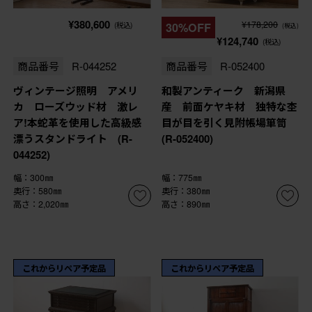
¥380,600
¥178,200
(税込)
30%OFF
(税込)
¥124,740
(税込)
商品番号
R-044252
商品番号
R-052400
ヴィンテージ照明 アメリ
和製アンティーク 新潟県
カ ローズウッド材 激レ
産 前面ケヤキ材 独特な杢
ア!本蛇革を使用した高級感
目が目を引く見附帳場箪笥
漂うスタンドライト (R-
(R-052400)
044252)
幅：300㎜
幅：775㎜
奥行：580㎜
奥行：380㎜
高さ：2,020㎜
高さ：890㎜
これからリペア予定品
これからリペア予定品