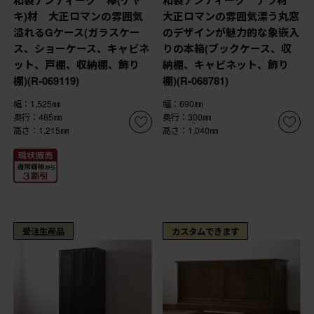
キ)材 大正ロマンの雰囲気
大正ロマンの雰囲気漂う丸窓
溢れるGケース(ガラスケー
のデザインが魅力的な象嵌入
ス、ショーケース、キャビネ
りの本箱(ブックケース、収
ット、戸棚、収納棚、飾り
納棚、キャビネット、飾り
棚)(R-069119)
棚)(R-068781)
幅：1,525㎜
幅：690㎜
奥行：465㎜
奥行：300㎜
高さ：1,215㎜
高さ：1,040㎜
受注生産品
カスタムできます