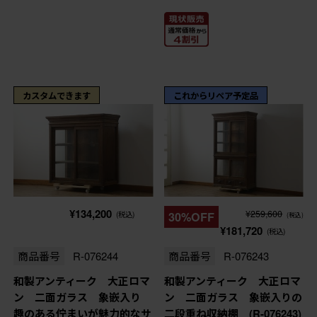
カスタムできます
これからリペア予定品
¥134,200
¥259,600
(税込)
30%OFF
(税込)
¥181,720
(税込)
商品番号
R-076244
商品番号
R-076243
和製アンティーク 大正ロマ
和製アンティーク 大正ロマ
ン 二面ガラス 象嵌入り
ン 二面ガラス 象嵌入りの
趣のある佇まいが魅力的なサ
二段重ね収納棚 (R-076243)