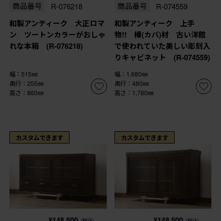
商品番号
R-076218
商品番号
R-074559
和製アンティーク 大正ロマ
和製アンティーク 上手
ン ツートンカラーがおしゃ
物!! 樺(カバ)材 古い洋館
れな本箱 (R-076218)
で使われていた美しい彫刻入
りキャビネット (R-074559)
幅：515㎜
幅：1,680㎜
奥行：255㎜
奥行：480㎜
高さ：860㎜
高さ：1,780㎜
カスタムできます
カスタムできます
¥148,500
¥148,500
(税込)
(税込)