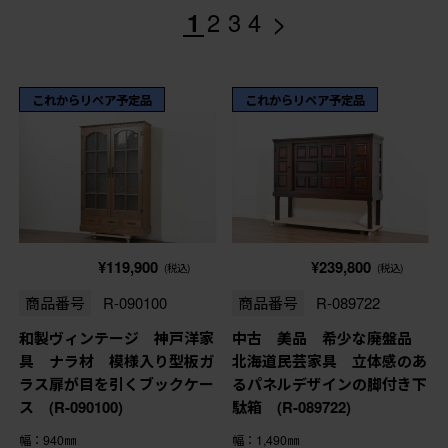
>
1
2
3
4
これからリペア予定品
これからリペア予定品
¥119,900
¥239,800
(税込)
(税込)
商品番号
R-090100
商品番号
R-089722
和製ヴィンテージ 神戸洋家
中古 美品 希少な廃盤品
具 ナラ材 模様入り型板ガ
北海道民芸家具 立体感のあ
ラス扉が目を引くブックケー
るパネルデザインの脚付き下
ス (R-090100)
駄箱 (R-089722)
幅：940㎜
幅：1,490㎜