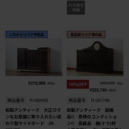
これからリペア予定品
高品質リペア済み品
¥218,900
¥358,600
(税込)
10%OFF
(税込)
¥322,740
(税込)
商品番号
R-082455
商品番号
R-081748
和製アンティーク 大正ロマ
和製アンティーク 超美
ンなお部屋に取り入れたい変
品!! 奇跡のコンディショ
わり型サイドボード (R-
ン!! 高級品 楢(ナラ)材