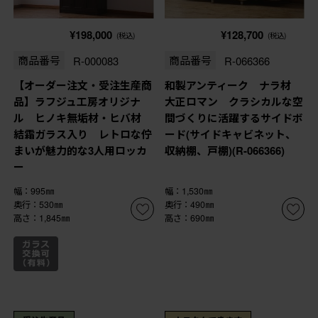
¥198,000
¥128,700
(税込)
(税込)
商品番号
R-000083
商品番号
R-066366
【オーダー注文・受注生産商
和製アンティーク ナラ材
品】ラフジュ工房オリジナ
大正ロマン クラシカルな空
ル ヒノキ無垢材・ヒバ材
間づくりに活躍するサイドボ
結霜ガラス入り レトロな佇
ード(サイドキャビネット、
まいが魅力的な3人用ロッカ
収納棚、戸棚)(R-066366)
ー
幅：995㎜
幅：1,530㎜
奥行：530㎜
奥行：490㎜
高さ：1,845㎜
高さ：690㎜