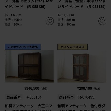
ン 薄型で取り入れやすいサ
ン 薄型で壁面に収まりやす
イドボード (R-088136)
いサイドボード (R-088135)
幅：1,635㎜
幅：1,635㎜
奥行：305㎜
奥行：305㎜
高さ：860㎜
高さ：800㎜
これからリペア予定品
カスタムできます
¥346,500
¥298,100
(税込)
(税込)
商品番号
R-088134
商品番号
R-070495
和製アンティーク 大正ロマ
和製アンティーク 色付きダ