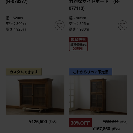
(R-078277)
力的なサイドボード (R-
077113)
幅：520㎜
幅：905㎜
奥行：300㎜
奥行：325㎜
高さ：925㎜
高さ：980㎜
カスタムできます
これからリペア予定品
¥126,500
¥239,800
(税込)
30%OFF
(税込)
¥167,860
(税込)