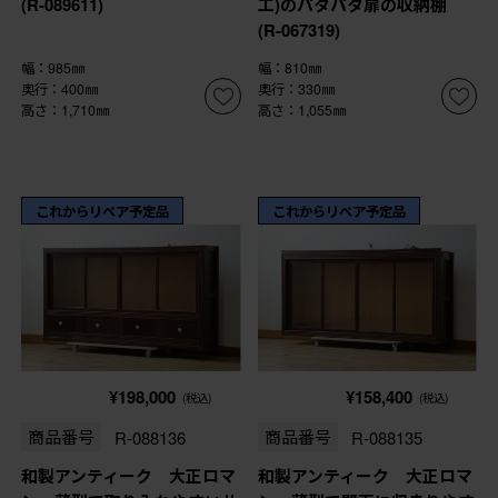
(R-089611)
工)のパタパタ扉の収納棚
(R-067319)
幅：985㎜
幅：810㎜
奥行：400㎜
奥行：330㎜
高さ：1,710㎜
高さ：1,055㎜
これからリペア予定品
これからリペア予定品
¥198,000
¥158,400
(税込)
(税込)
商品番号
R-088136
商品番号
R-088135
和製アンティーク 大正ロマ
和製アンティーク 大正ロマ