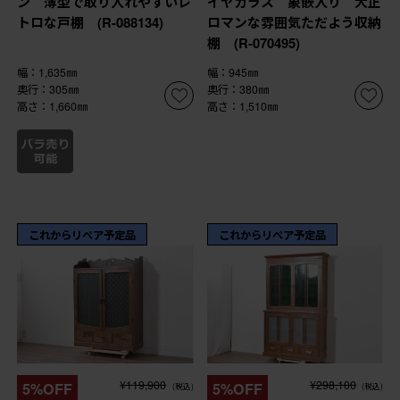
ン 薄型で取り入れやすいレ
イヤガラス 象嵌入り 大正
トロな戸棚 (R-088134)
ロマンな雰囲気ただよう収納
棚 (R-070495)
幅：1,635㎜
幅：945㎜
奥行：305㎜
奥行：380㎜
高さ：1,660㎜
高さ：1,510㎜
これからリペア予定品
これからリペア予定品
¥119,900
¥298,100
5%OFF
5%OFF
(税込)
(税込)