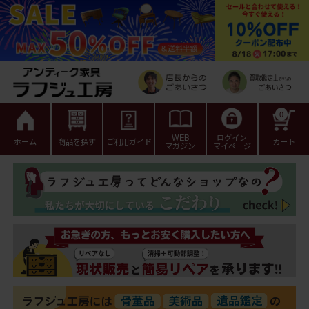
0
WEB
ログイン
ホーム
商品を探す
ご利用ガイド
カート
マガジン
マイページ