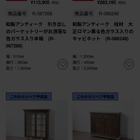
¥113,905
¥283,195
(税込)
(税込)
商品番号
R-087268
商品番号
R-086248
和製アンティーク 引き出し
和製アンティーク 栓材 大
のパーケットリーがお洒落な
正ロマン薫る色ガラス入りの
色ガラス入り本箱 (R-
キャビネット (R-086248)
087268)
幅：910㎜
幅：1,300㎜
奥行：380㎜
奥行：450㎜
高さ：1,260㎜
高さ：2,060㎜
これからリペア予定品
これからリペア予定品