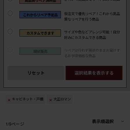
高品質リペア済み品
仮注文で優先リペア！これから高品
これからリペア予定品
質なリペアを行う商品
サイズや色などアレンジ可能！自分
カスタムできます
好みにカスタムできる商品
リペアは行わず現状のままお届けす
現状販売
るお手頃価格な商品
リセット
選択結果を表示する
キャビネット・戸棚
大正ロマン
表示順選択
1/9ページ