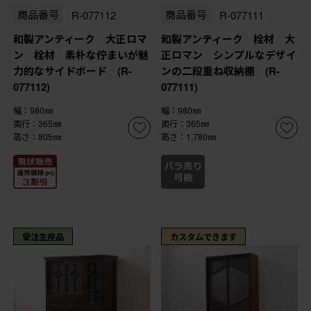
商品番号
R-077112
商品番号
R-077111
和製アンティーク 大正ロマ
和製アンティーク 栓材 大
ン 栓材 素朴な佇まいが魅
正ロマン シンプルなデザイ
力的なサイドボード (R-
ンの二段重ね収納棚 (R-
077112)
077111)
幅：980㎜
幅：980㎜
奥行：365㎜
奥行：365㎜
高さ：805㎜
高さ：1,780㎜
受注生産品
カスタムできます