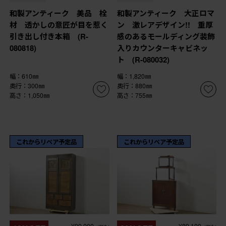
和製アンティーク 美品 栓
和製アンティーク 大正ロマ
材 透かしの意匠が目を惹く
ン 激レアデザイン!! 重厚
引き出し付き本箱 (R-
感のあるモールディング装飾
080818)
入りカウンターキャビネッ
ト (R-080032)
幅：610㎜
幅：1,820㎜
奥行：300㎜
奥行：880㎜
高さ：1,050㎜
高さ：755㎜
これからリペア予定品
これからリペア予定品
¥99,000
¥89,100