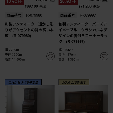
10%OFF
20%OFF
(税込)
(税込)
¥89,100
¥71,280
(税込)
(税込)
商品番号
R-079980
商品番号
R-079997
和製アンティーク 透かし彫
和製アンティーク バーズア
りがアクセントの背の高い本
イメープル クラシカルなデ
箱 (R-079980)
ザインの脚付きコーナーラッ
ク (R-079997)
幅：780㎜
幅：705㎜
奥行：300㎜
奥行：370㎜
高さ：1,500㎜
高さ：1,395㎜
これからリペア予定品
カスタムできます