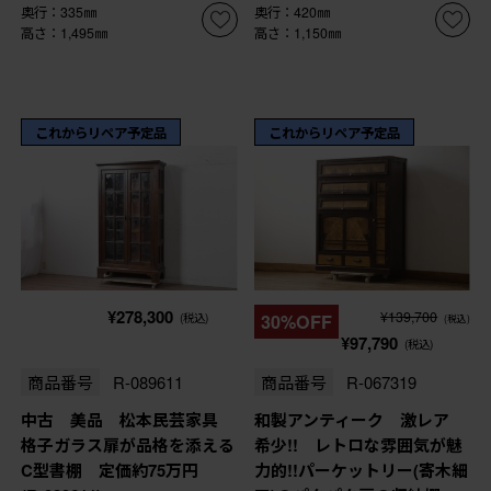
奥行：335㎜
奥行：420㎜
高さ：1,495㎜
高さ：1,150㎜
これからリペア予定品
これからリペア予定品
¥278,300
¥139,700
(税込)
30%OFF
(税込)
¥97,790
(税込)
商品番号
R-089611
商品番号
R-067319
中古 美品 松本民芸家具
和製アンティーク 激レア
格子ガラス扉が品格を添える
希少!! レトロな雰囲気が魅
C型書棚 定価約75万円
力的!!パーケットリー(寄木細