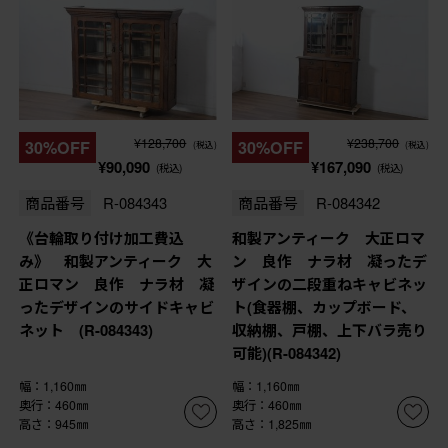
¥128,700
¥238,700
30%OFF
30%OFF
(税込)
(税込)
¥90,090
¥167,090
(税込)
(税込)
商品番号
R-084343
商品番号
R-084342
《台輪取り付け加工費込
和製アンティーク 大正ロマ
み》 和製アンティーク 大
ン 良作 ナラ材 凝ったデ
正ロマン 良作 ナラ材 凝
ザインの二段重ねキャビネッ
ったデザインのサイドキャビ
ト(食器棚、カップボード、
ネット (R-084343)
収納棚、戸棚、上下バラ売り
可能)(R-084342)
幅：1,160㎜
幅：1,160㎜
奥行：460㎜
奥行：460㎜
高さ：945㎜
高さ：1,825㎜