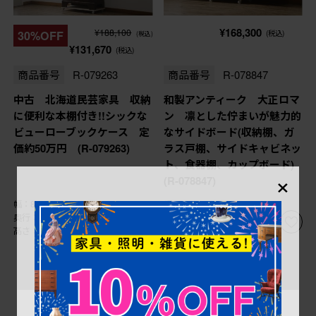
¥168,300
¥188,100
30%OFF
(税込)
(税込)
¥131,670
(税込)
商品番号
R-079263
商品番号
R-078847
中古 北海道民芸家具 収納
和製アンティーク 大正ロマ
に便利な本棚付き!!シックな
ン 凛とした佇まいが魅力的
ビューローブックケース 定
なサイドボード(収納棚、ガ
価約50万円 (R-079263)
ラス戸棚、サイドキャビネッ
ト、食器棚、カップボード)
×
(R-078847)
幅：880㎜
幅：1,685㎜
奥行：450㎜
奥行：355㎜
高さ：1,750㎜
高さ：845㎜