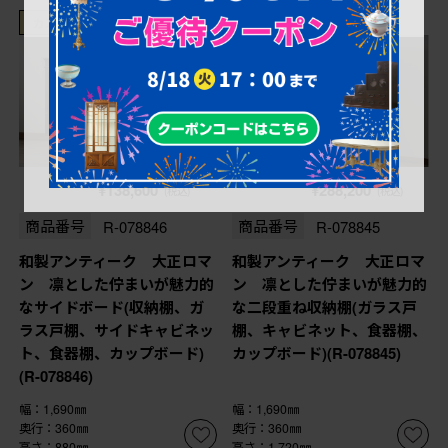
カスタムできます
カスタムできます
¥138,600
¥288,200
(税込)
(税込)
商品番号
R-078846
商品番号
R-078845
和製アンティーク 大正ロマ
和製アンティーク 大正ロマ
ン 凛とした佇まいが魅力的
ン 凛とした佇まいが魅力的
なサイドボード(収納棚、ガ
な二段重ね収納棚(ガラス戸
ラス戸棚、サイドキャビネッ
棚、キャビネット、食器棚、
ト、食器棚、カップボード)
カップボード)(R-078845)
(R-078846)
幅：1,690㎜
幅：1,690㎜
奥行：360㎜
奥行：360㎜
高さ：880㎜
高さ：1,720㎜