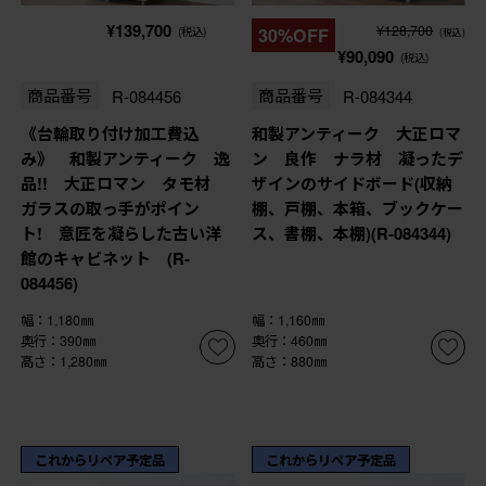
¥139,700
¥128,700
(税込)
30%OFF
(税込)
¥90,090
(税込)
商品番号
R-084456
商品番号
R-084344
《台輪取り付け加工費込
和製アンティーク 大正ロマ
み》 和製アンティーク 逸
ン 良作 ナラ材 凝ったデ
品!! 大正ロマン タモ材
ザインのサイドボード(収納
ガラスの取っ手がポイン
棚、戸棚、本箱、ブックケー
ト! 意匠を凝らした古い洋
ス、書棚、本棚)(R-084344)
館のキャビネット (R-
084456)
幅：1,180㎜
幅：1,160㎜
奥行：390㎜
奥行：460㎜
高さ：1,280㎜
高さ：880㎜
これからリペア予定品
これからリペア予定品