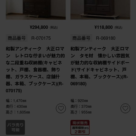
¥294,800
¥118,800
(税込)
(税込)
商品番号
R-070175
商品番号
R-069180
和製アンティーク 大正ロマ
和製アンティーク 大正ロマ
ン レトロな佇まいが魅力的
ン タモ材 懐かしい雰囲気
な二段重ね収納棚(キャビネ
が魅力的な収納棚サイドボー
ット、戸棚、食器棚、飾り
ド(サイドキャビネット、戸
棚、ガラスケース、店舗什
棚、本箱、ブックケース)(R-
器、本箱、ブックケース)(R-
069180)
070175)
幅：1,470㎜
幅：920㎜
奥行：430㎜
奥行：370㎜
高さ：1,605㎜
高さ：955㎜