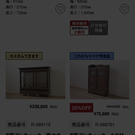
幅：910㎜
幅：920㎜
奥行：270㎜
奥行：370㎜
高さ：725㎜
高さ：1,690㎜
カスタムできます
これからリペア予定品
¥338,800
¥94,600
(税込)
20%OFF
(税込)
¥75,680
(税込)
商品番号
R-069119
商品番号
R-068781
和製アンティーク 欅(ケヤ
和製アンティーク ナラ材