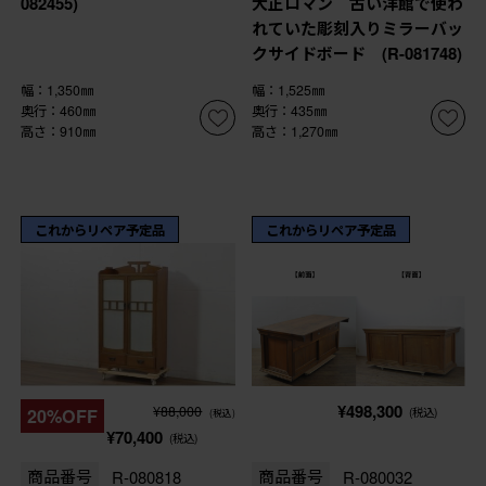
082455)
大正ロマン 古い洋館で使わ
れていた彫刻入りミラーバッ
クサイドボード (R-081748)
幅：1,350㎜
幅：1,525㎜
奥行：460㎜
奥行：435㎜
高さ：910㎜
高さ：1,270㎜
これからリペア予定品
これからリペア予定品
¥498,300
¥88,000
20%OFF
(税込)
(税込)
¥70,400
(税込)
商品番号
R-080818
商品番号
R-080032