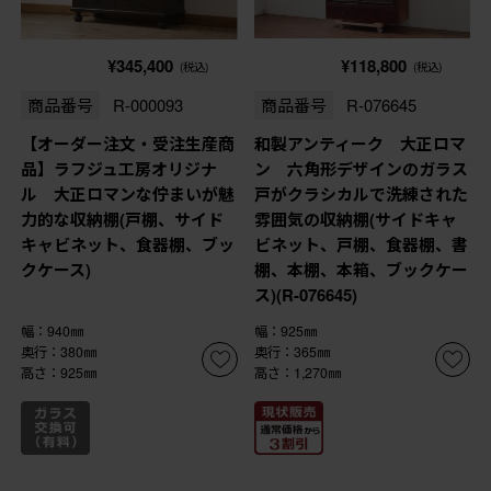
¥345,400
¥118,800
(税込)
(税込)
商品番号
R-000093
商品番号
R-076645
【オーダー注文・受注生産商
和製アンティーク 大正ロマ
品】ラフジュ工房オリジナ
ン 六角形デザインのガラス
ル 大正ロマンな佇まいが魅
戸がクラシカルで洗練された
力的な収納棚(戸棚、サイド
雰囲気の収納棚(サイドキャ
キャビネット、食器棚、ブッ
ビネット、戸棚、食器棚、書
クケース)
棚、本棚、本箱、ブックケー
ス)(R-076645)
幅：940㎜
幅：925㎜
奥行：380㎜
奥行：365㎜
高さ：925㎜
高さ：1,270㎜