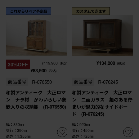
これからリペア予定品
カスタムできます
¥134,200
¥119,900
30%OFF
(税込)
(税込)
¥83,930
(税込)
商品番号
R-076550
商品番号
R-076245
和製アンティーク 大正ロマ
和製アンティーク 大正ロマ
ン ナラ材 かわいらしい象
ン 二面ガラス 趣のある佇
嵌入りの収納棚 (R-076550)
まいが魅力的なサイドボー
ド (R-076245)
幅：830㎜
幅：920㎜
奥行：390㎜
奥行：450㎜
高さ：1,355㎜
高さ：725㎜