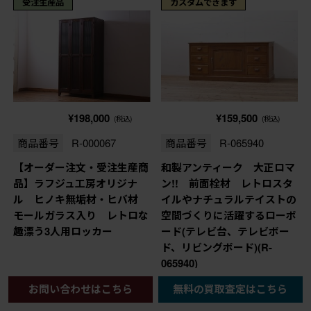
受注生産品
カスタムできます
¥198,000
¥159,500
(税込)
(税込)
商品番号
R-000067
商品番号
R-065940
【オーダー注文・受注生産商
和製アンティーク 大正ロマ
品】ラフジュ工房オリジナ
ン!! 前面栓材 レトロスタ
ル ヒノキ無垢材・ヒバ材
イルやナチュラルテイストの
モールガラス入り レトロな
空間づくりに活躍するローボ
趣漂う3人用ロッカー
ード(テレビ台、テレビボー
ド、リビングボード)(R-
065940)
幅：995㎜
幅：1,270㎜
お問い合わせはこちら
無料の買取査定はこちら
奥行：530㎜
奥行：460㎜