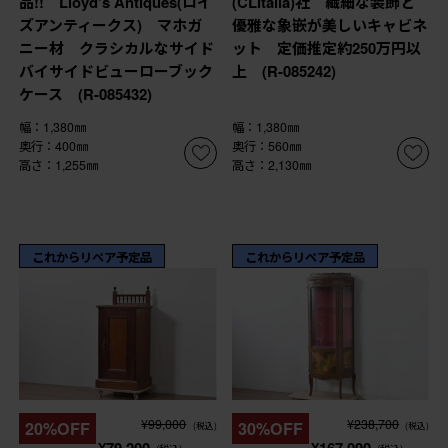
品!! Lloyd’s Antiques(ロイ
(CLItalia)社 繊細な装飾と
ズアンティークス) マホガ
優雅な象嵌が美しいキャビネ
ニー材 クラシカルなサイド
ット 定価推定約250万円以
バイサイドビューローブック
上 (R-085242)
ケース (R-085432)
幅：1,380㎜
幅：1,380㎜
奥行：400㎜
奥行：560㎜
高さ：1,255㎜
高さ：2,130㎜
これからリペア予定品
これからリペア予定品
¥99,000
¥238,700
20%OFF
30%OFF
(税込)
(税込)
¥79,200
¥167,090