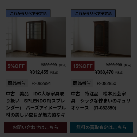
これからリペア予定品
これからリペア予定品
¥328,900
¥398,200
5%OFF
15%OFF
(税込)
(税込)
¥312,455
¥338,470
(税込)
(税込)
商品番号
R-082991
商品番号
R-082850
中古 美品 IDC大塚家具取
中古 特注品 松本民芸家
り扱い SPLENDOR(スプレ
具 シックな佇まいのキュリ
ンダー) バーズアイメープル
オケース (R-082850)
材の美しい杢目が魅力的なキ
ュリオケース 定価約79万
お問い合わせはこちら
無料の買取査定はこちら
円 (R-082991)