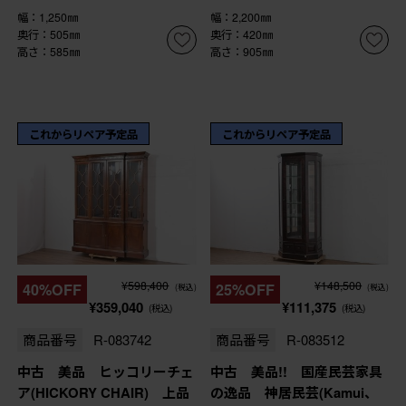
幅：1,250㎜
幅：2,200㎜
奥行：505㎜
奥行：420㎜
高さ：585㎜
高さ：905㎜
これからリペア予定品
これからリペア予定品
¥598,400
¥148,500
40%OFF
25%OFF
(税込)
(税込)
¥359,040
¥111,375
(税込)
(税込)
商品番号
R-083742
商品番号
R-083512
中古 美品 ヒッコリーチェ
中古 美品!! 国産民芸家具
ア(HICKORY CHAIR) 上品
の逸品 神居民芸(Kamui、