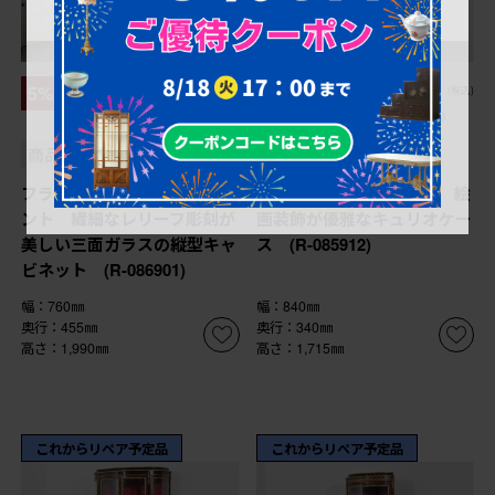
¥349,800
¥198,000
5%OFF
10%OFF
(税込)
(税込)
¥332,310
¥178,200
(税込)
(税込)
商品番号
R-086901
商品番号
R-085912
フランスアンティーク ペイ
中古 美品 スペイン製 絵
ント 繊細なレリーフ彫刻が
画装飾が優雅なキュリオケー
美しい三面ガラスの縦型キャ
ス (R-085912)
ビネット (R-086901)
幅：760㎜
幅：840㎜
奥行：455㎜
奥行：340㎜
高さ：1,990㎜
高さ：1,715㎜
これからリペア予定品
これからリペア予定品