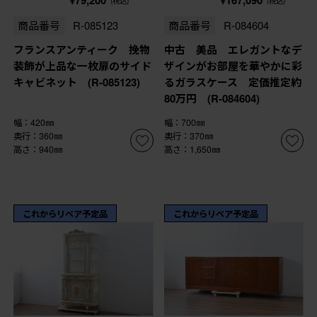
(税込)
(税込)
商品番号
R-085123
商品番号
R-084604
フランスアンティーク 挽物
中古 美品 エレガントなデ
装飾が上品な一枚扉のサイド
ザインがお部屋を華やかに彩
キャビネット (R-085123)
るガラスケース 定価推定約
80万円 (R-084604)
幅：420㎜
幅：700㎜
奥行：360㎜
奥行：370㎜
高さ：940㎜
高さ：1,650㎜
これからリペア予定品
これからリペア予定品