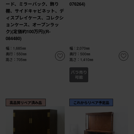
ード、ミラーバック、飾り
076264)
棚、サイドキャビネット、デ
ィスプレイケース、コレクシ
ョンケース、オープンラッ
ク)(定価約100万円)(R-
084480)
幅：1,685㎜
幅：2,070㎜
奥行：550㎜
奥行：500㎜
高さ：705㎜
高さ：1,410㎜
高品質リペア済み品
これからリペア予定品