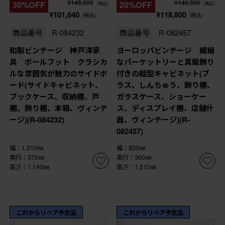
¥145,200
¥148,500
30%OFF
20%OFF
(税込)
(税込)
¥101,640
¥118,800
(税込)
(税込)
商品番号
R-084232
商品番号
R-082457
和製ビンテージ 神戸洋家
ヨーロッパビンテージ 繊細
具 ボールフット クラシカ
なパーケットリーと真鍮飾り
ルな雰囲気が魅力のサイドボ
付きの縦型キャビネット(ブ
ード(サイドキャビネット、
ラス、しんちゅう、飾り棚、
ブックケース、収納棚、戸
ガラスケース、ショーケー
棚、飾り棚、本箱、ヴィンテ
ス、ディスプレイ棚、店舗什
ージ)(R-084232)
器、ヴィンテージ)(R-
082457)
幅：1,210㎜
幅：820㎜
奥行：375㎜
奥行：360㎜
高さ：1,140㎜
高さ：1,510㎜
これからリペア予定品
これからリペア予定品