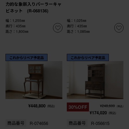
力的な象嵌入りパーラーキャ
ビネット (R-068136)
幅：1,255㎜
幅：1,025㎜
奥行：435㎜
奥行：435㎜
高さ：1,800㎜
高さ：1,085㎜
これからリペア予定品
これからリペア予定品
¥448,800
¥248,600
(税込)
30%OFF
(税込)
¥174,020
(税込)
商品番号
R-074656
商品番号
R-056615