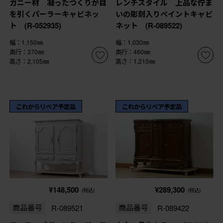
ガニー材 凝ったつくりが目
レンチスタイル 上品な佇ま
を引くパーラーキャビネッ
いの彫刻入りペイントキャビ
ト (R-052935)
ネット (R-089522)
幅：1,150㎜
幅：1,030㎜
奥行：370㎜
奥行：460㎜
高さ：2,105㎜
高さ：1,215㎜
これからリペア予定品
これからリペア予定品
¥148,500
¥289,300
(税込)
(税込)
商品番号
R-089521
商品番号
R-089422