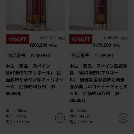
¥298,100
¥189,200
10%OFF
10%OFF
(税込)
(税込)
¥268,290
¥170,280
(税込)
(税込)
商品番号
R-085869
商品番号
R-085851
中古 美品 スペイン
中古 美品 スペイン高級家
MARINER(マリネール) 絵
具 MARINER(マリネー
画装飾が華やかなキュリオケ
ル) 優雅な金彩装飾と風景
ース 定価約80万円 (R-
画が美しいコーナーキャビネ
085869)
ット 定価約45万円 (R-
085851)
幅：1,100㎜
幅：650㎜
奥行：410㎜
奥行：445㎜
高さ：1,660㎜
高さ：1,520㎜