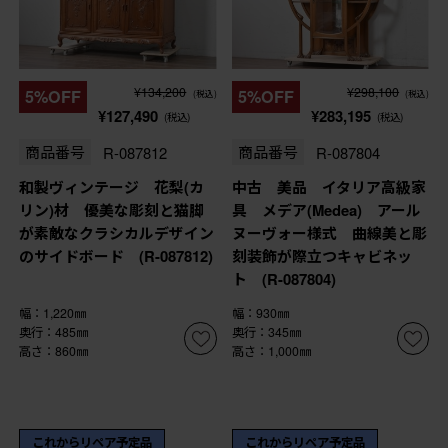
¥134,200
¥298,100
5%OFF
5%OFF
(税込)
(税込)
¥127,490
¥283,195
(税込)
(税込)
商品番号
R-087812
商品番号
R-087804
和製ヴィンテージ 花梨(カ
中古 美品 イタリア高級家
リン)材 優美な彫刻と猫脚
具 メデア(Medea) アール
が素敵なクラシカルデザイン
ヌーヴォー様式 曲線美と彫
のサイドボード (R-087812)
刻装飾が際立つキャビネッ
ト (R-087804)
幅：1,220㎜
幅：930㎜
奥行：485㎜
奥行：345㎜
高さ：860㎜
高さ：1,000㎜
これからリペア予定品
これからリペア予定品