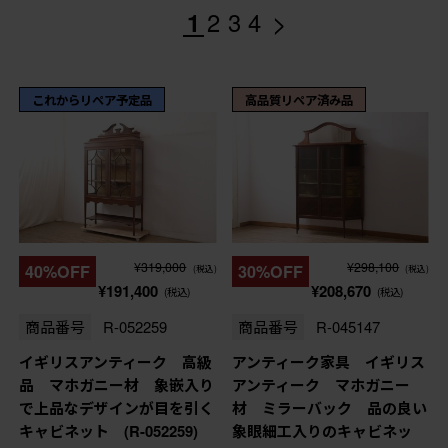
>
1
2
3
4
これからリペア予定品
高品質リペア済み品
¥319,000
¥298,100
40%OFF
30%OFF
(税込)
(税込)
¥191,400
¥208,670
(税込)
(税込)
商品番号
R-052259
商品番号
R-045147
イギリスアンティーク 高級
アンティーク家具 イギリス
品 マホガニー材 象嵌入り
アンティーク マホガニー
で上品なデザインが目を引く
材 ミラーバック 品の良い
キャビネット (R-052259)
象眼細工入りのキャビネッ