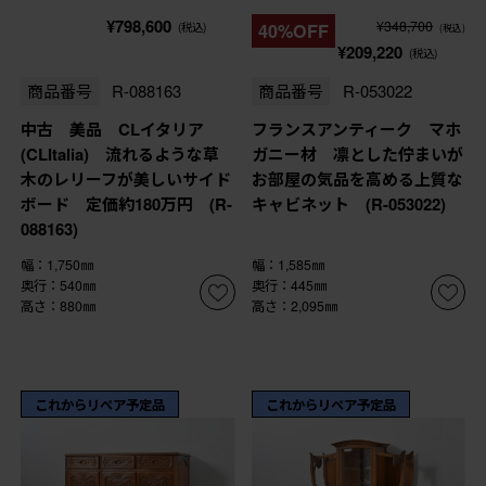
¥798,600
¥348,700
(税込)
40%OFF
(税込)
¥209,220
(税込)
商品番号
R-088163
商品番号
R-053022
中古 美品 CLイタリア
フランスアンティーク マホ
(CLItalia) 流れるような草
ガニー材 凛とした佇まいが
木のレリーフが美しいサイド
お部屋の気品を高める上質な
ボード 定価約180万円 (R-
キャビネット (R-053022)
088163)
幅：1,750㎜
幅：1,585㎜
奥行：540㎜
奥行：445㎜
高さ：880㎜
高さ：2,095㎜
これからリペア予定品
これからリペア予定品