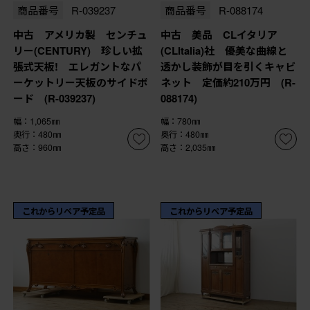
商品番号
R-039237
商品番号
R-088174
中古 アメリカ製 センチュ
中古 美品 CLイタリア
リー(CENTURY) 珍しい拡
(CLItalia)社 優美な曲線と
張式天板! エレガントなパ
透かし装飾が目を引くキャビ
ーケットリー天板のサイドボ
ネット 定価約210万円 (R-
ード (R-039237)
088174)
幅：1,065㎜
幅：780㎜
奥行：480㎜
奥行：480㎜
高さ：960㎜
高さ：2,035㎜
これからリペア予定品
これからリペア予定品