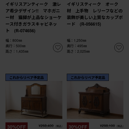
イギリスアンティーク 激レ
イギリスティーク オーク
ア希少デザイン!! マホガニ
材 上手物 レリーフなどの
ー材 猫脚が上品なショーケ
装飾が美しい上質なカップボ
ース付きガラスキャビネッ
ード (R-056615)
ト (R-074656)
幅：800㎜
幅：1,250㎜
奥行：500㎜
奥行：495㎜
高さ：1,435㎜
高さ：2,025㎜
これからリペア予定品
これからリペア予定品
¥268,400
¥298,100
30%OFF
30%OFF
(税込)
(税込)