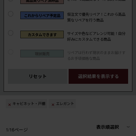
高品質リペア済み品
仮注文で優先リペア！これから高品
これからリペア予定品
質なリペアを行う商品
サイズや色などアレンジ可能！自分
カスタムできます
好みにカスタムできる商品
リペアは行わず現状のままお届けす
現状販売
るお手頃価格な商品
リセット
選択結果を表示する
キャビネット・戸棚
エレガント
表示順選択
1/16ページ