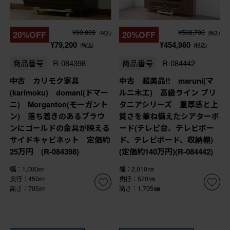
¥99,000
¥568,700
20%OFF
20%OFF
(税込)
(税込)
¥79,200
¥454,960
(税込)
(税込)
商品番号
R-084398
商品番号
R-084442
中古 カリモク家具
中古 超美品!! maruni(マ
(karimoku) domani(ドマー
ルニ木工) 高級ライン ブリ
ニ) Morganton(モーガント
タニアシリーズ 重厚感と上
ン) 落ち着きのあるブラウ
質さを兼ね備えたシアターボ
ンにゴールドの金具が映える
ード(テレビ台、テレビボー
サイドキャビネット 定価約
ド、テレビボード、収納棚)
25万円 (R-084398)
(定価約140万円)(R-084442)
幅：1,000㎜
幅：2,010㎜
奥行：450㎜
奥行：520㎜
高さ：705㎜
高さ：1,705㎜