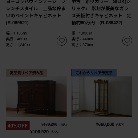
ヨーロッパヴィンテージ フ
中古 希少カラー SILIK(シ
レンチスタイル 上品な佇ま
リック) 彫刻が優美なガラ
いのペイントキャビネット
ス天板付きキャビネット 定
(R-089521)
価約80万円 (R-089422)
幅：1,165㎜
幅：1,030㎜
奥行：460㎜
奥行：440㎜
高さ：1,240㎜
高さ：870㎜
高品質リペア済み品
これからリペア予定品
¥660,000
¥178,200
40%OFF
(税込)
(税込)
¥106,920
(税込)