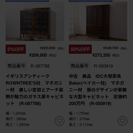
¥220,000
¥546,700
5%OFF
50%OFF
(税込)
(税込)
¥209,000
¥273,350
(税込)
(税込)
商品番号
R-087788
商品番号
R-050919
イギリスアンティーク
中古 美品 IDC大塚家具
ROWNTREE'S社 マホガニ
Baker(ベイカー社) マホガ
ー材 美しい杢目とアーチ装
ニー材 扉のデザインが素敵
飾が魅力のガラス扉キャビネ
な大型キャビネット 定価約
ット (R-087788)
200万円 (R-050919)
幅：1,240㎜
幅：1,750㎜
奥行：380㎜
奥行：370㎜
高さ：1,260㎜
高さ：2,110㎜