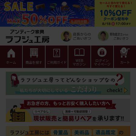
0
WEB
ログイン
ホーム
商品を探す
ご利用ガイド
カート
マガジン
マイページ