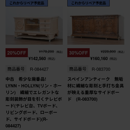
これからリペア予定品
これからリペア予定品
¥178,200
¥228,800
20%OFF
30%OFF
(税込)
(税込)
¥142,560
¥160,160
(税込)
(税込)
商品番号
R-084427
商品番号
R-083700
中古 希少な廃番品!
スペインアンティーク 無垢
LYNN・HOLLYN(リン・ホー
材に繊細な彫刻と手打ち金具
リン) 繊細でエレガントな
が映える重厚なサイドボー
彫刻装飾が目を引くテレビボ
ド (R-083700)
ード(テレビ台、TVボード、
リビングボード、ローボー
ド、サイドボード)(R-
084427)