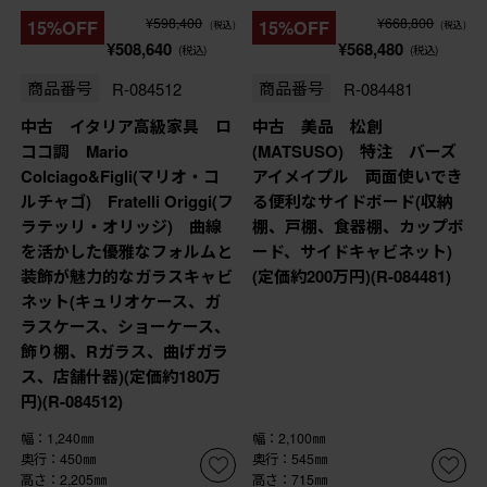
¥598,400
¥668,800
15%OFF
15%OFF
(税込)
(税込)
¥508,640
¥568,480
(税込)
(税込)
商品番号
R-084512
商品番号
R-084481
中古 イタリア高級家具 ロ
中古 美品 松創
ココ調 Mario
(MATSUSO) 特注 バーズ
Colciago&Figli(マリオ・コ
アイメイプル 両面使いでき
ルチャゴ) Fratelli Origgi(フ
る便利なサイドボード(収納
ラテッリ・オリッジ) 曲線
棚、戸棚、食器棚、カップボ
を活かした優雅なフォルムと
ード、サイドキャビネット)
装飾が魅力的なガラスキャビ
(定価約200万円)(R-084481)
ネット(キュリオケース、ガ
ラスケース、ショーケース、
飾り棚、Rガラス、曲げガラ
ス、店舗什器)(定価約180万
円)(R-084512)
幅：1,240㎜
幅：2,100㎜
奥行：450㎜
奥行：545㎜
高さ：2,205㎜
高さ：715㎜