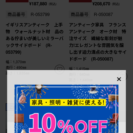
¥187,880
¥208,670
(税込)
(税込)
商品番号
R-053799
商品番号
R-050087
イギリスアンティーク 上手
アンティーク家具 フランス
物 ウォールナット材 品の
アンティーク オーク材 特
ある佇まいが美しいミラーバ
注サイズ 繊細な彫刻が魅
ックサイドボード (R-
力!エレガントな雰囲気を醸
053799)
し出す迫力満点の大きなサイ
ドボード (R-050087)
幅：1,370㎜
奥行：490㎜
幅：1,415㎜
×
高さ：1,635㎜
奥行：640㎜
高さ：1,440㎜
これからリペア予定品
これからリペア予定品