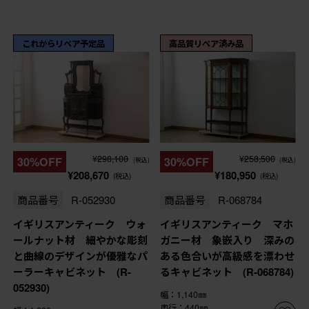
これからリペア予定品
高品質リペア済み品
¥298,100
¥258,500
30%OFF
30%OFF
(税込)
(税込)
¥208,670
¥180,950
(税込)
(税込)
商品番号
R-052930
商品番号
R-068784
イギリスアンティーク ウォ
イギリスアンティーク マホ
ールナット材 細やかな彫刻
ガニー材 象嵌入り 深みの
と曲線のデザインが優雅なパ
ある色合いが高級感を漂わせ
ーラーキャビネット (R-
るキャビネット (R-068784)
052930)
幅：1,140㎜
奥行：440㎜