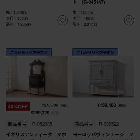
ト (R-045147)
幅：1,040㎜
幅：1,500㎜
奥行：360㎜
奥行：400㎜
高さ：1,935㎜
高さ：2,010㎜
これからリペア予定品
これからリペア予定品
¥158,400
¥348,700
40%OFF
(税込)
(税込)
¥209,220
(税込)
商品番号
R-052935
商品番号
R-089522
イギリスアンティーク マホ
ヨーロッパヴィンテージ フ