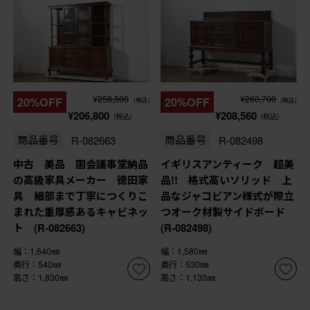
¥258,500
¥260,700
20%OFF
20%OFF
(税込)
(税込)
¥206,800
¥208,560
(税込)
(税込)
商品番号
R-082663
商品番号
R-082498
中古 美品 国会議事堂納品
イギリスアンティーク 超美
の高級家具メーカー 徳田家
品!! 格式高いソリッド 上
具 細部まで丁寧につくりこ
品なジャコビアン様式が際立
まれた重厚感あるキャビネッ
つオーク材製サイドボード
ト (R-082663)
(R-082498)
幅：1,640㎜
幅：1,580㎜
奥行：540㎜
奥行：530㎜
高さ：1,830㎜
高さ：1,130㎜