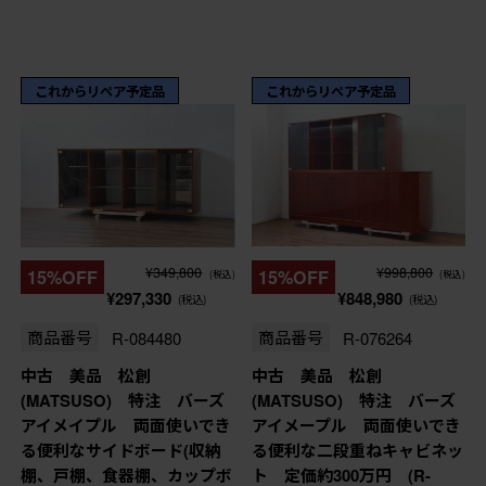
これからリペア予定品
これからリペア予定品
¥349,800
¥998,800
15%OFF
15%OFF
(税込)
(税込)
¥297,330
¥848,980
(税込)
(税込)
商品番号
R-084480
商品番号
R-076264
中古 美品 松創
中古 美品 松創
(MATSUSO) 特注 バーズ
(MATSUSO) 特注 バーズ
アイメイプル 両面使いでき
アイメープル 両面使いでき
る便利なサイドボード(収納
る便利な二段重ねキャビネッ
棚、戸棚、食器棚、カップボ
ト 定価約300万円 (R-