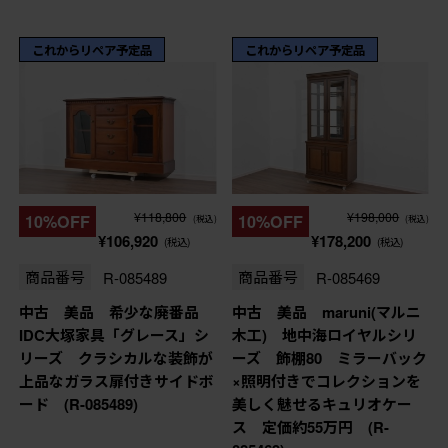
これからリペア予定品
これからリペア予定品
¥118,800
¥198,000
10%OFF
10%OFF
(税込)
(税込)
¥106,920
¥178,200
(税込)
(税込)
商品番号
R-085489
商品番号
R-085469
中古 美品 希少な廃番品
中古 美品 maruni(マルニ
IDC大塚家具「グレース」シ
木工) 地中海ロイヤルシリ
リーズ クラシカルな装飾が
ーズ 飾棚80 ミラーバック
上品なガラス扉付きサイドボ
×照明付きでコレクションを
ード (R-085489)
美しく魅せるキュリオケー
ス 定価約55万円 (R-