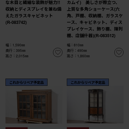
な木目と繊細な装飾が魅力!!
カムイ) 美しさが際立つ、
収納とディスプレイを兼ね備
上質な多角ショーケース(六
えたガラスキャビネット
角、戸棚、収納棚、ガラスケ
(R-083742)
ース、キャビネット、ディス
プレイケース、飾り棚、陳列
棚、店舗什器)(R-083512)
幅：1,590㎜
幅：810㎜
奥行：395㎜
奥行：490㎜
高さ：2,015㎜
高さ：1,860㎜
これからリペア予定品
これからリペア予定品