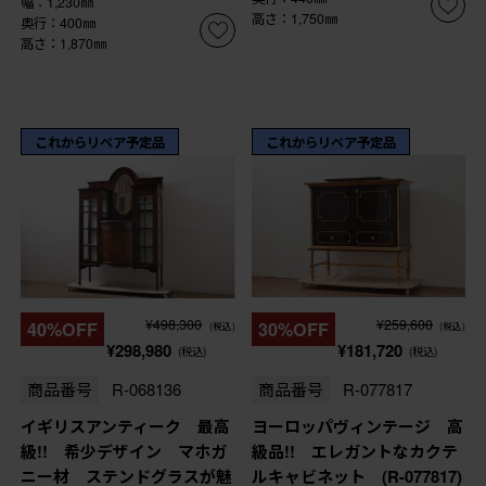
幅：1,230㎜
高さ：1,750㎜
奥行：400㎜
高さ：1,870㎜
これからリペア予定品
これからリペア予定品
¥498,300
¥259,600
40%OFF
30%OFF
(税込)
(税込)
¥298,980
¥181,720
(税込)
(税込)
商品番号
R-068136
商品番号
R-077817
イギリスアンティーク 最高
ヨーロッパヴィンテージ 高
級!! 希少デザイン マホガ
級品!! エレガントなカクテ
ニー材 ステンドグラスが魅
ルキャビネット (R-077817)