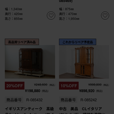
085469)
幅：1,340㎜
幅：875㎜
奥行：420㎜
奥行：470㎜
高さ：855㎜
高さ：1,950㎜
高品質リペア済み品
これからリペア予定品
¥248,600
¥998,800
20%OFF
10%OFF
(税込)
(税込)
¥198,880
¥898,920
(税込)
(税込)
商品番号
R-085432
商品番号
R-085242
イギリスアンティーク 高級
中古 美品 CLイタリア