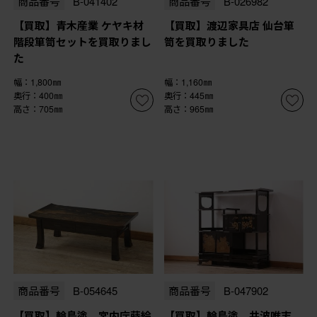
商品番号
B-041402
商品番号
B-026982
【買取】青木産業 ケヤキ材
【買取】渡辺家具店 仙台箪
階段箪笥セットを買取りまし
笥を買取りました
た
幅：1,800㎜
幅：1,160㎜
奥行：400㎜
奥行：445㎜
高さ：705㎜
高さ：965㎜
商品番号
B-054645
商品番号
B-047902
【買取】輪島塗 宮内庁蒔絵
【買取】輪島塗 井波唯志