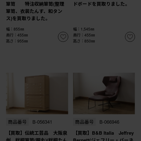
箪笥 特注収納箪笥(整理
ドボードを買取りました。
箪笥、衣装たんす、和タン
ス)を買取りました。
幅：855㎜
幅：1,545㎜
奥行：455㎜
奥行：455㎜
高さ：955㎜
高さ：850㎜
商品番号
B-056341
商品番号
B-066946
【買取】伝統工芸品 大阪泉
【買取】B&B Italia Jeffrey
州 総桐箪笥(胴丸)(総桐たん
Bernett(ジェフリー・バーネ