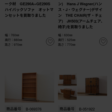
ーク材 GE290A+GE290S
ン) Hans J Wegner(ハン
ハイバックソファ オットマ
ス・J・ウェグナー)デザイ
ンセットを買取りました
ン THE CHAIR(ザ・チェ
ア) JH503(アームチェア、
椅子)を買取りました
幅：760㎜
幅：630㎜
奥行：880㎜
奥行：525㎜
高さ：970㎜
高さ：770㎜
商品番号
B-069376
商品番号
B-051922