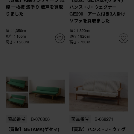
欅 一枚板 漆塗り 蔵戸を買取
ハンス・J・ウェグナー
りました
GE290 アーム付き3人掛け
ソファを買取ました
幅：1,350㎜
幅：1,820㎜
奥行：105㎜
奥行：820㎜
高さ：1,930㎜
高さ：730㎜
商品番号
B-070806
商品番号
B-068271
【買取】GETAMA(ゲタマ)
【買取】ハンス・J・ウェグ