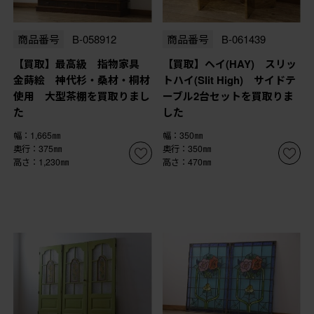
商品番号
B-058912
商品番号
B-061439
【買取】最高級 指物家具
【買取】ヘイ(HAY) スリッ
金蒔絵 神代杉・桑材・桐材
トハイ(Slit High) サイドテ
使用 大型茶棚を買取りまし
ーブル2台セットを買取りま
た
した
幅：1,665㎜
幅：350㎜
奥行：375㎜
奥行：350㎜
高さ：1,230㎜
高さ：470㎜