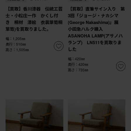
【買取】香川漆器 伝統工芸
【買取】直筆サイン入り 第
士・小松庄一作 かくし付
3回「ジョージ・ナカシマ
き 桐材 漆絵 衣装箪笥桐
(George Nakashima)」展
箪笥)を買取りました。
小田急ハルク購入
ASANOHA LAMP(アサノハ
幅：1,205㎜
ランプ) LN511を買取りま
奥行：510㎜
した
高さ：1,505㎜
幅：420㎜
奥行：420㎜
高さ：735㎜