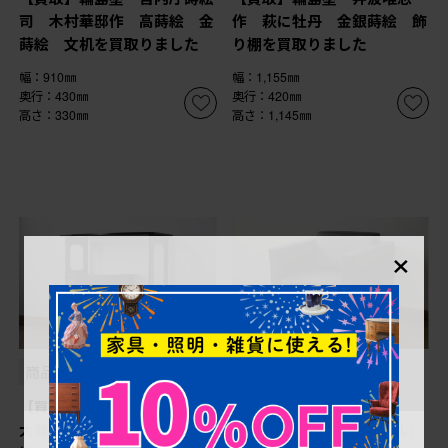
司 木村華邸作 高蒔絵 金
作 萩に牡丹 金銀蒔絵 飾
蒔絵 文机を買取りました
り棚を買取りました
幅：910㎜
幅：1,155㎜
奥行：430㎜
奥行：420㎜
高さ：330㎜
高さ：1,145㎜
×
商品番号
B-035039
商品番号
B-066578
【買取】輪島漆器 輪島塗
【買取】WALTER
大雅堂 大角裕二 山水蒔
KNOLL(ウォルター・ノル)