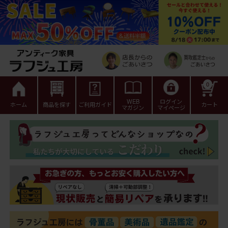
0
WEB
ログイン
ホーム
商品を探す
ご利用ガイド
カート
マガジン
マイページ