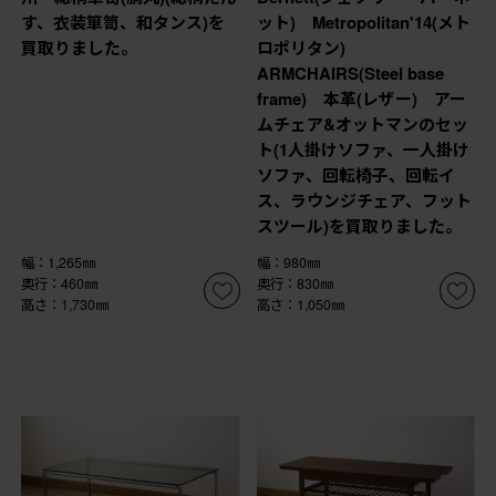
す、衣装箪笥、和タンス)を
ット) Metropolitan'14(メト
買取りました。
ロポリタン)
ARMCHAIRS(Steel base
frame) 本革(レザー) アー
ムチェア&オットマンのセッ
ト(1人掛けソファ、一人掛け
ソファ、回転椅子、回転イ
ス、ラウンジチェア、フット
スツール)を買取りました。
幅：1,265㎜
幅：980㎜
奥行：460㎜
奥行：830㎜
高さ：1,730㎜
高さ：1,050㎜