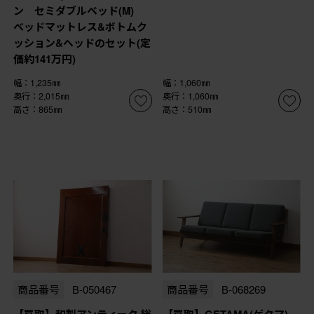
ン セミダブルベッド(M)
ベッドマットレス&ボトムク
ッション&ヘッドのセット(定
価約141万円)
幅：1,235㎜
幅：1,060㎜
奥行：2,015㎜
奥行：1,060㎜
高さ：865㎜
高さ：510㎜
商品番号
B-050467
商品番号
B-068269
【買取】和製アンティーク 総
【買取】GETAMA(ゲタマ)