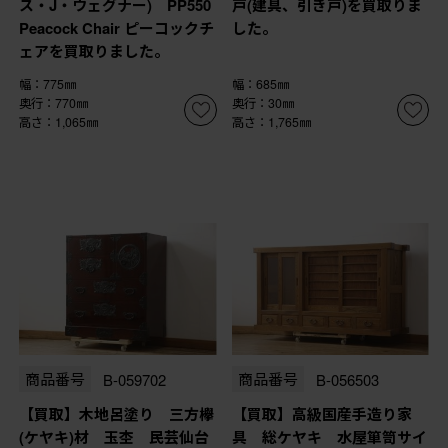
ス・J・ウェグナー) PP550
戸(建具、引き戸)を買取りま
Peacock Chair ピーコックチ
した。
ェアを買取りました。
幅：775㎜
幅：685㎜
奥行：770㎜
奥行：30㎜
高さ：1,065㎜
高さ：1,765㎜
商品番号
B-059702
商品番号
B-056503
【買取】木地呂塗り 三方欅
【買取】高級国産手造り家
(ケヤキ)材 玉杢 民芸仙台
具 総ケヤキ 水屋箪笥サイ