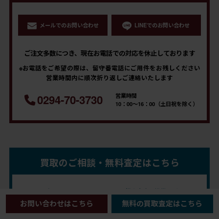
メールでのお問い合わせ
LINEでのお問い合わせ
ご注文多数につき、現在お電話での対応を休止しております
※お電話をご希望の際は、留守番電話にご用件をお残しください
営業時間内に順次折り返しご連絡いたします
営業時間
0294-70-3730
10：00～16：00（土日祝を除く）
買取のご相談・無料査定はこちら
フリーダイヤル
買取鑑定士直通携帯電話
0120-971-794
090-2495-4483
お問い合わせはこちら
無料の買取査定はこちら