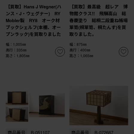
【買取】Hans J Wegner(ハ
【買取】最高級 超レア 博
ンス・J・ウェグナー) RY
物館クラス!! 飛騨高山 総
Mobler製 RY8 オーク材
春慶塗り 総桐二段重ね帳場
ブックシェルフ(本棚、オー
箪笥(桐箪笥、桐たんす)を買
プンラック)を買取りました
取りました。
幅：1,005㎜
幅：875㎜
奥行：335㎜
奥行：400㎜
高さ：1,805㎜
高さ：1,065㎜
商品番号
B-051107
商品番号
B-072667