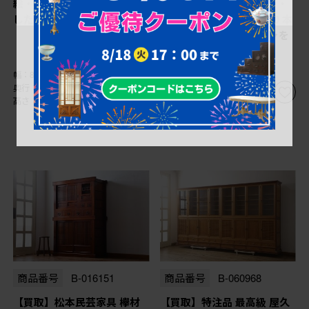
絵・螺鈿 飾り棚を買取りま
Norman Foster(ノーマン・
した
フォスター) FOSTER 500 本
革(レザー) 1人掛けソファを
買取りました
幅：820㎜
幅：800㎜
奥行：370㎜
奥行：810㎜
高さ：785㎜
高さ：760㎜
商品番号
B-016151
商品番号
B-060968
【買取】松本民芸家具 欅材
【買取】特注品 最高級 屋久