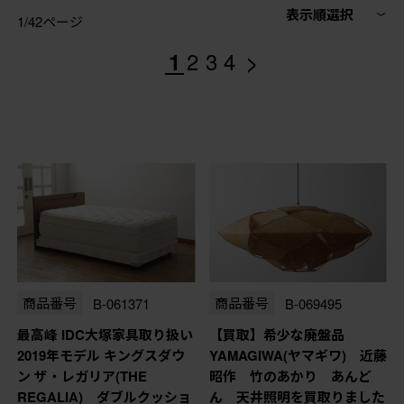
表示順選択
1/42ページ
>
1
2
3
4
商品番号
B-061371
商品番号
B-069495
最高峰 IDC大塚家具取り扱い
【買取】希少な廃盤品
2019年モデル キングスダウ
YAMAGIWA(ヤマギワ) 近藤
ン ザ・レガリア(THE
昭作 竹のあかり あんど
REGALIA) ダブルクッショ
ん 天井照明を買取りました