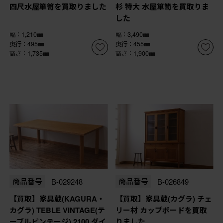
四尺水屋箪笥を買取りました
杉 特大 水屋箪笥を買取りま
した
幅：1,210㎜
幅：3,490㎜
奥行：495㎜
奥行：455㎜
高さ：1,735㎜
高さ：1,900㎜
商品番号
B-029248
商品番号
B-026849
【買取】家具蔵(KAGURA・
【買取】家具蔵(カグラ) チェ
カグラ) TEBLE VINTAGE(テ
リー材 カップボードを買取
ーブルビンテージ) 2100 ダイ
りました