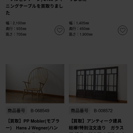
ニングテーブルを買取りまし
た
幅：2,100㎜
幅：1,405㎜
奥行：935㎜
奥行：450㎜
高さ：705㎜
高さ：1,900㎜
商品番号
B-068549
商品番号
B-008572
【買取】PP Mobler(モブラ
【買取】アンティーク建具
ー) Hans J Wegner(ハン
総欅!特別注文造り ガラス