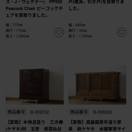
ス・J・ウェグナー) PP550
戸(建具、引き戸)を買取りま
Peacock Chair ピーコックチ
した。
ェアを買取りました。
幅：775㎜
幅：685㎜
奥行：770㎜
奥行：30㎜
高さ：1,065㎜
高さ：1,765㎜
商品番号
B-059702
商品番号
B-056503
【買取】木地呂塗り 三方欅
【買取】高級国産手造り家
(ケヤキ)材 玉杢 民芸仙台
具 総ケヤキ 水屋箪笥サイ