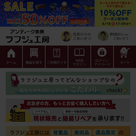
0
WEB
ログイン
ホーム
商品を探す
ご利用ガイド
カート
マガジン
マイページ