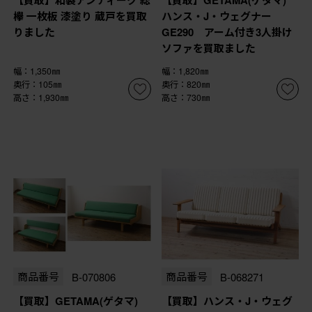
欅 一枚板 漆塗り 蔵戸を買取
ハンス・J・ウェグナー
りました
GE290 アーム付き3人掛け
ソファを買取ました
幅：1,350㎜
幅：1,820㎜
奥行：105㎜
奥行：820㎜
高さ：1,930㎜
高さ：730㎜
商品番号
B-070806
商品番号
B-068271
【買取】GETAMA(ゲタマ)
【買取】ハンス・J・ウェグ