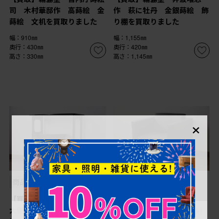
司 木村華邸作 高蒔絵 金
作 萩に牡丹 金銀蒔絵 飾
蒔絵 文机を買取りました
り棚を買取りました
幅：910㎜
幅：1,155㎜
奥行：430㎜
奥行：420㎜
高さ：330㎜
高さ：1,145㎜
×
商品番号
B-035039
商品番号
B-066578
【買取】輪島漆器 輪島塗
【買取】WALTER
大雅堂 大角裕二 山水蒔
KNOLL(ウォルター・ノル)