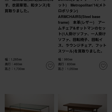
す、衣装箪笥、和タンス)を
ット) Metropolitan'14(メト
買取りました。
ロポリタン)
ARMCHAIRS(Steel base
frame) 本革(レザー) アー
ムチェア&オットマンのセッ
ト(1人掛けソファ、一人掛け
ソファ、回転椅子、回転イ
ス、ラウンジチェア、フット
スツール)を買取りました。
幅：1,265㎜
幅：980㎜
奥行：460㎜
奥行：830㎜
高さ：1,730㎜
高さ：1,050㎜