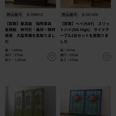
商品番号
B-058912
商品番号
B-061439
【買取】最高級 指物家具
【買取】ヘイ(HAY) スリッ
金蒔絵 神代杉・桑材・桐材
トハイ(Slit High) サイドテ
使用 大型茶棚を買取りまし
ーブル2台セットを買取りま
た
した
幅：1,665㎜
幅：350㎜
奥行：375㎜
奥行：350㎜
高さ：1,230㎜
高さ：470㎜