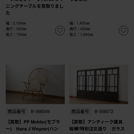
ニングテーブルを買取りまし
た
幅：2,100㎜
幅：1,405㎜
奥行：935㎜
奥行：450㎜
高さ：705㎜
高さ：1,900㎜
商品番号
B-068549
商品番号
B-008572
【買取】PP Mobler(モブラ
【買取】アンティーク建具
ー) Hans J Wegner(ハン
総欅!特別注文造り ガラス