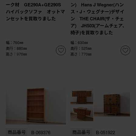
ーク材 GE290A+GE290S
ン) Hans J Wegner(ハン
ハイバックソファ オットマ
ス・J・ウェグナー)デザイ
ンセットを買取りました
ン THE CHAIR(ザ・チェ
ア) JH503(アームチェア、
椅子)を買取りました
幅：760㎜
幅：630㎜
奥行：880㎜
奥行：525㎜
高さ：970㎜
高さ：770㎜
商品番号
B-069376
商品番号
B-051922