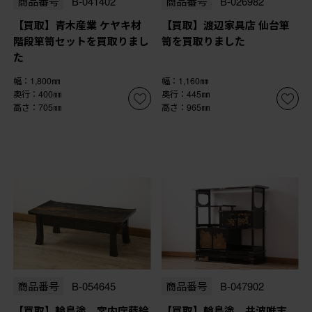
商品番号
B-041402
商品番号
B-026982
【買取】青木産業 ケヤキ材
【買取】渡辺家具店 仙台箪
階段箪笥セットを買取りまし
笥を買取りました
た
幅：1,800㎜
幅：1,160㎜
奥行：400㎜
奥行：445㎜
高さ：705㎜
高さ：965㎜
商品番号
B-054645
商品番号
B-047902
【買取】輪島塗 宮内庁蒔絵
【買取】輪島塗 井波唯志