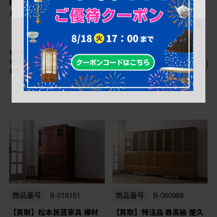
絵・螺鈿 飾り棚を買取りま
Norman Foster(ノーマン・
した
フォスター) FOSTER 500 本
革(レザー) 1人掛けソファを
買取りました
幅：820㎜
幅：800㎜
奥行：370㎜
奥行：810㎜
高さ：785㎜
高さ：760㎜
商品番号
B-016151
商品番号
B-060968
【買取】松本民芸家具 欅材
【買取】特注品 最高級 屋久