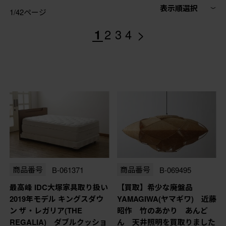
表示順選択
1/42ページ
>
1
2
3
4
商品番号
B-061371
商品番号
B-069495
最高峰 IDC大塚家具取り扱い
【買取】希少な廃盤品
2019年モデル キングスダウ
YAMAGIWA(ヤマギワ) 近藤
ン ザ・レガリア(THE
昭作 竹のあかり あんど
REGALIA) ダブルクッショ
ん 天井照明を買取りました