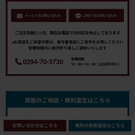
メールでのお問い合わせ
LINEでのお問い合わせ
ご注文多数につき、現在お電話での対応を休止しております
※お電話をご希望の際は、留守番電話にご用件をお残しください
営業時間内に順次折り返しご連絡いたします
営業時間
0294-70-3730
10：00～16：00（土日祝を除く）
買取のご相談・無料査定はこちら
フリーダイヤル
買取鑑定士直通携帯電話
0120-971-794
090-2495-4483
お問い合わせはこちら
無料の買取査定はこちら