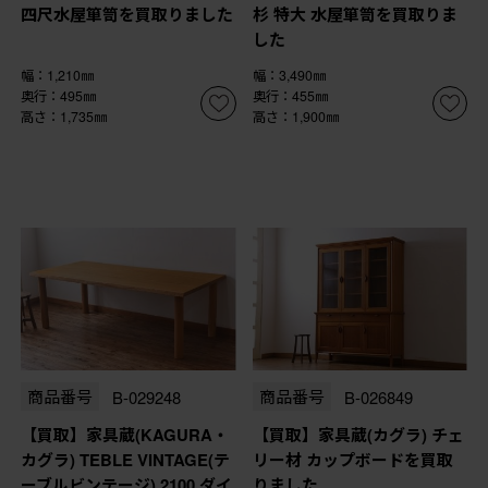
四尺水屋箪笥を買取りました
杉 特大 水屋箪笥を買取りま
した
幅：1,210㎜
幅：3,490㎜
奥行：495㎜
奥行：455㎜
高さ：1,735㎜
高さ：1,900㎜
商品番号
B-029248
商品番号
B-026849
【買取】家具蔵(KAGURA・
【買取】家具蔵(カグラ) チェ
カグラ) TEBLE VINTAGE(テ
リー材 カップボードを買取
ーブルビンテージ) 2100 ダイ
りました