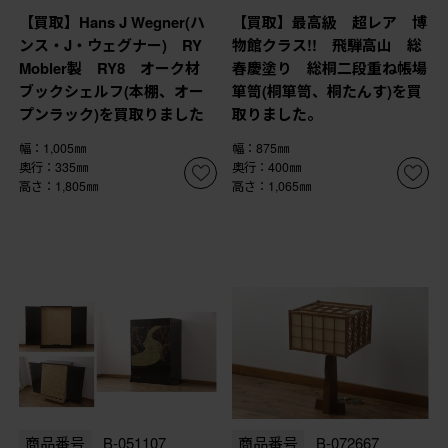
【買取】Hans J Wegner(ハ
【買取】最高級 超レア 博
ンス・J・ウェグナー) RY
物館クラス!! 飛騨高山 総
Mobler製 RY8 オーク材
春慶塗り 総桐二段重ね帳場
ブックシェルフ(本棚、オー
箪笥(桐箪笥、桐たんす)を買
プンラック)を買取りました
取りました。
幅：1,005㎜
幅：875㎜
奥行：335㎜
奥行：400㎜
高さ：1,805㎜
高さ：1,065㎜
商品番号
B-051107
商品番号
B-072667