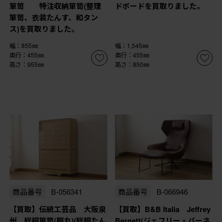
箪笥 特注収納箪笥(整理
ドボードを買取りました。
箪笥、衣装たんす、和タン
ス)を買取りました。
幅：855㎜
幅：1,545㎜
奥行：455㎜
奥行：455㎜
高さ：955㎜
高さ：850㎜
商品番号
B-056341
商品番号
B-066946
【買取】伝統工芸品 大阪泉
【買取】B&B Italia Jeffrey
州 総桐箪笥(胴丸)(総桐たん
Bernett(ジェフリー・バーネ