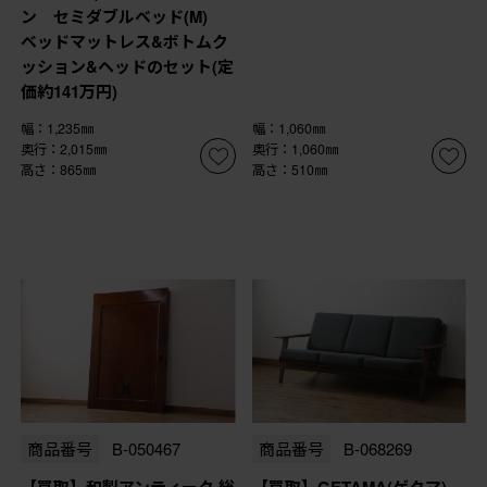
ン セミダブルベッド(M)
ベッドマットレス&ボトムク
ッション&ヘッドのセット(定
価約141万円)
幅：1,235㎜
幅：1,060㎜
奥行：2,015㎜
奥行：1,060㎜
高さ：865㎜
高さ：510㎜
商品番号
B-050467
商品番号
B-068269
【買取】和製アンティーク 総
【買取】GETAMA(ゲタマ)