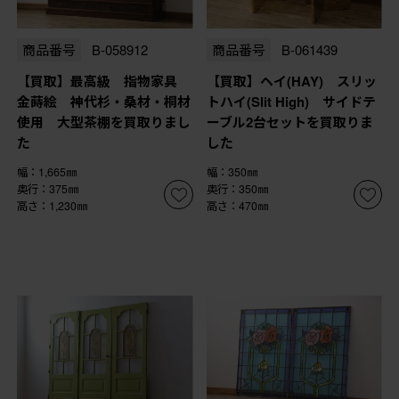
商品番号
B-058912
商品番号
B-061439
【買取】最高級 指物家具
【買取】ヘイ(HAY) スリッ
金蒔絵 神代杉・桑材・桐材
トハイ(Slit High) サイドテ
使用 大型茶棚を買取りまし
ーブル2台セットを買取りま
た
した
幅：1,665㎜
幅：350㎜
奥行：375㎜
奥行：350㎜
高さ：1,230㎜
高さ：470㎜