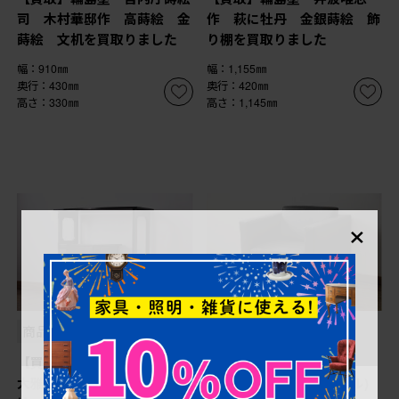
司 木村華邸作 高蒔絵 金
作 萩に牡丹 金銀蒔絵 飾
蒔絵 文机を買取りました
り棚を買取りました
幅：910㎜
幅：1,155㎜
奥行：430㎜
奥行：420㎜
高さ：330㎜
高さ：1,145㎜
×
商品番号
B-035039
商品番号
B-066578
【買取】輪島漆器 輪島塗
【買取】WALTER
大雅堂 大角裕二 山水蒔
KNOLL(ウォルター・ノル)