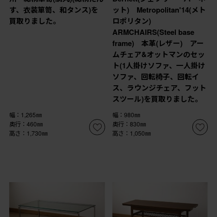
す、衣装箪笥、和タンス)を
ット) Metropolitan'14(メト
買取りました。
ロポリタン)
ARMCHAIRS(Steel base
frame) 本革(レザー) アー
ムチェア&オットマンのセッ
ト(1人掛けソファ、一人掛け
ソファ、回転椅子、回転イ
ス、ラウンジチェア、フット
スツール)を買取りました。
幅：1,265㎜
幅：980㎜
奥行：460㎜
奥行：830㎜
高さ：1,730㎜
高さ：1,050㎜