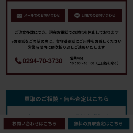
メールでのお問い合わせ
LINEでのお問い合わせ
ご注文多数につき、現在お電話での対応を休止しております
※お電話をご希望の際は、留守番電話にご用件をお残しください
営業時間内に順次折り返しご連絡いたします
営業時間
0294-70-3730
10：00～16：00（土日祝を除く）
買取のご相談・無料査定はこちら
フリーダイヤル
買取鑑定士直通携帯電話
0120-971-794
090-2495-4483
お問い合わせはこちら
無料の買取査定はこちら