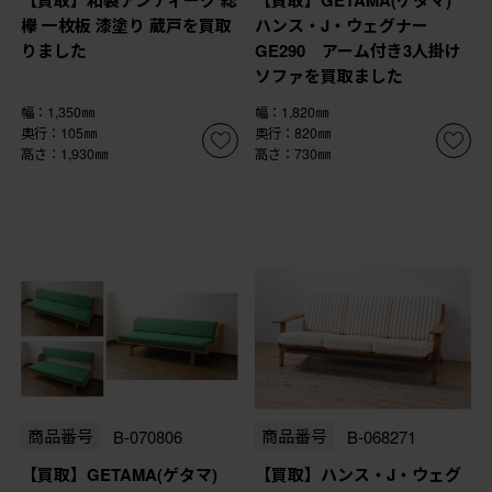
欅 一枚板 漆塗り 蔵戸を買取
ハンス・J・ウェグナー
りました
GE290 アーム付き3人掛け
ソファを買取ました
幅：1,350㎜
幅：1,820㎜
奥行：105㎜
奥行：820㎜
高さ：1,930㎜
高さ：730㎜
商品番号
B-070806
商品番号
B-068271
【買取】GETAMA(ゲタマ)
【買取】ハンス・J・ウェグ