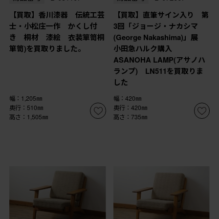
【買取】香川漆器 伝統工芸
【買取】直筆サイン入り 第
士・小松庄一作 かくし付
3回「ジョージ・ナカシマ
き 桐材 漆絵 衣装箪笥桐
(George Nakashima)」展
箪笥)を買取りました。
小田急ハルク購入
ASANOHA LAMP(アサノハ
ランプ) LN511を買取りま
した
幅：1,205㎜
幅：420㎜
奥行：510㎜
奥行：420㎜
高さ：1,505㎜
高さ：735㎜