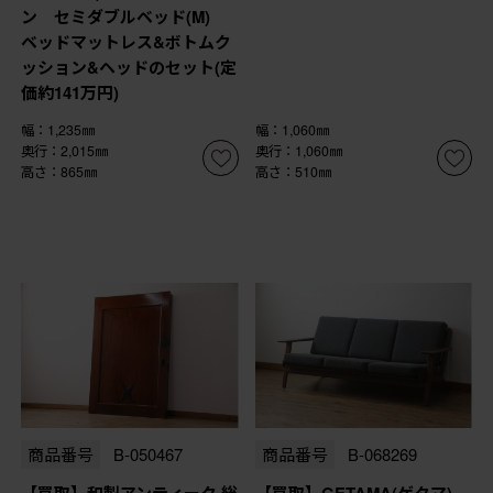
ン セミダブルベッド(M)
ベッドマットレス&ボトムク
ッション&ヘッドのセット(定
価約141万円)
幅：1,235㎜
幅：1,060㎜
奥行：2,015㎜
奥行：1,060㎜
高さ：865㎜
高さ：510㎜
商品番号
B-050467
商品番号
B-068269
【買取】和製アンティーク 総
【買取】GETAMA(ゲタマ)