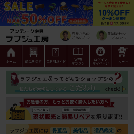
0
WEB
ログイン
ホーム
商品を探す
ご利用ガイド
カート
マガジン
マイページ