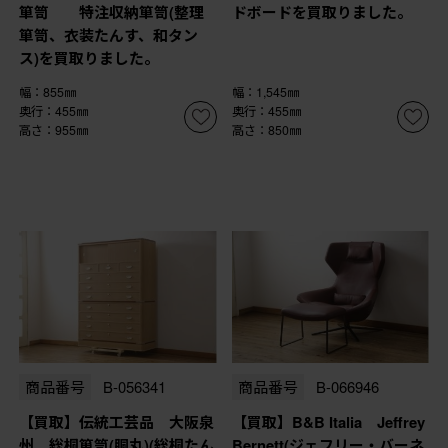
箪笥 特注収納箪笥(整理
ドボードを買取りました。
箪笥、衣装たんす、和タン
ス)を買取りました。
幅：855㎜
幅：1,545㎜
奥行：455㎜
奥行：455㎜
高さ：955㎜
高さ：850㎜
商品番号
B-056341
商品番号
B-066946
【買取】伝統工芸品 大阪泉
【買取】B&B Italia Jeffrey
州 総桐箪笥(胴丸)(総桐たん
Bernett(ジェフリー・バーネ