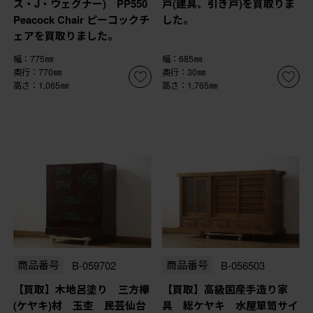
ス・J・ウェグナー) PP550
戸(建具、引き戸)を買取りま
Peacock Chair ピーコックチ
した。
ェアを買取りました。
幅：775㎜
幅：685㎜
奥行：770㎜
奥行：30㎜
高さ：1,065㎜
高さ：1,765㎜
商品番号
B-059702
商品番号
B-056503
【買取】木地呂塗り 三方欅
【買取】高級国産手造り家
(ケヤキ)材 玉杢 民芸仙台
具 総ケヤキ 水屋箪笥サイ