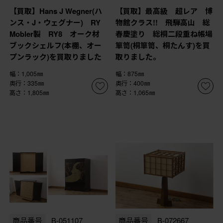
【買取】Hans J Wegner(ハ
【買取】最高級 超レア 博
ンス・J・ウェグナー) RY
物館クラス!! 飛騨高山 総
Mobler製 RY8 オーク材
春慶塗り 総桐二段重ね帳場
ブックシェルフ(本棚、オー
箪笥(桐箪笥、桐たんす)を買
プンラック)を買取りました
取りました。
幅：1,005㎜
幅：875㎜
奥行：335㎜
奥行：400㎜
高さ：1,805㎜
高さ：1,065㎜
商品番号
B-051107
商品番号
B-072667