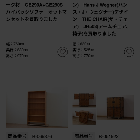
ーク材 GE290A+GE290S
ン) Hans J Wegner(ハン
ハイバックソファ オットマ
ス・J・ウェグナー)デザイ
ンセットを買取りました
ン THE CHAIR(ザ・チェ
ア) JH503(アームチェア、
椅子)を買取りました
幅：760㎜
幅：630㎜
奥行：880㎜
奥行：525㎜
高さ：970㎜
高さ：770㎜
商品番号
B-069376
商品番号
B-051922