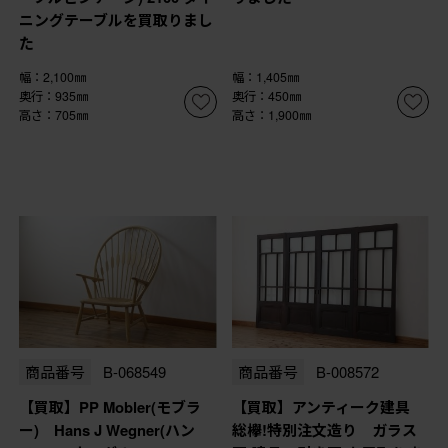
ニングテーブルを買取りまし
た
幅：2,100㎜
幅：1,405㎜
奥行：935㎜
奥行：450㎜
高さ：705㎜
高さ：1,900㎜
商品番号
B-068549
商品番号
B-008572
【買取】PP Mobler(モブラ
【買取】アンティーク建具
ー) Hans J Wegner(ハン
総欅!特別注文造り ガラス