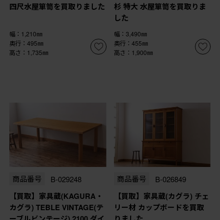
四尺水屋箪笥を買取りました
杉 特大 水屋箪笥を買取りま
した
幅：1,210㎜
幅：3,490㎜
奥行：495㎜
奥行：455㎜
高さ：1,735㎜
高さ：1,900㎜
商品番号
B-029248
商品番号
B-026849
【買取】家具蔵(KAGURA・
【買取】家具蔵(カグラ) チェ
カグラ) TEBLE VINTAGE(テ
リー材 カップボードを買取
ーブルビンテージ) 2100 ダイ
りました