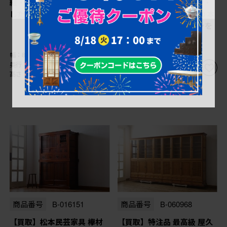
絵・螺鈿 飾り棚を買取りま
Norman Foster(ノーマン・
した
フォスター) FOSTER 500 本
革(レザー) 1人掛けソファを
買取りました
幅：820㎜
幅：800㎜
奥行：370㎜
奥行：810㎜
高さ：785㎜
高さ：760㎜
商品番号
B-016151
商品番号
B-060968
【買取】松本民芸家具 欅材
【買取】特注品 最高級 屋久