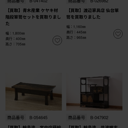
商品番号
B-041402
商品番号
B-026982
【買取】青木産業 ケヤキ材
【買取】渡辺家具店 仙台箪
階段箪笥セットを買取りまし
笥を買取りました
た
幅：1,160㎜
奥行：445㎜
幅：1,800㎜
高さ：965㎜
奥行：400㎜
高さ：705㎜
商品番号
B-054645
商品番号
B-047902
【買取】輪島塗 宮内庁蒔絵
【買取】輪島塗 井波唯志