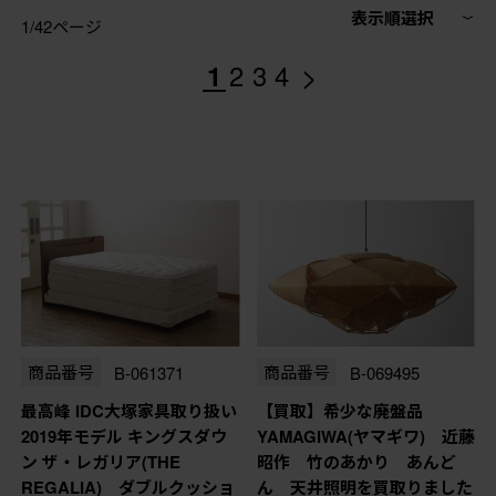
表示順選択
1/42ページ
>
1
2
3
4
商品番号
B-061371
商品番号
B-069495
最高峰 IDC大塚家具取り扱い
【買取】希少な廃盤品
2019年モデル キングスダウ
YAMAGIWA(ヤマギワ) 近藤
ン ザ・レガリア(THE
昭作 竹のあかり あんど
REGALIA) ダブルクッショ
ん 天井照明を買取りました