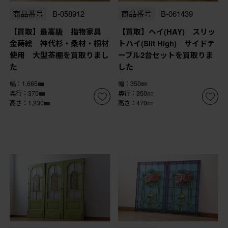
商品番号
B-058912
商品番号
B-061439
【買取】最高級 指物家具
【買取】ヘイ(HAY) スリッ
金蒔絵 神代杉・桑材・桐材
トハイ(Slit High) サイドテ
使用 大型茶棚を買取りまし
ーブル2台セットを買取りま
た
した
幅：1,665㎜
幅：350㎜
奥行：375㎜
奥行：350㎜
高さ：1,230㎜
高さ：470㎜