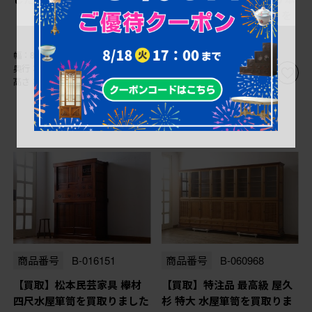
革(レザー) 1人掛けソファを
買取りました
幅：820㎜
幅：800㎜
奥行：370㎜
奥行：810㎜
高さ：785㎜
高さ：760㎜
商品番号
B-016151
商品番号
B-060968
【買取】松本民芸家具 欅材
【買取】特注品 最高級 屋久
四尺水屋箪笥を買取りました
杉 特大 水屋箪笥を買取りま