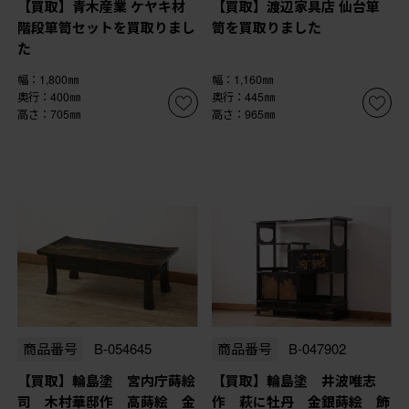
【買取】青木産業 ケヤキ材
【買取】渡辺家具店 仙台箪
階段箪笥セットを買取りまし
笥を買取りました
た
幅：1,800㎜
幅：1,160㎜
奥行：400㎜
奥行：445㎜
高さ：705㎜
高さ：965㎜
商品番号
B-054645
商品番号
B-047902
【買取】輪島塗 宮内庁蒔絵
【買取】輪島塗 井波唯志
司 木村華邸作 高蒔絵 金
作 萩に牡丹 金銀蒔絵 飾