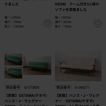
りました
GE290 アーム付き3人掛け
ソファを買取ました
幅：1,350㎜
幅：1,820㎜
奥行：105㎜
奥行：820㎜
高さ：1,930㎜
高さ：730㎜
商品番号
B-070806
商品番号
B-068271
【買取】GETAMA(ゲタマ)
【買取】ハンス・J・ウェグ
ハンス・J・ウェグナー
ナー GETAMA(ゲタマ)