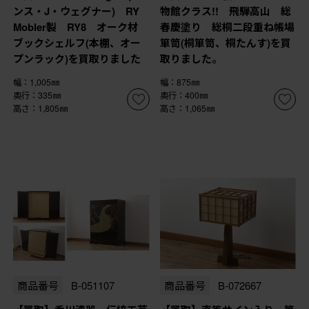
ンス・J・ウェグナー) RY
物館クラス!! 飛騨高山 総
Mobler製 RY8 オーク材
春慶塗り 総桐二段重ね帳場
ブックシェルフ(本棚、オー
箪笥(桐箪笥、桐たんす)を買
プンラック)を買取りました
取りました。
幅：1,005㎜
幅：875㎜
奥行：335㎜
奥行：400㎜
高さ：1,805㎜
高さ：1,065㎜
商品番号
B-051107
商品番号
B-072667