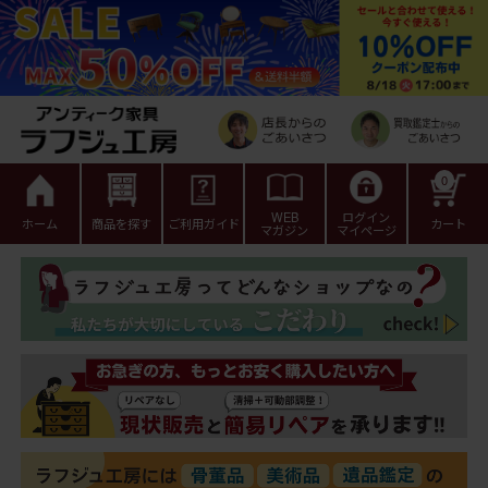
0
WEB
ログイン
ホーム
商品を探す
ご利用ガイド
カート
マガジン
マイページ