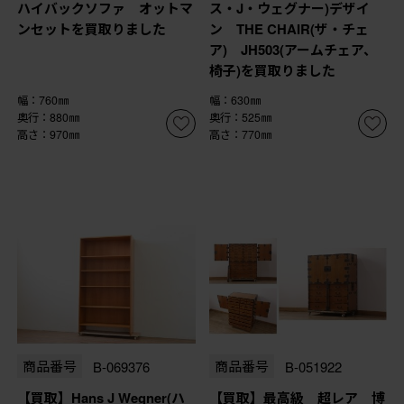
ハイバックソファ オットマ
ス・J・ウェグナー)デザイ
ンセットを買取りました
ン THE CHAIR(ザ・チェ
ア) JH503(アームチェア、
椅子)を買取りました
幅：760㎜
幅：630㎜
奥行：880㎜
奥行：525㎜
高さ：970㎜
高さ：770㎜
商品番号
B-069376
商品番号
B-051922
【買取】Hans J Wegner(ハ
【買取】最高級 超レア 博