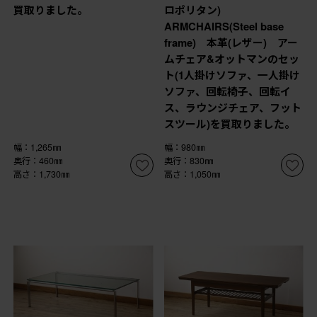
買取りました。
ロポリタン)
ARMCHAIRS(Steel base
frame) 本革(レザー) アー
ムチェア&オットマンのセッ
ト(1人掛けソファ、一人掛け
ソファ、回転椅子、回転イ
ス、ラウンジチェア、フット
スツール)を買取りました。
幅：1,265㎜
幅：980㎜
奥行：460㎜
奥行：830㎜
高さ：1,730㎜
高さ：1,050㎜