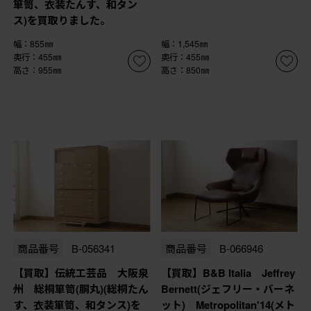
箪笥、衣装たんす、和タン
ス)を買取りました。
幅：855㎜
幅：1,545㎜
奥行：455㎜
奥行：455㎜
高さ：955㎜
高さ：850㎜
商品番号
B-056341
商品番号
B-066946
【買取】伝統工芸品 大阪泉
【買取】B&B Italia Jeffrey
州 総桐箪笥(胴丸)(総桐たん
Bernett(ジェフリー・バーネ
す、衣装箪笥、和タンス)を
ット) Metropolitan'14(メト