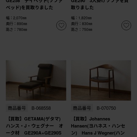
GE258 デイベッド(ソファ
GE290 3人掛けソファを買
ベッド)を買取りました
取りました
幅：2,070㎜
幅：1,820㎜
奥行：890㎜
奥行：830㎜
高さ：780㎜
高さ：750㎜
商品番号
B-068558
商品番号
B-070750
【買取】GETAMA(ゲタマ)
【買取】Johannes
ハンス・J・ウェグナー オ
Hansen(ヨハネス・ハンセ
ーク材 GE290A+GE290S
ン) Hans J Wegner(ハン