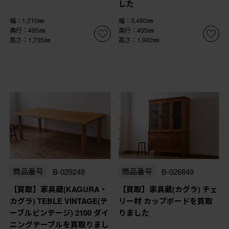
した
幅：1,210㎜
幅：3,490㎜
奥行：495㎜
奥行：455㎜
高さ：1,735㎜
高さ：1,900㎜
商品番号
B-029248
商品番号
B-026849
【買取】家具蔵(KAGURA・
【買取】家具蔵(カグラ) チェ
カグラ) TEBLE VINTAGE(テ
リー材 カップボードを買取
ーブルビンテージ) 2100 ダイ
りました
ニングテーブルを買取りまし