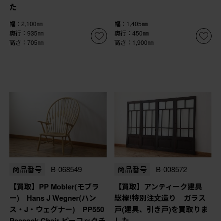
た
幅：2,100㎜
幅：1,405㎜
奥行：935㎜
奥行：450㎜
高さ：705㎜
高さ：1,900㎜
商品番号
B-068549
商品番号
B-008572
【買取】PP Mobler(モブラ
【買取】アンティーク建具
ー) Hans J Wegner(ハン
総欅!特別注文造り ガラス
ス・J・ウェグナー) PP550
戸(建具、引き戸)を買取りま
Peacock Chair ピーコックチ
した。