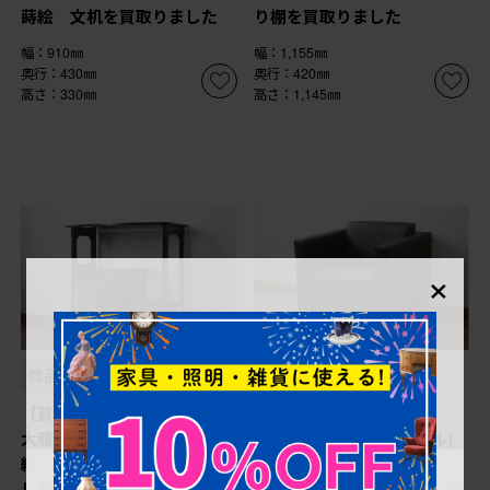
蒔絵 文机を買取りました
り棚を買取りました
幅：910㎜
幅：1,155㎜
奥行：430㎜
奥行：420㎜
高さ：330㎜
高さ：1,145㎜
×
商品番号
B-035039
商品番号
B-066578
【買取】輪島漆器 輪島塗
【買取】WALTER
大雅堂 大角裕二 山水蒔
KNOLL(ウォルター・ノル)
絵・螺鈿 飾り棚を買取りま
Norman Foster(ノーマン・
した
フォスター) FOSTER 500 本