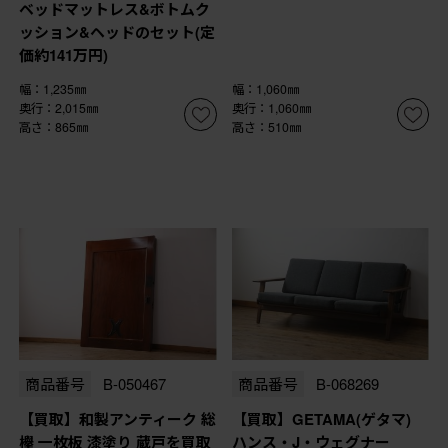
ベッドマットレス&ボトムク
ッション&ヘッドのセット(定
価約141万円)
幅：1,235㎜
幅：1,060㎜
奥行：2,015㎜
奥行：1,060㎜
高さ：865㎜
高さ：510㎜
商品番号
B-050467
商品番号
B-068269
【買取】和製アンティーク 総
【買取】GETAMA(ゲタマ)
欅 一枚板 漆塗り 蔵戸を買取
ハンス・J・ウェグナー