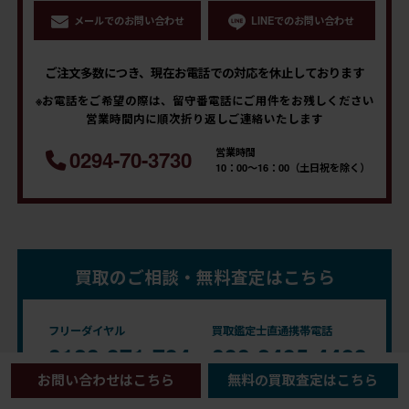
メールでのお問い合わせ
LINEでのお問い合わせ
ご注文多数につき、現在お電話での対応を休止しております
※お電話をご希望の際は、留守番電話にご用件をお残しください
営業時間内に順次折り返しご連絡いたします
営業時間
0294-70-3730
10：00～16：00（土日祝を除く）
買取のご相談・無料査定はこちら
フリーダイヤル
買取鑑定士直通携帯電話
0120-971-794
090-2495-4483
お問い合わせはこちら
無料の買取査定はこちら
電話受付時間 10：00～17：00 (年中無休)