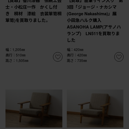
【買取】香川漆器 伝統工芸
【買取】直筆サイン入り 第
士・小松庄一作 かくし付
3回「ジョージ・ナカシマ
き 桐材 漆絵 衣装箪笥桐
(George Nakashima)」展
箪笥)を買取りました。
小田急ハルク購入
ASANOHA LAMP(アサノハ
ランプ) LN511を買取りま
した
幅：1,205㎜
幅：420㎜
奥行：510㎜
奥行：420㎜
高さ：1,505㎜
高さ：735㎜