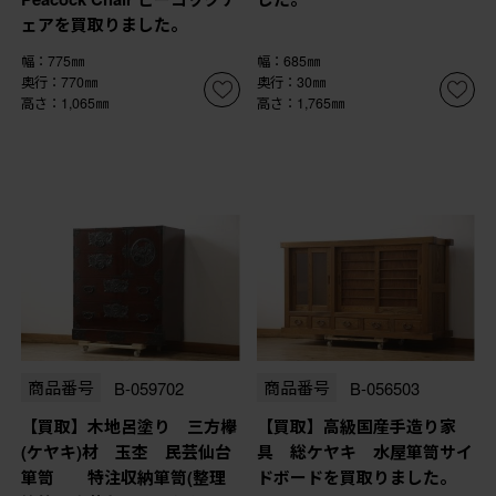
ェアを買取りました。
幅：775㎜
幅：685㎜
奥行：770㎜
奥行：30㎜
高さ：1,065㎜
高さ：1,765㎜
商品番号
B-059702
商品番号
B-056503
【買取】木地呂塗り 三方欅
【買取】高級国産手造り家
(ケヤキ)材 玉杢 民芸仙台
具 総ケヤキ 水屋箪笥サイ
箪笥 特注収納箪笥(整理
ドボードを買取りました。