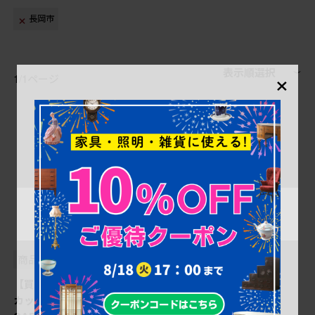
長岡市
×
表示順選択
1/1ページ
商品番号
B-000013
【買取】中古 アンジェロ・
カッペリーニ(ANGELO