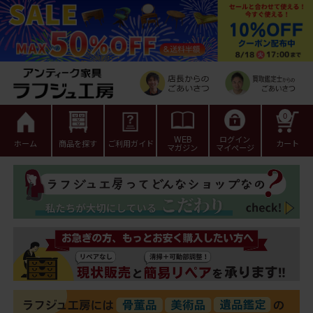
0
WEB
ログイン
ホーム
商品を探す
ご利用ガイド
カート
マガジン
マイページ