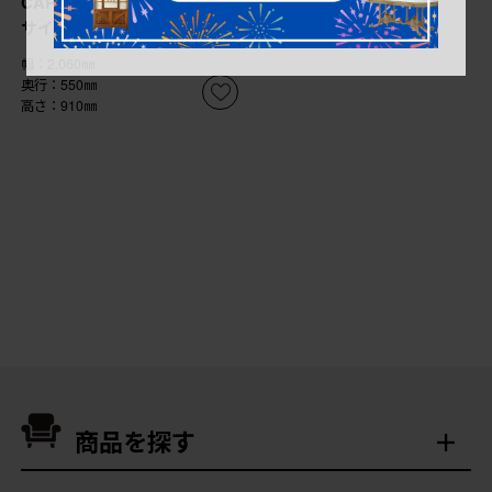
CAPPELLINI) イタリア
サイドボード
幅：2,060㎜
奥行：550㎜
高さ：910㎜
商品を探す