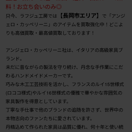
料！お立ち会いのみ◎
【長岡市エリア】
只今、ラフジュ工房では
で「アンジ
ェロ・カッペリーニ」のアイテムを買取強化中！どこよ
りも高価買取・最高値買取しております！
アンジェロ・カッペリーニ社は、イタリアの高級家具ブ
ランド。
未だに昔ながらの製法を守り続け、丹念な手作業にこだ
わるハンドメイドメーカーです。
巧みな木工工芸技術を活かし、フランスのルイ15世様式
(ロココ様式)やルイ16世様式の優雅で華やかな雰囲気の
家具製作を得意としています。
丁寧な手仕事で他のブランドの追随を許さず、世界中の
本物志向のファンたちに愛されています。
丹精込めて作られた家具は品質に優れ、何十年と使い続