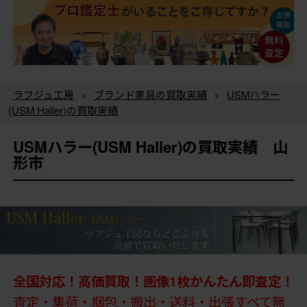
ラフジュ工房
>
ブランド家具の買取実績
>
USMハラー
(USM Haller)の買取実績
USMハラー(USM Haller)の買取実績 山
形市
全国対応！高価買取！画像1枚かんたん即査定！
査定・集荷・梱包・搬出・送料・出張すべて無