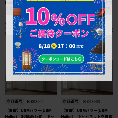
Haller) キャビネットを買取
Haller) 鉄製サイドボードを
りました。(定価約21万円)
買取りました。(定価約10万
円)
幅：0㎜
幅：0㎜
奥行：0㎜
奥行：0㎜
高さ：0㎜
高さ：0㎜
商品番号
B-063941
商品番号
B-063963
【買取】USMハラー(USM
【買取】USMハラー(USM
Haller) 3列5段(3×5) キャ
Haller) キャビネットを買取