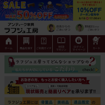
0
WEB
ログイン
ホーム
商品を探す
ご利用ガイド
カート
マガジン
マイページ