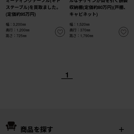
ミーティングテーブル(キト
ルなデザインが目を引く鉄製
ステーブル)を買取ました。
収納棚(定価約80万円)(戸棚、
(定価約95万円)
キャビネット)
幅：3,200㎜
幅：1,520㎜
奥行：1,200㎜
奥行：370㎜
高さ：725㎜
高さ：1,790㎜
1
商品を探す