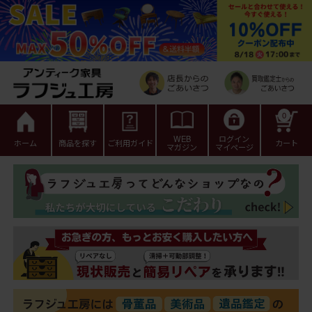
0
WEB
ログイン
ホーム
商品を探す
ご利用ガイド
カート
マガジン
マイページ