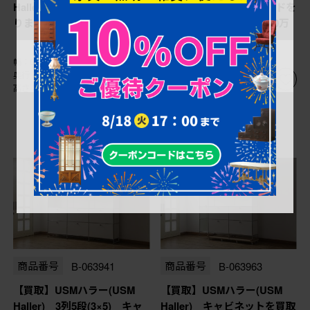
Haller) キャビネットを買取
Haller) 鉄製サイドボードを
りました。(定価約21万円)
買取りました。(定価約10万
円)
幅：0㎜
幅：0㎜
奥行：0㎜
奥行：0㎜
高さ：0㎜
高さ：0㎜
商品番号
B-063941
商品番号
B-063963
【買取】USMハラー(USM
【買取】USMハラー(USM
Haller) 3列5段(3×5) キャ
Haller) キャビネットを買取