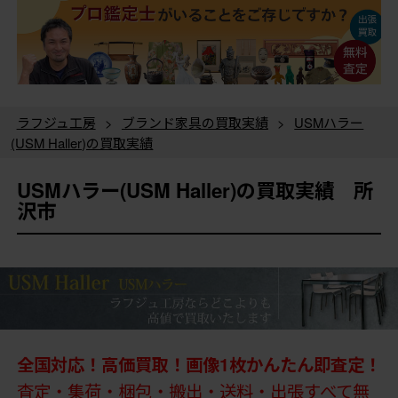
ラフジュ工房
>
ブランド家具の買取実績
>
USMハラー
(USM Haller)の買取実績
USMハラー(USM Haller)の買取実績 所
沢市
全国対応！高価買取！画像1枚かんたん即査定！
査定・集荷・梱包・搬出・送料・出張すべて無