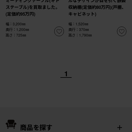
ミーティングテーブル(キト
ルなデザインが目を引く鉄製
ステーブル)を買取ました。
収納棚(定価約80万円)(戸棚、
(定価約95万円)
キャビネット)
幅：3,200㎜
幅：1,520㎜
奥行：1,200㎜
奥行：370㎜
高さ：725㎜
高さ：1,790㎜
1
商品を探す