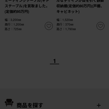
ミーティングテーブル(キト
ルなデザインが目を引く鉄製
ステーブル)を買取ました。
収納棚(定価約80万円)(戸棚、
(定価約95万円)
キャビネット)
幅：3,200㎜
幅：1,520㎜
奥行：1,200㎜
奥行：370㎜
高さ：725㎜
高さ：1,790㎜
1
商品を探す