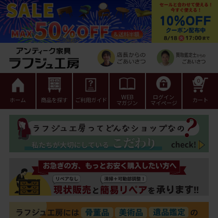
0
WEB
ログイン
ホーム
商品を探す
ご利用ガイド
カート
マガジン
マイページ