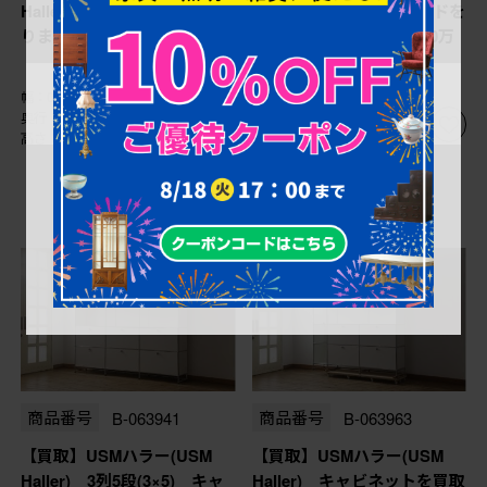
Haller) キャビネットを買取
Haller) 鉄製サイドボードを
りました。(定価約21万円)
買取りました。(定価約10万
円)
幅：0㎜
幅：0㎜
奥行：0㎜
奥行：0㎜
高さ：0㎜
高さ：0㎜
商品番号
B-063941
商品番号
B-063963
【買取】USMハラー(USM
【買取】USMハラー(USM
Haller) 3列5段(3×5) キャ
Haller) キャビネットを買取