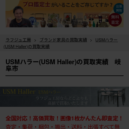
ラフジュ工房
>
ブランド家具の買取実績
>
USMハラー
(USM Haller)の買取実績
USMハラー(USM Haller)の買取実績 岐
阜市
全国対応！高価買取！画像1枚かんたん即査定！
査定・集荷・梱包・搬出・送料・出張すべて無