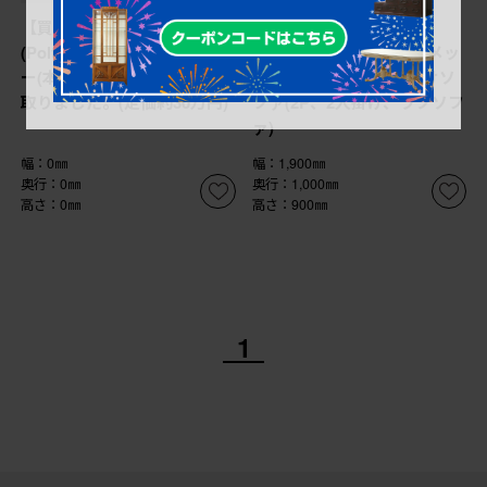
【買取】ポルトロメック
【買取】中古 イタリア
(Poltromec)のジェミニ レザ
IDC大塚家具 ポルトロメッ
ー(本革) 1人掛けソファを買
ク(Poltromec) 二人掛けソ
取りました。(定価約30万円)
ファ(2P、2人掛け、ラブソフ
ァ)
幅：0㎜
幅：1,900㎜
奥行：0㎜
奥行：1,000㎜
高さ：0㎜
高さ：900㎜
1