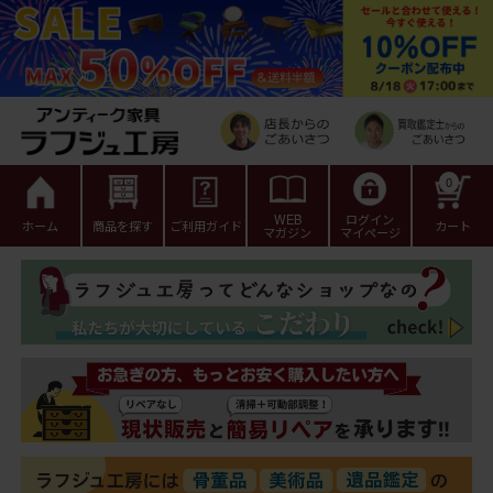
0
WEB
ログイン
ホーム
商品を探す
ご利用ガイド
カート
マガジン
マイページ