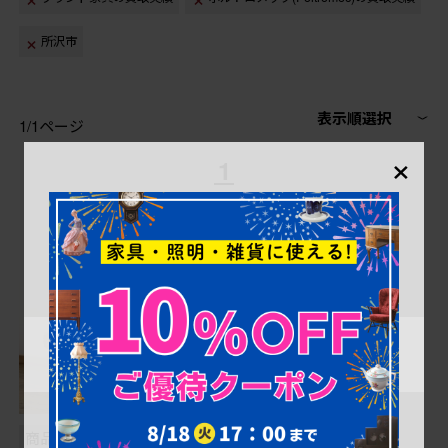
所沢市
表示順選択
1/1ページ
×
1
商品番号
B-058362
商品番号
B-000015