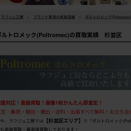
ラフジュ工房
>
ブランド家具の買取実績
>
ポルトロメック(Poltrome
ポルトロメック(Poltromec)の買取実績 杉並区
全国対応！高価買取！画像1枚かんたん即査定！
査定・集荷・梱包・搬出・送料・出張すべて無料！お立ち会
【杉並区エリア】
今、ラフジュ工房では
で「ポルトロメック(Pol
も高価買取・最高値買取しております！