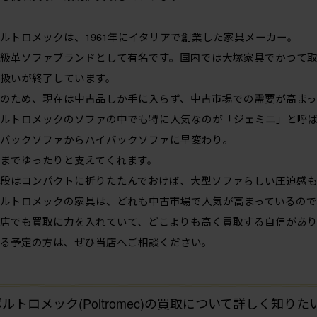
ルトロメックは、1961年にイタリアで創業した家具メーカー。
級革ソファブランドとして有名です。国内では大塚家具でかつて
扱いが終了しています。
のため、現在は中古品しか手に入らず、中古市場での需要が高まっ
ルトロメックのソファの中でも特に人気なのが「ジェミニ」と呼
バックソファからハイバックソファに早変わり。
までゆったりと支えてくれます。
段はコンパクトに折りたたんでおけば、大型ソファらしい圧迫感
ルトロメックの家具は、どれも中古市場で人気が高まっているので
店でも買取に力を入れていて、どこよりも高く買取する自信があり
る予定の方は、ぜひ当店へご相談ください。
ルトロメック(Poltromec)の買取について詳しく知り