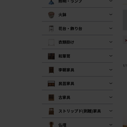
照明・ランプ
火鉢
花台・飾り台
衣類掛け
和箪笥
1
李朝家具
民芸家具
古家具
ストリップド(剥離)家具
仏壇