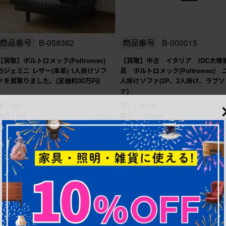
商品番号
B-058362
商品番号
B-000015
【買取】ポルトロメック(Poltromec)
【買取】中古 イタリア IDC大塚
のジェミニ レザー(本革) 1人掛けソフ
具 ポルトロメック(Poltromec) 
ァを買取りました。(定価約30万円)
人掛けソファ(2P、2人掛け、ラブソ
ァ)
幅：0㎜
幅：1,900㎜
奥行：0㎜
奥行：1,000㎜
高さ：0㎜
高さ：900㎜
1