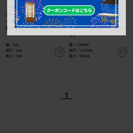
【買取】ポルトロメック
【買取】中古 イタリア
(Poltromec)のジェミニ レザ
IDC大塚家具 ポルトロメッ
ー(本革) 1人掛けソファを買
ク(Poltromec) 二人掛けソ
取りました。(定価約30万円)
ファ(2P、2人掛け、ラブソフ
ァ)
幅：0㎜
幅：1,900㎜
奥行：0㎜
奥行：1,000㎜
高さ：0㎜
高さ：900㎜
1