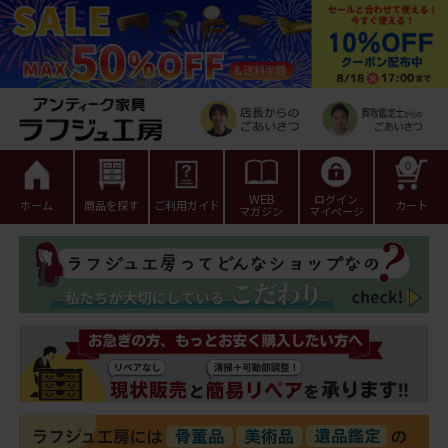
0
WEB
ログイン
ホーム
商品を探す
ご利用ガイド
カート
マガジン
マイページ