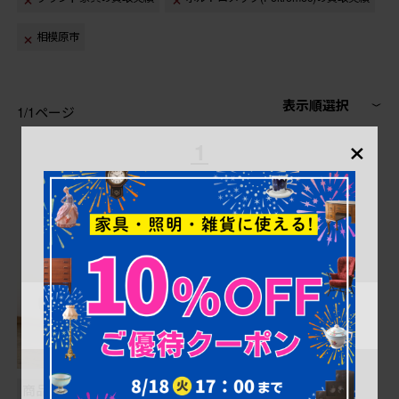
相模原市
表示順選択
1/1ページ
×
1
商品番号
B-058362
商品番号
B-000015