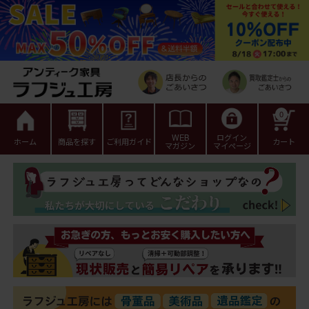
0
WEB
ログイン
ホーム
商品を探す
ご利用ガイド
カート
マガジン
マイページ