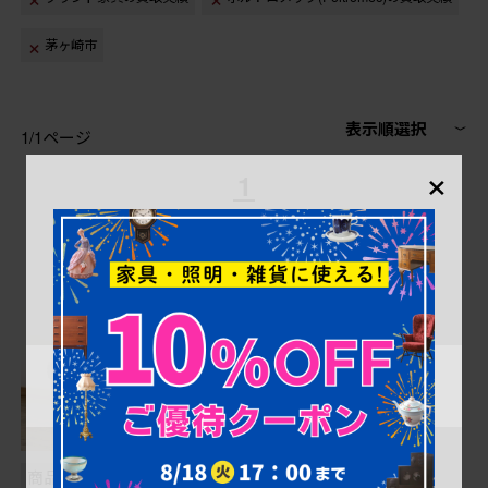
茅ヶ崎市
表示順選択
1/1ページ
×
1
商品番号
B-058362
商品番号
B-000015