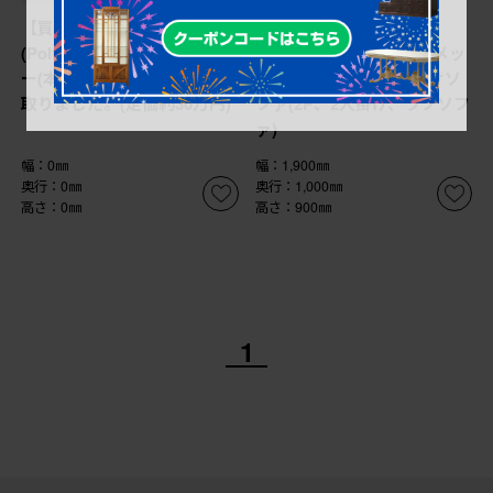
【買取】ポルトロメック
【買取】中古 イタリア
(Poltromec)のジェミニ レザ
IDC大塚家具 ポルトロメッ
ー(本革) 1人掛けソファを買
ク(Poltromec) 二人掛けソ
取りました。(定価約30万円)
ファ(2P、2人掛け、ラブソフ
ァ)
幅：0㎜
幅：1,900㎜
奥行：0㎜
奥行：1,000㎜
高さ：0㎜
高さ：900㎜
1