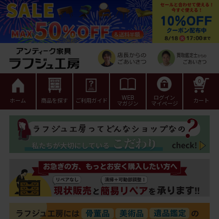
0
WEB
ログイン
ホーム
商品を探す
ご利用ガイド
カート
マガジン
マイページ