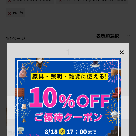
石川県
表示順選択
1/1ページ
×
1
商品番号
B-058362
商品番号
B-000015