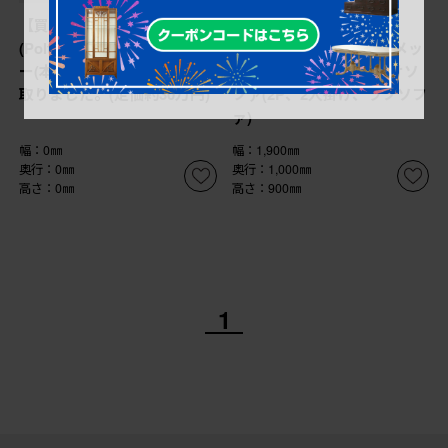
【買取】ポルトロメック
【買取】中古 イタリア
(Poltromec)のジェミニ レザ
IDC大塚家具 ポルトロメッ
ー(本革) 1人掛けソファを買
ク(Poltromec) 二人掛けソ
取りました。(定価約30万円)
ファ(2P、2人掛け、ラブソフ
ァ)
幅：0㎜
幅：1,900㎜
奥行：0㎜
奥行：1,000㎜
高さ：0㎜
高さ：900㎜
1