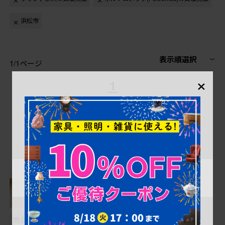
浜松市
表示順選択
1/1ページ
×
1
商品番号
B-058362
商品番号
B-000015