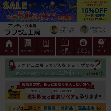
0
WEB
ログイン
ホーム
商品を探す
ご利用ガイド
カート
マガジン
マイページ