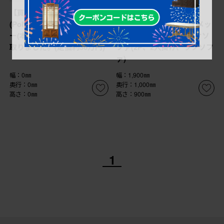
【買取】ポルトロメック
【買取】中古 イタリア
(Poltromec)のジェミニ レザ
IDC大塚家具 ポルトロメッ
ー(本革) 1人掛けソファを買
ク(Poltromec) 二人掛けソ
取りました。(定価約30万円)
ファ(2P、2人掛け、ラブソフ
ァ)
幅：0㎜
幅：1,900㎜
奥行：0㎜
奥行：1,000㎜
高さ：0㎜
高さ：900㎜
1