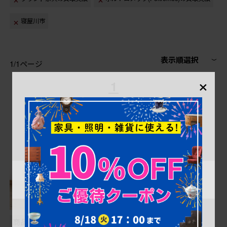
寝屋川市
表示順選択
1/1ページ
×
1
商品番号
B-058362
商品番号
B-000015