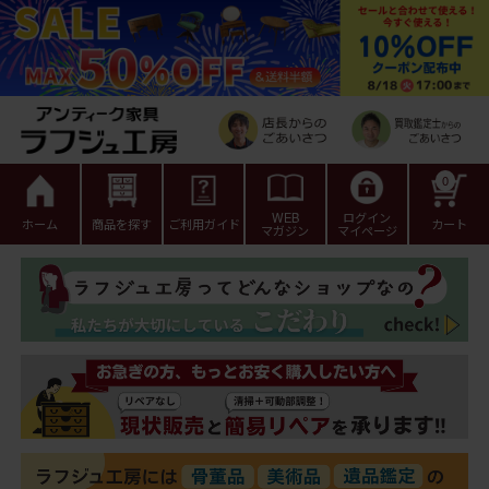
0
WEB
ログイン
ホーム
商品を探す
ご利用ガイド
カート
マガジン
マイページ