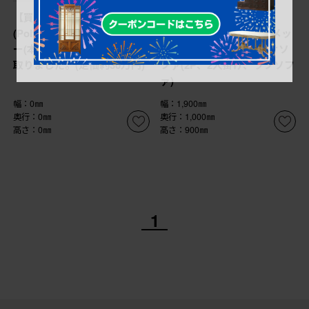
【買取】ポルトロメック
【買取】中古 イタリア
(Poltromec)のジェミニ レザ
IDC大塚家具 ポルトロメッ
ー(本革) 1人掛けソファを買
ク(Poltromec) 二人掛けソ
取りました。(定価約30万円)
ファ(2P、2人掛け、ラブソフ
ァ)
幅：0㎜
幅：1,900㎜
奥行：0㎜
奥行：1,000㎜
高さ：0㎜
高さ：900㎜
1