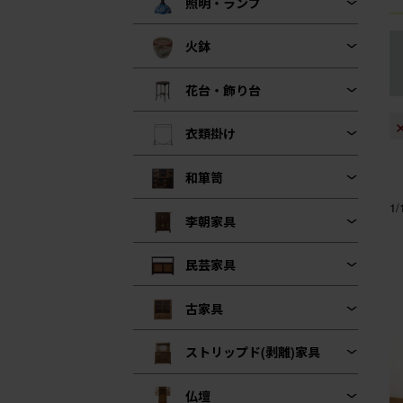
照明・ランプ
火鉢
花台・飾り台
衣類掛け
和箪笥
1
李朝家具
民芸家具
古家具
ストリップド(剥離)家具
仏壇