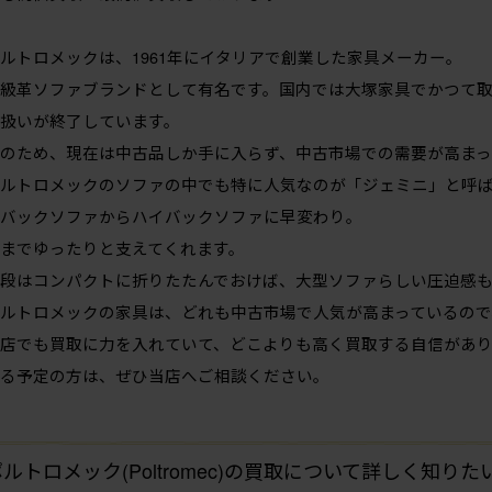
ルトロメックは、1961年にイタリアで創業した家具メーカー。
級革ソファブランドとして有名です。国内では大塚家具でかつて
扱いが終了しています。
のため、現在は中古品しか手に入らず、中古市場での需要が高まっ
ルトロメックのソファの中でも特に人気なのが「ジェミニ」と呼
バックソファからハイバックソファに早変わり。
までゆったりと支えてくれます。
段はコンパクトに折りたたんでおけば、大型ソファらしい圧迫感
ルトロメックの家具は、どれも中古市場で人気が高まっているので
店でも買取に力を入れていて、どこよりも高く買取する自信があり
る予定の方は、ぜひ当店へご相談ください。
ルトロメック(Poltromec)の買取について詳しく知り