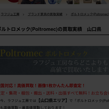
ラフジュ工房
>
ブランド家具の買取実績
>
ポルトロメック(Poltrome
ポルトロメック(Poltromec)の買取実績 山口県
全国対応！高価買取！画像1枚かんたん即査定！
査定・集荷・梱包・搬出・送料・出張すべて無料！お立ち会
【山口県エリア】
今、ラフジュ工房では
で「ポルトロメック(Pol
も高価買取・最高値買取しております！