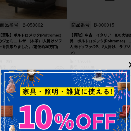
商品番号
B-058362
商品番号
B-000015
【買取】ポルトロメック(Poltromec)
【買取】中古 イタリア IDC大塚
のジェミニ レザー(本革) 1人掛けソフ
具 ポルトロメック(Poltromec) 
ァを買取りました。(定価約30万円)
人掛けソファ(2P、2人掛け、ラブソ
ァ)
幅：0㎜
幅：1,900㎜
奥行：0㎜
奥行：1,000㎜
高さ：0㎜
高さ：900㎜
1