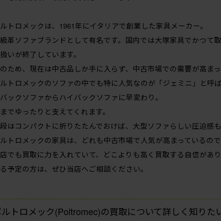
ルトロメックは、1961年にイタリアで創業した家具メーカー。
級革ソファブランドとして有名です。国内では大塚家具でかつて
扱いが終了しています。
のため、現在は中古品しか手に入らず、中古市場での需要が高まっ
ルトロメックのソファの中でも特に人気なのが「ジェミニ」と呼
バックソファからハイバックソファに早変わり。
までゆったりと支えてくれます。
段はコンパクトに折りたたんでおけば、大型ソファらしい圧迫感
ルトロメックの家具は、どれも中古市場で人気が高まっているので
店でも買取に力を入れていて、どこよりも高く買取する自信があり
る予定の方は、ぜひ当店へご相談ください。
ルトロメック(Poltromec)の買取について詳しく知り