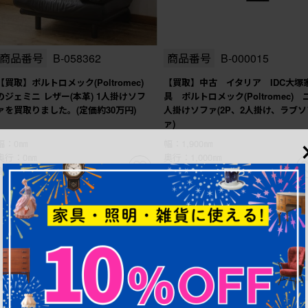
商品番号
B-058362
商品番号
B-000015
【買取】ポルトロメック(Poltromec)
【買取】中古 イタリア IDC大塚
のジェミニ レザー(本革) 1人掛けソフ
具 ポルトロメック(Poltromec) 
ァを買取りました。(定価約30万円)
人掛けソファ(2P、2人掛け、ラブソ
ァ)
幅：0㎜
幅：1,900㎜
奥行：0㎜
奥行：1,000㎜
高さ：0㎜
高さ：900㎜
1