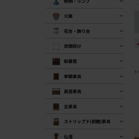
照明・ランプ
火鉢
花台・飾り台
衣類掛け
和箪笥
1
李朝家具
民芸家具
古家具
ストリップド(剥離)家具
仏壇