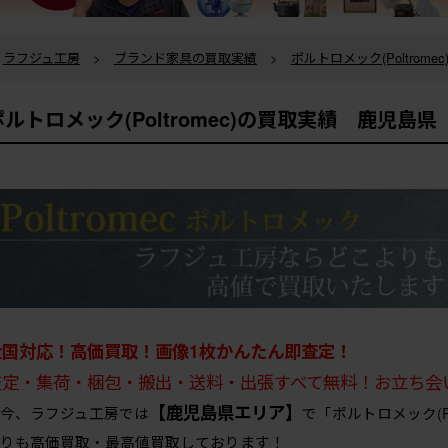
ラフジュ工房
>
ブランド家具の買取実績
>
ポルトロメック(Poltrome
ポルトロメック(Poltromec)の買取実績 鹿児島
全国対応！高価買取！画像1枚かんたん即査定！
査定・集荷・梱包・搬出・送料・出張すべて無料！お立ち会
【鹿児島県エリア】
今、ラフジュ工房では
で「ポルトロメック(P
りも高価買取・最高値買取しております！