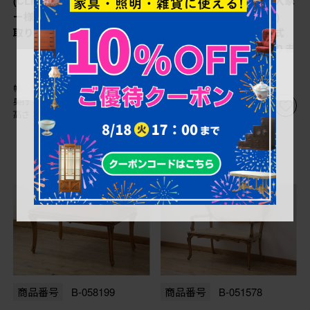
(CLItalia)社 アールヌーヴォ
ージ 最高級イタリア輸入家
ー様式 1人掛けソファを買
具 CLItalia(CLイタリア)
取りました。
社 アールヌーヴォー様式
センターテーブルを買取りま
した。
幅：0㎜
幅：0㎜
奥行：0㎜
奥行：0㎜
高さ：0㎜
高さ：0㎜
商品番号
B-058199
商品番号
B-051578