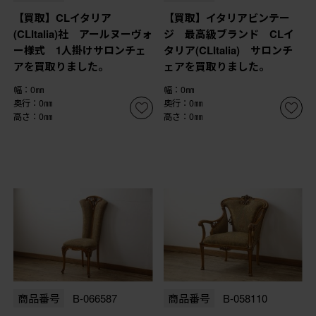
【買取】CLイタリア
【買取】イタリアビンテー
(CLItalia)社 アールヌーヴォ
ジ 最高級ブランド CLイ
ー様式 1人掛けサロンチェ
タリア(CLItalia) サロンチ
アを買取りました。
ェアを買取りました。
幅：0㎜
幅：0㎜
奥行：0㎜
奥行：0㎜
高さ：0㎜
高さ：0㎜
商品番号
B-066587
商品番号
B-058110