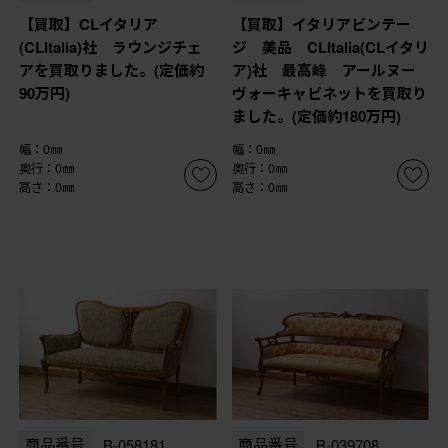
【買取】CLイタリア
【買取】イタリアビンテー
(CLItalia)社 ラウンジチェ
ジ 美品 CLItalia(CLイタリ
アを買取りました。(定価約
ア)社 最高峰 アールヌー
90万円)
ヴォーキャビネットを買取り
ました。(定価約180万円)
幅：0㎜
幅：0㎜
奥行：0㎜
奥行：0㎜
高さ：0㎜
高さ：0㎜
商品番号
B-058181
商品番号
B-039708