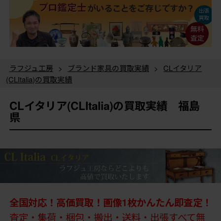
ラフジュ工房
>
ブランド家具の買取実績
>
CLイタリア
(CLItalia)の買取実績
CLイタリア(CLItalia)の買取実績 福島
県
全国対応！高価買取！画像1枚かんたん即査定！
査定・集荷・梱包・搬出・送料・出張すべて無