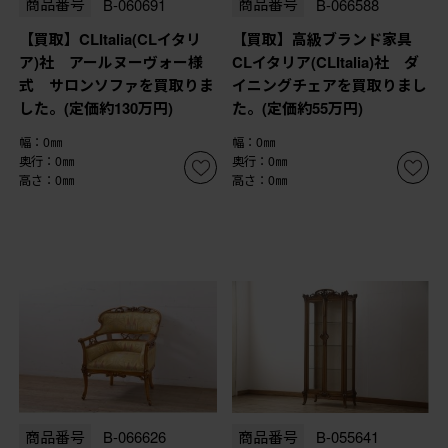
商品番号
B-060691
商品番号
B-066588
【買取】CLItalia(CLイタリ
【買取】高級ブランド家具
ア)社 アールヌーヴォー様
CLイタリア(CLItalia)社 ダ
式 サロンソファを買取りま
イニングチェアを買取りまし
した。(定価約130万円)
た。(定価約55万円)
幅：0㎜
幅：0㎜
奥行：0㎜
奥行：0㎜
高さ：0㎜
高さ：0㎜
商品番号
B-066626
商品番号
B-055641