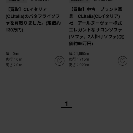
【買取】CLイタリア
【買取】中古 ブランド家
(CLItalia)のバタフライソフ
具 CLItalia(CLイタリア)
ァを買取りました。(定価約
社 アールヌーヴォー様式
130万円)
エレガントなサロンソファ
(ソファ、2人掛けソファ)(定
価約96万円)
幅：0㎜
幅：1,550㎜
奥行：0㎜
奥行：715㎜
高さ：0㎜
高さ：920㎜
1