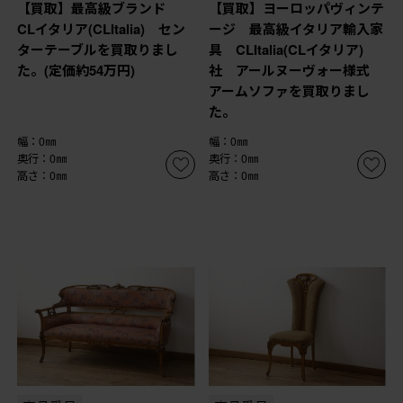
【買取】最高級ブランド
【買取】ヨーロッパヴィンテ
CLイタリア(CLItalia) セン
ージ 最高級イタリア輸入家
ターテーブルを買取りまし
具 CLItalia(CLイタリア)
た。(定価約54万円)
社 アールヌーヴォー様式
アームソファを買取りまし
た。
幅：0㎜
幅：0㎜
奥行：0㎜
奥行：0㎜
高さ：0㎜
高さ：0㎜