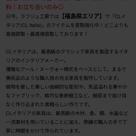
料！お立ち会いのみ◎
【福島県エリア】
只今、ラフジュ工房では
で「CLイ
タリア(CL Italia)」のアイテムを買取強化中！どこよりも
高価買取・最高値買取しております！
CLイタリアは、最高級のクラシック家具を製造するイタ
リアのインテリアメーカー。
優雅なアール・ヌーヴォー様式をベースとして、まるで
美術品のような職人技の光る家具を製作しています。
植物を模した美しい曲線的な彫刻や、気品溢れる華やか
なファブリック、精巧な象嵌細工など、細部まで抜け目
なく作り込まれた素晴らしい作りです。
CLイタリアの家具は、最高級の木材、金、銀、水晶など
一流素材を用いていることに加え、熟練の職人の手で丁
寧に時間をかけて作られています。