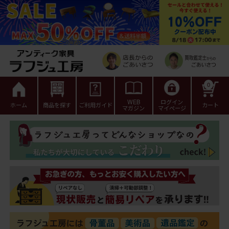
0
WEB
ログイン
ホーム
商品を探す
ご利用ガイド
カート
マガジン
マイページ