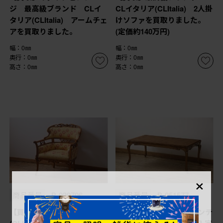
ジ 最高級ブランド CLイ
CLイタリア(CLItalia) 2人掛
タリア(CLItalia) アームチェ
けソファを買取りました。
アを買取りました。
(定価約140万円)
幅：0㎜
幅：0㎜
奥行：0㎜
奥行：0㎜
高さ：0㎜
高さ：0㎜
×
商品番号
B-039706
商品番号
B-051577
【買取】CLイタリア
【買取】ヨーロッパヴィンテ