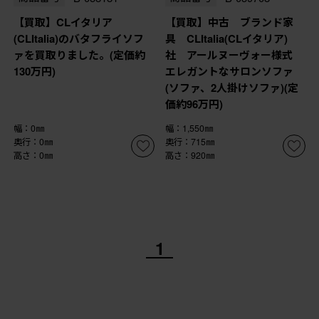
【買取】CLイタリア
【買取】中古 ブランド家
(CLItalia)のバタフライソフ
具 CLItalia(CLイタリア)
ァを買取りました。(定価約
社 アールヌーヴォー様式
130万円)
エレガントなサロンソファ
(ソファ、2人掛けソファ)(定
価約96万円)
幅：0㎜
幅：1,550㎜
奥行：0㎜
奥行：715㎜
高さ：0㎜
高さ：920㎜
1