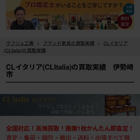
ラフジュ工房
>
ブランド家具の買取実績
>
CLイタリア
(CLItalia)の買取実績
CLイタリア(CLItalia)の買取実績 伊勢崎
市
全国対応！高価買取！画像1枚かんたん即査定！
査定・集荷・梱包・搬出・送料・出張すべて無