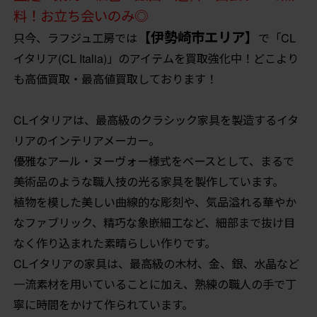
料！お立ち会いのみ◎
【伊勢崎市エリア】
只今、ラフジュ工房では
で「CL
イタリア(CL Italia)」のアイテムを買取強化中！どこより
も高価買取・最高値買取しております！
CLイタリアは、最高級のクラシック家具を製造するイタ
リアのインテリアメーカー。
優雅なアール・ヌーヴォー様式をベースとして、まるで
美術品のような職人技の光る家具を製作しています。
植物を模した美しい曲線的な彫刻や、気品溢れる華やか
なファブリック、精巧な象嵌細工など、細部まで抜け目
なく作り込まれた素晴らしい作りです。
CLイタリアの家具は、最高級の木材、金、銀、水晶など
一流素材を用いていることに加え、熟練の職人の手で丁
寧に時間をかけて作られています。