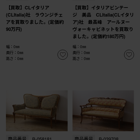
【買取】CLイタリア
【買取】イタリアビンテー
(CLItalia)社 ラウンジチェ
ジ 美品 CLItalia(CLイタリ
アを買取りました。(定価約
ア)社 最高峰 アールヌー
90万円)
ヴォーキャビネットを買取り
ました。(定価約180万円)
幅：0㎜
幅：0㎜
奥行：0㎜
奥行：0㎜
高さ：0㎜
高さ：0㎜
商品番号
B-058181
商品番号
B-039708