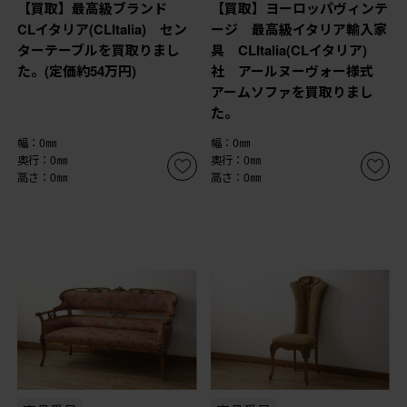
【買取】最高級ブランド
【買取】ヨーロッパヴィンテ
CLイタリア(CLItalia) セン
ージ 最高級イタリア輸入家
ターテーブルを買取りまし
具 CLItalia(CLイタリア)
た。(定価約54万円)
社 アールヌーヴォー様式
アームソファを買取りまし
た。
幅：0㎜
幅：0㎜
奥行：0㎜
奥行：0㎜
高さ：0㎜
高さ：0㎜