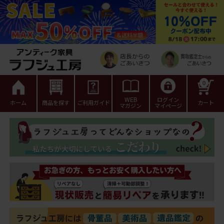
0
WEB
ログイン
ホーム
商品を探す
ご利用ガイド
カート
マガジン
マイページ