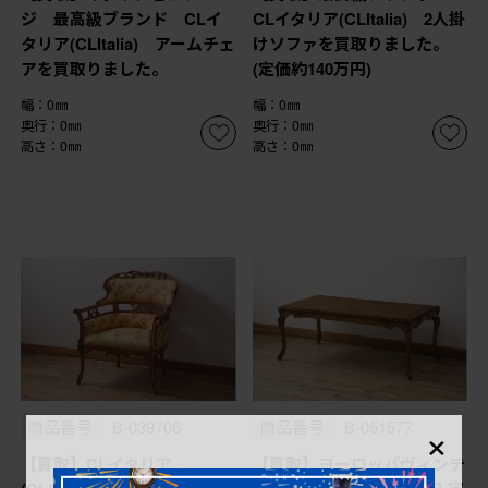
ジ 最高級ブランド CLイ
CLイタリア(CLItalia) 2人掛
タリア(CLItalia) アームチェ
けソファを買取りました。
アを買取りました。
(定価約140万円)
幅：0㎜
幅：0㎜
奥行：0㎜
奥行：0㎜
高さ：0㎜
高さ：0㎜
×
商品番号
B-039706
商品番号
B-051577
【買取】CLイタリア
【買取】ヨーロッパヴィンテ