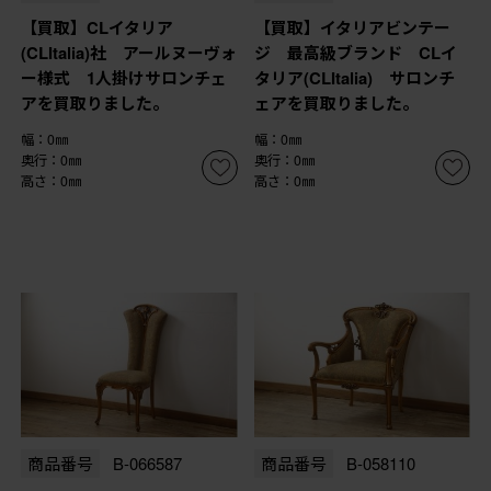
【買取】CLイタリア
【買取】イタリアビンテー
(CLItalia)社 アールヌーヴォ
ジ 最高級ブランド CLイ
ー様式 1人掛けサロンチェ
タリア(CLItalia) サロンチ
アを買取りました。
ェアを買取りました。
幅：0㎜
幅：0㎜
奥行：0㎜
奥行：0㎜
高さ：0㎜
高さ：0㎜
商品番号
B-066587
商品番号
B-058110