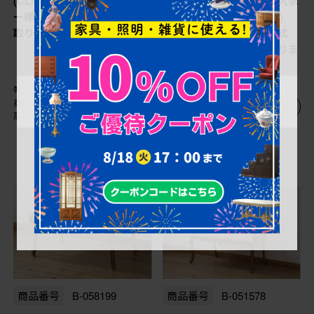
(CLItalia)社 アールヌーヴォ
ージ 最高級イタリア輸入家
ー様式 1人掛けソファを買
具 CLItalia(CLイタリア)
取りました。
社 アールヌーヴォー様式
センターテーブルを買取りま
した。
幅：0㎜
幅：0㎜
奥行：0㎜
奥行：0㎜
高さ：0㎜
高さ：0㎜
商品番号
B-058199
商品番号
B-051578