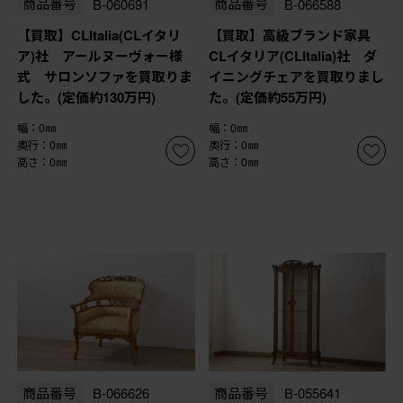
商品番号
B-060691
商品番号
B-066588
【買取】CLItalia(CLイタリ
【買取】高級ブランド家具
ア)社 アールヌーヴォー様
CLイタリア(CLItalia)社 ダ
式 サロンソファを買取りま
イニングチェアを買取りまし
した。(定価約130万円)
た。(定価約55万円)
幅：0㎜
幅：0㎜
奥行：0㎜
奥行：0㎜
高さ：0㎜
高さ：0㎜
商品番号
B-066626
商品番号
B-055641