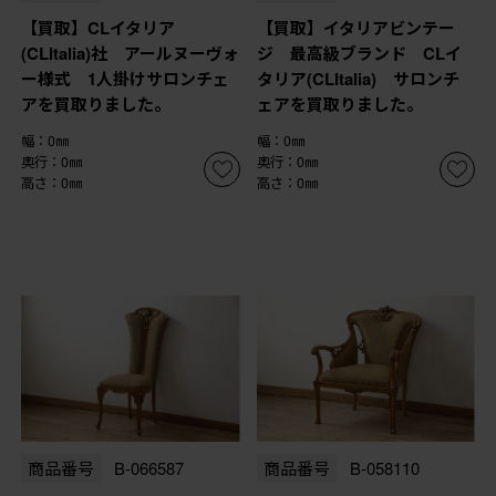
【買取】CLイタリア
【買取】イタリアビンテー
(CLItalia)社 アールヌーヴォ
ジ 最高級ブランド CLイ
ー様式 1人掛けサロンチェ
タリア(CLItalia) サロンチ
アを買取りました。
ェアを買取りました。
幅：0㎜
幅：0㎜
奥行：0㎜
奥行：0㎜
高さ：0㎜
高さ：0㎜
商品番号
B-066587
商品番号
B-058110