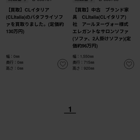
【買取】CLイタリア
【買取】中古 ブランド家
(CLItalia)のバタフライソフ
具 CLItalia(CLイタリア)
ァを買取りました。(定価約
社 アールヌーヴォー様式
130万円)
エレガントなサロンソファ
(ソファ、2人掛けソファ)(定
価約96万円)
幅：0㎜
幅：1,550㎜
奥行：0㎜
奥行：715㎜
高さ：0㎜
高さ：920㎜
1