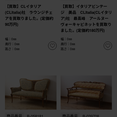
【買取】CLイタリア
【買取】イタリアビンテー
(CLItalia)社 ラウンジチェ
ジ 美品 CLItalia(CLイタリ
アを買取りました。(定価約
ア)社 最高峰 アールヌー
90万円)
ヴォーキャビネットを買取り
ました。(定価約180万円)
幅：0㎜
幅：0㎜
奥行：0㎜
奥行：0㎜
高さ：0㎜
高さ：0㎜
商品番号
B-058181
商品番号
B-039708