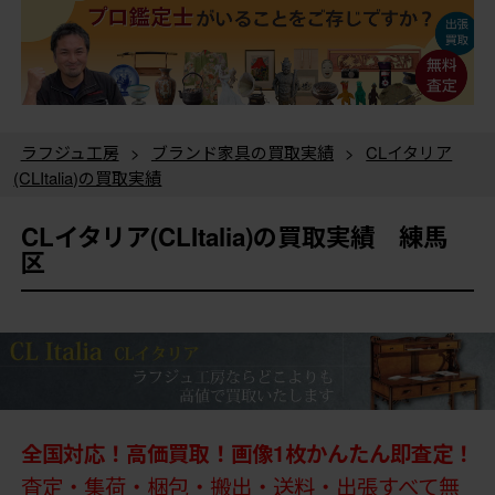
ラフジュ工房
>
ブランド家具の買取実績
>
CLイタリア
(CLItalia)の買取実績
CLイタリア(CLItalia)の買取実績 練馬
区
全国対応！高価買取！画像1枚かんたん即査定！
査定・集荷・梱包・搬出・送料・出張すべて無