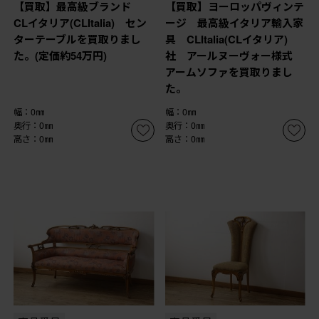
【買取】最高級ブランド
【買取】ヨーロッパヴィンテ
CLイタリア(CLItalia) セン
ージ 最高級イタリア輸入家
ターテーブルを買取りまし
具 CLItalia(CLイタリア)
た。(定価約54万円)
社 アールヌーヴォー様式
アームソファを買取りまし
た。
幅：0㎜
幅：0㎜
奥行：0㎜
奥行：0㎜
高さ：0㎜
高さ：0㎜