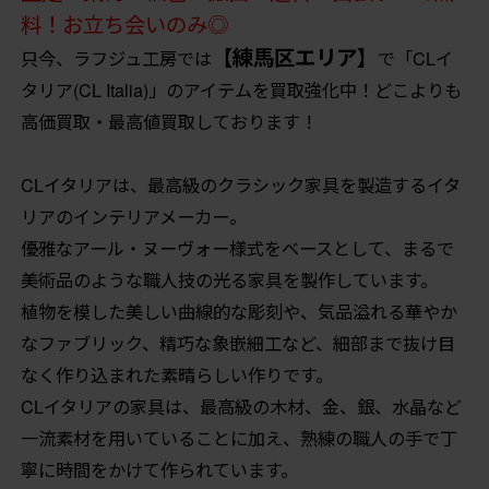
料！お立ち会いのみ◎
【練馬区エリア】
只今、ラフジュ工房では
で「CLイ
タリア(CL Italia)」のアイテムを買取強化中！どこよりも
高価買取・最高値買取しております！
CLイタリアは、最高級のクラシック家具を製造するイタ
リアのインテリアメーカー。
優雅なアール・ヌーヴォー様式をベースとして、まるで
美術品のような職人技の光る家具を製作しています。
植物を模した美しい曲線的な彫刻や、気品溢れる華やか
なファブリック、精巧な象嵌細工など、細部まで抜け目
なく作り込まれた素晴らしい作りです。
CLイタリアの家具は、最高級の木材、金、銀、水晶など
一流素材を用いていることに加え、熟練の職人の手で丁
寧に時間をかけて作られています。