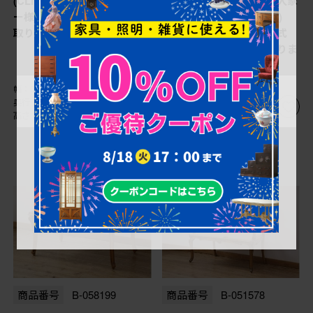
(CLItalia)社 アールヌーヴォ
ージ 最高級イタリア輸入家
ー様式 1人掛けソファを買
具 CLItalia(CLイタリア)
取りました。
社 アールヌーヴォー様式
センターテーブルを買取りま
した。
幅：0㎜
幅：0㎜
奥行：0㎜
奥行：0㎜
高さ：0㎜
高さ：0㎜
商品番号
B-058199
商品番号
B-051578