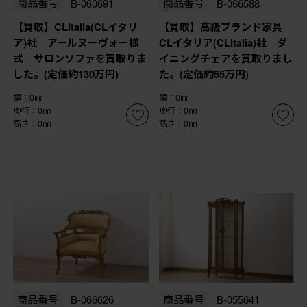
商品番号
B-060691
商品番号
B-066588
【買取】CLItalia(CLイタリ
【買取】高級ブランド家具
ア)社 アールヌーヴォー様
CLイタリア(CLItalia)社 ダ
式 サロンソファを買取りま
イニングチェアを買取りまし
した。(定価約130万円)
た。(定価約55万円)
幅：0㎜
幅：0㎜
奥行：0㎜
奥行：0㎜
高さ：0㎜
高さ：0㎜
商品番号
B-066626
商品番号
B-055641