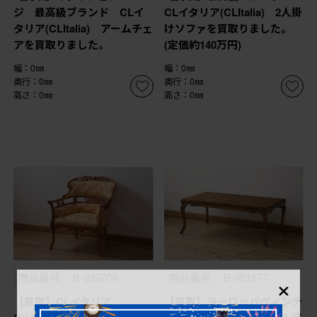
ジ 最高級ブランド CLイ
CLイタリア(CLItalia) 2人掛
タリア(CLItalia) アームチェ
けソファを買取りました。
アを買取りました。
(定価約140万円)
幅：0㎜
幅：0㎜
奥行：0㎜
奥行：0㎜
高さ：0㎜
高さ：0㎜
×
商品番号
B-039706
商品番号
B-051577
【買取】CLイタリア
【買取】ヨーロッパヴィンテ