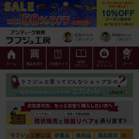
0
WEB
ログイン
ホーム
商品を探す
ご利用ガイド
カート
マガジン
マイページ