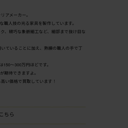
テリアメーカー。
な職人技の光る家具を製作しています。
ック、精巧な象嵌細工など、細部まで抜け目な
用いていることに加え、熟練の職人の手で丁
150〜300万円ほどです。
取が期待できますよ。
も高い価格で買取しています！
はこちら