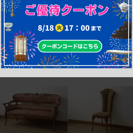
商品番号
B-058111
商品番号
B-039706
【買取】最高級ブランド CLイタリア
【買取】CLイタリア(CLItalia)社 
(CLItalia) 2人掛けソファを買取りま
ルヌーヴォー様式 1人掛けソファ
した。(定価約140万円)
買取りました。
幅：0㎜
幅：0㎜
奥行：0㎜
奥行：0㎜
高さ：0㎜
高さ：0㎜