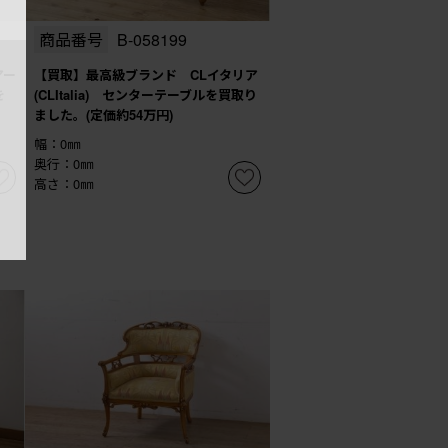
商品番号
B-058199
アー
【買取】最高級ブランド CLイタリア
を
(CLItalia) センターテーブルを買取り
ました。(定価約54万円)
幅：0㎜
奥行：0㎜
高さ：0㎜