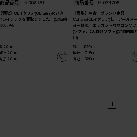
商品番号
B-058181
商品番号
B-039708
【買取】CLイタリア(CLItalia)のバタ
【買取】中古 ブランド家具
フライソファを買取りました。(定価約
CLItalia(CLイタリア)社 アールヌ
130万円)
ォー様式 エレガントなサロンソフ
(ソファ、2人掛けソファ)(定価約96
円)
幅：0㎜
幅：1,550㎜
奥行：0㎜
奥行：715㎜
高さ：0㎜
高さ：920㎜
1