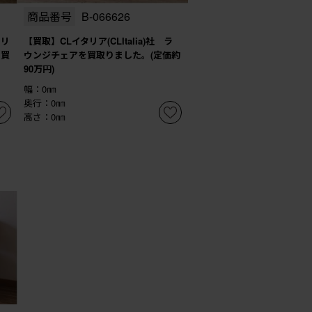
商品番号
B-066626
タリ
【買取】CLイタリア(CLItalia)社 ラ
を買
ウンジチェアを買取りました。(定価約
90万円)
幅：0㎜
奥行：0㎜
高さ：0㎜