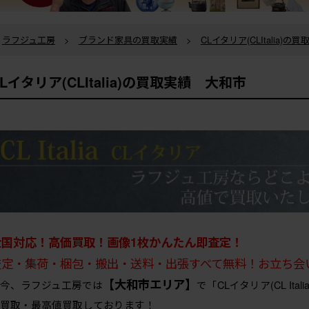
ラフジュ工房
>
ブランド家具の買取実績
>
CLイタリア(CLItalia)の
CLイタリア(CLItalia)の買取実績 大和市
全国対応！高価買取！画像1枚かんたん即査定！
査定・集荷・梱包・搬出・送料・出張すべて無料！お立ち会
【大和市エリア】
今、ラフジュ工房では
で「CLイタリア(CL I
買取・最高値買取しております！