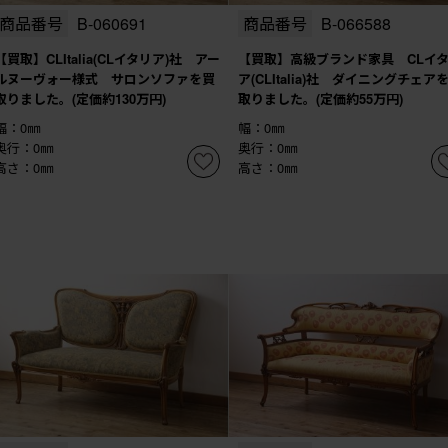
商品番号
B-060691
商品番号
B-066588
【買取】CLItalia(CLイタリア)社 アー
【買取】高級ブランド家具 CLイ
ルヌーヴォー様式 サロンソファを買
ア(CLItalia)社 ダイニングチェア
取りました。(定価約130万円)
取りました。(定価約55万円)
幅：0㎜
幅：0㎜
奥行：0㎜
奥行：0㎜
高さ：0㎜
高さ：0㎜