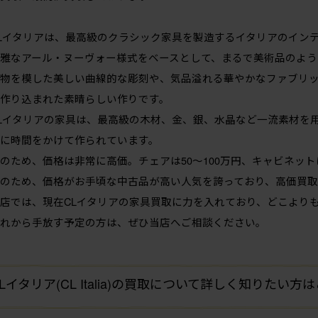
Lイタリアは、最高級のクラシック家具を製造するイタリアのイン
雅なアール・ヌーヴォー様式をベースとして、まるで美術品のよう
物を模した美しい曲線的な彫刻や、気品溢れる華やかなファブリ
作り込まれた素晴らしい作りです。
Lイタリアの家具は、最高級の木材、金、銀、水晶など一流素材を
に時間をかけて作られています。
のため、価格は非常に高価。チェアは50〜100万円、キャビネットは
のため、価格がお手頃な中古品が高い人気を誇っており、高価買
店では、現在CLイタリアの家具買取に力を入れており、どこより
れから手放す予定の方は、ぜひ当店へご相談ください。
Lイタリア(CL Italia)の買取について詳しく知りたい方