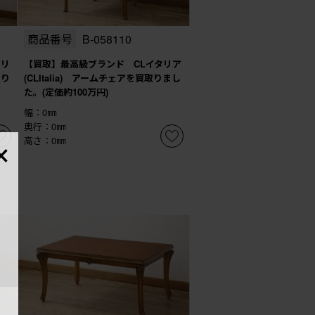
商品番号
B-058110
タリ
【買取】最高級ブランド CLイタリア
取り
(CLItalia) アームチェアを買取りまし
た。(定価約100万円)
幅：0㎜
奥行：0㎜
×
高さ：0㎜