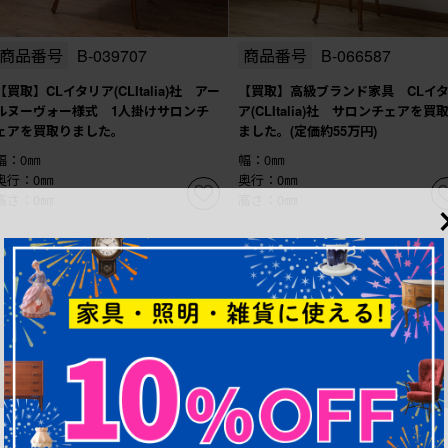
商品番号
B-039707
商品番号
B-066587
【買取】CLイタリア(CLItalia)社 アー
【買取】高級ブランド家具 CLイ
ルヌーヴォー様式 1人掛けサロンチ
ア(CLItalia)社 サロンチェアを買
ェアを買取りました。
ました。(定価約55万円)
幅：0㎜
幅：0㎜
奥行：0㎜
奥行：0㎜
高さ：0㎜
高さ：0㎜