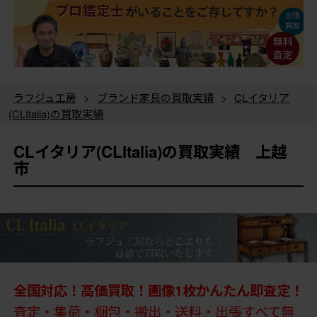
ラフジュ工房
>
ブランド家具の買取実績
>
CLイタリア
(CLItalia)の買取実績
CLイタリア(CLItalia)の買取実績 上越
市
全国対応！高価買取！画像1枚かんたん即査定！
査定・集荷・梱包・搬出・送料・出張すべて無