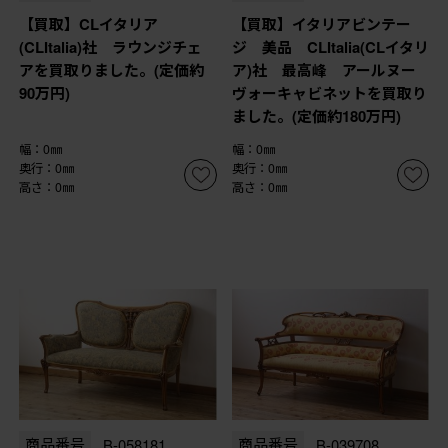
【買取】CLイタリア
【買取】イタリアビンテー
(CLItalia)社 ラウンジチェ
ジ 美品 CLItalia(CLイタリ
アを買取りました。(定価約
ア)社 最高峰 アールヌー
90万円)
ヴォーキャビネットを買取り
ました。(定価約180万円)
幅：0㎜
幅：0㎜
奥行：0㎜
奥行：0㎜
高さ：0㎜
高さ：0㎜
商品番号
B-058181
商品番号
B-039708