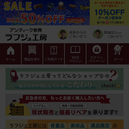
0
WEB
ログイン
ホーム
商品を探す
ご利用ガイド
カート
マガジン
マイページ