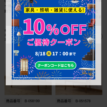
(CLItalia)社 アールヌーヴォ
ージ 最高級イタリア輸入家
ー様式 1人掛けソファを買
具 CLItalia(CLイタリア)
取りました。
社 アールヌーヴォー様式
センターテーブルを買取りま
した。
幅：0㎜
幅：0㎜
奥行：0㎜
奥行：0㎜
高さ：0㎜
高さ：0㎜
商品番号
B-058199
商品番号
B-051578