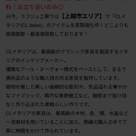
料！お立ち会いのみ◎
【上越市エリア】
只今、ラフジュ工房では
で「CLイ
タリア(CL Italia)」のアイテムを買取強化中！どこよりも
高価買取・最高値買取しております！
CLイタリアは、最高級のクラシック家具を製造するイタ
リアのインテリアメーカー。
優雅なアール・ヌーヴォー様式をベースとして、まるで
美術品のような職人技の光る家具を製作しています。
植物を模した美しい曲線的な彫刻や、気品溢れる華やか
なファブリック、精巧な象嵌細工など、細部まで抜け目
なく作り込まれた素晴らしい作りです。
CLイタリアの家具は、最高級の木材、金、銀、水晶など
一流素材を用いていることに加え、熟練の職人の手で丁
寧に時間をかけて作られています。