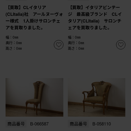
【買取】CLイタリア
【買取】イタリアビンテー
(CLItalia)社 アールヌーヴォ
ジ 最高級ブランド CLイ
ー様式 1人掛けサロンチェ
タリア(CLItalia) サロンチ
アを買取りました。
ェアを買取りました。
幅：0㎜
幅：0㎜
奥行：0㎜
奥行：0㎜
高さ：0㎜
高さ：0㎜
商品番号
B-066587
商品番号
B-058110