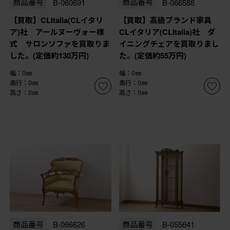
商品番号
B-060691
商品番号
B-066588
【買取】CLItalia(CLイタリ
【買取】高級ブランド家具
ア)社 アールヌーヴォー様
CLイタリア(CLItalia)社 ダ
式 サロンソファを買取りま
イニングチェアを買取りまし
した。(定価約130万円)
た。(定価約55万円)
幅：0㎜
幅：0㎜
奥行：0㎜
奥行：0㎜
高さ：0㎜
高さ：0㎜
商品番号
B-066626
商品番号
B-055641