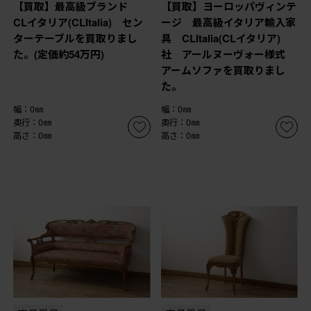
【買取】最高級ブランド
【買取】ヨーロッパヴィンテ
CLイタリア(CLItalia) セン
ージ 最高級イタリア輸入家
ターテーブルを買取りまし
具 CLItalia(CLイタリア)
た。(定価約54万円)
社 アールヌーヴォー様式
アームソファを買取りまし
た。
幅：0㎜
幅：0㎜
奥行：0㎜
奥行：0㎜
高さ：0㎜
高さ：0㎜