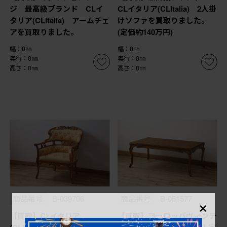
ジ 最高級ブランド CLイ
CLイタリア(CLItalia) 2人掛
タリア(CLItalia) アームチェ
けソファを買取りました。
アを買取りました。
(定価約140万円)
幅：0㎜
幅：0㎜
奥行：0㎜
奥行：0㎜
高さ：0㎜
高さ：0㎜
×
商品番号
B-039706
商品番号
B-051577
【買取】CLイタリア
【買取】ヨーロッパヴィンテ