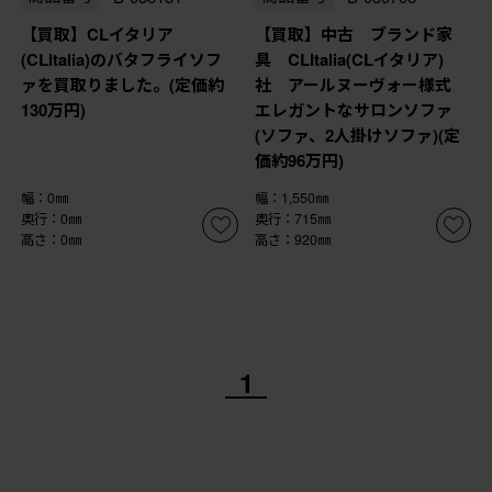
【買取】CLイタリア
【買取】中古 ブランド家
(CLItalia)のバタフライソフ
具 CLItalia(CLイタリア)
ァを買取りました。(定価約
社 アールヌーヴォー様式
130万円)
エレガントなサロンソファ
(ソファ、2人掛けソファ)(定
価約96万円)
幅：0㎜
幅：1,550㎜
奥行：0㎜
奥行：715㎜
高さ：0㎜
高さ：920㎜
1