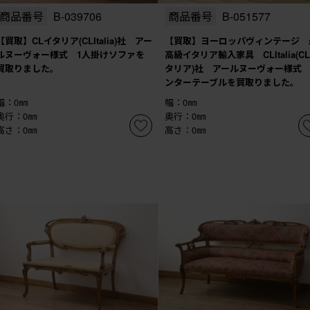
商品番号
B-039706
商品番号
B-051577
【買取】CLイタリア(CLItalia)社 アー
【買取】ヨーロッパヴィンテージ 
ルヌーヴォー様式 1人掛けソファを
高級イタリア輸入家具 CLItalia(C
買取りました。
タリア)社 アールヌーヴォー様式
ンターテーブルを買取りました。
幅：0㎜
幅：0㎜
奥行：0㎜
奥行：0㎜
高さ：0㎜
高さ：0㎜