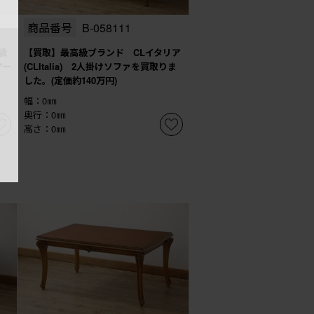
商品番号
B-058111
級
【買取】最高級ブランド CLイタリア
アー
(CLItalia) 2人掛けソファを買取りま
した。(定価約140万円)
幅：0㎜
奥行：0㎜
高さ：0㎜