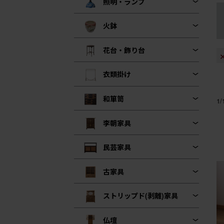
照明・ランプ
火鉢
花台・飾り台
衣類掛け
和箪笥
1
李朝家具
民芸家具
古家具
ストリップド(剥離)家具
仏壇