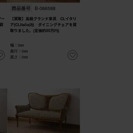
商品番号
B-066588
アー
【買取】高級ブランド家具 CLイタリ
買
ア(CLItalia)社 ダイニングチェアを買
取りました。(定価約55万円)
幅：0㎜
奥行：0㎜
高さ：0㎜