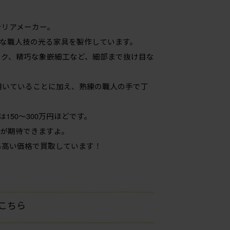
テリアメーカー。
な職人技の光る家具を製作しています。
ック、精巧な象嵌細工など、細部まで抜け目な
用いていることに加え、熟練の職人の手で丁
150〜300万円ほどです。
取が期待できますよ。
も高い価格で買取しています！
はこちら