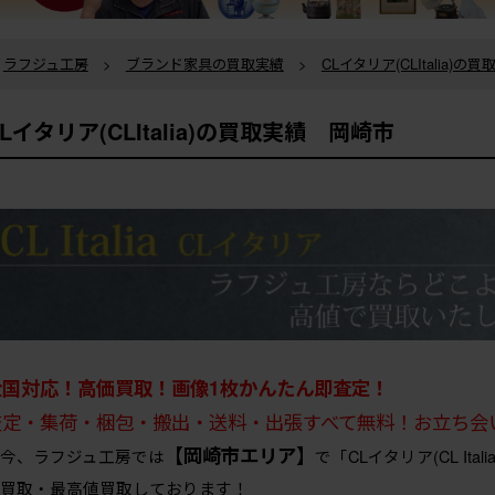
ラフジュ工房
>
ブランド家具の買取実績
>
CLイタリア(CLItalia)の
CLイタリア(CLItalia)の買取実績 岡崎市
全国対応！高価買取！画像1枚かんたん即査定！
査定・集荷・梱包・搬出・送料・出張すべて無料！お立ち会
【岡崎市エリア】
今、ラフジュ工房では
で「CLイタリア(CL I
買取・最高値買取しております！