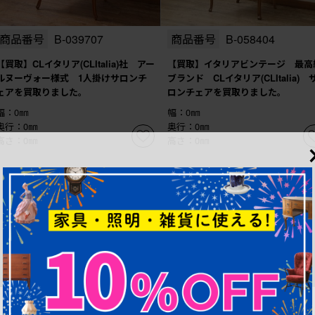
商品番号
B-039707
商品番号
B-058404
【買取】CLイタリア(CLItalia)社 アー
【買取】イタリアビンテージ 最高
ルヌーヴォー様式 1人掛けサロンチ
ブランド CLイタリア(CLItalia) 
ェアを買取りました。
ロンチェアを買取りました。
幅：0㎜
幅：0㎜
奥行：0㎜
奥行：0㎜
高さ：0㎜
高さ：0㎜