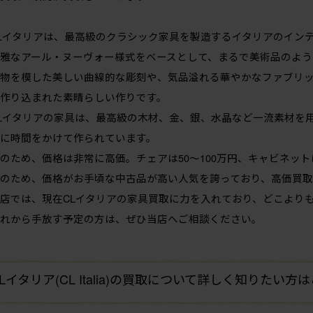
Lイタリアは、最高級のクラシック家具を製造するイタリアのイン
雅なアール・ヌーヴォー様式をベースとして、まるで美術品のよう
物を模した美しい曲線的な彫刻や、気品溢れる華やかなファブリ
作り込まれた素晴らしい作りです。
Lイタリアの家具は、最高級の木材、金、銀、水晶など一流素材を
に時間をかけて作られています。
のため、価格は非常に高価。チェアは50〜100万円、キャビネットは
のため、価格がお手頃な中古品が高い人気を誇っており、高価買
店では、現在CLイタリアの家具買取に力を入れており、どこより
れから手放す予定の方は、ぜひ当店へご相談ください。
Lイタリア(CL Italia)の買取について詳しく知りたい方