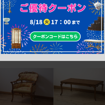
商品番号
B-058110
商品番号
B-058405
【買取】最高級ブランド CLイタリア
【買取】イタリアビンテージ 最高
(CLItalia) アームチェアを買取りまし
ブランド CLイタリア(CLItalia) 
た。(定価約100万円)
ムチェアを買取りました。
幅：0㎜
幅：0㎜
奥行：0㎜
奥行：0㎜
高さ：0㎜
高さ：0㎜