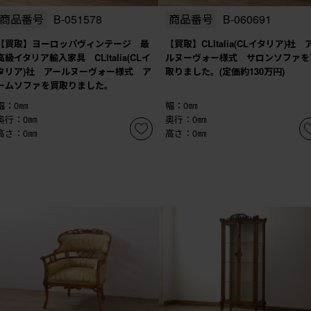
商品番号
B-051578
商品番号
B-060691
【買取】ヨーロッパヴィンテージ 最
【買取】CLItalia(CLイタリア)社 
高級イタリア輸入家具 CLItalia(CLイ
ルヌーヴォー様式 サロンソファを
タリア)社 アールヌーヴォー様式 ア
取りました。(定価約130万円)
ームソファを買取りました。
幅：0㎜
幅：0㎜
奥行：0㎜
奥行：0㎜
高さ：0㎜
高さ：0㎜