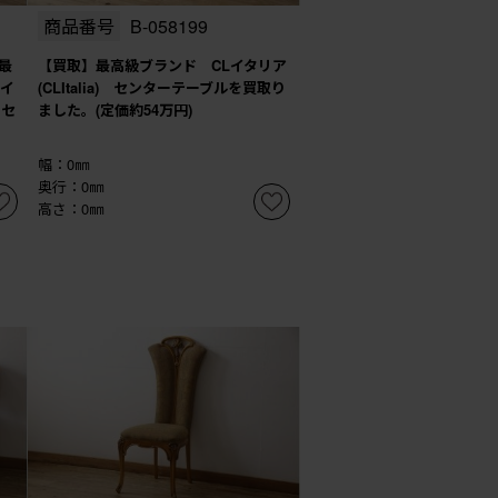
商品番号
B-058199
最
【買取】最高級ブランド CLイタリア
Lイ
(CLItalia) センターテーブルを買取り
 セ
ました。(定価約54万円)
幅：0㎜
奥行：0㎜
高さ：0㎜