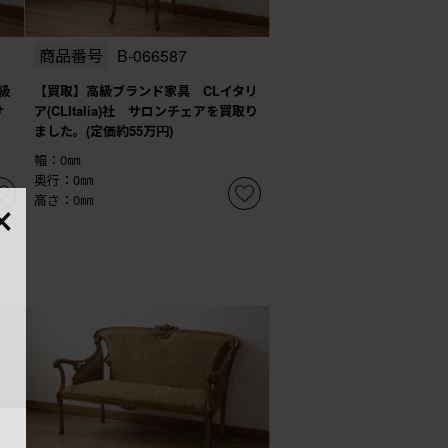
商品番号
B-066587
級
【買取】高級ブランド家具 CLイタリ
サ
ア(CLItalia)社 サロンチェアを買取り
ました。(定価約55万円)
幅：0㎜
奥行：0㎜
×
高さ：0㎜