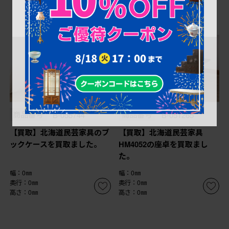
商品番号
B-055744
商品番号
B-051265
【買取】北海道民芸家具のブ
【買取】北海道民芸家具
ックケースを買取ました。
HM4052の座卓を買取まし
た。
幅：0㎜
幅：0㎜
奥行：0㎜
奥行：0㎜
高さ：0㎜
高さ：0㎜