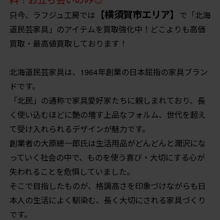
【横須賀市エリア】
只今、ラフジュ工房では
で「北海
道民芸家具」のアイテムを買取強化中！どこよりも高価
買取・最高値買取しております！
北海道民芸家具は、1964年創業の日本屈指の家具ブラン
ドです。
「北民」の通称で家具愛好家たちに親しまれており、長
く使い込むほどに艶の増す上品なフォルム、世代を超え
て受け入れられるデザインが魅力です。
創業者の大原總一郎氏は生活用品がどんどんと潤沢にな
っていく社会の中で、ものを使う喜び・大切にする心が
失われることを危惧していました。
そこで目指したものが、格調高さを印象づけながらも日
本人の生活によく馴染む、長く大切にされる家具づくり
です。