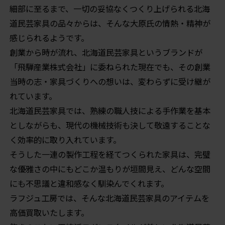
細部に至るまで、一切の妥協なくつくり上げられる北海
道民芸家具の品々からは、そんな大原氏の情熱・精神が
感じられるようです。
創業から時が流れ、北海道民芸家具というブランドが
「飛騨産業株式会社」に委ねられた現在でも、その創業
当時の志・家具づくりへの想いは、変わらずに受け継が
れています。
北海道民芸家具では、熟練の職人技による手作業を基本
としながらも、現代の機械技術も決して敬遠することな
く効率的に取り入れています。
そうした一連の製作工程を経てつくられた家具は、完璧
な優雅さの中にもどこか温もりが垣間見え、どんな空間
にも不思議と違和感なく馴染んでくれます。
ラフジュ工房では、そんな北海道民芸家具のアイテムを
高価買取いたします。