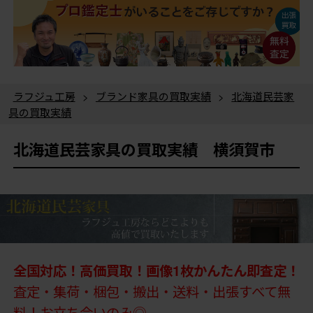
ラフジュ工房
>
ブランド家具の買取実績
>
北海道民芸家
具の買取実績
北海道民芸家具の買取実績 横須賀市
全国対応！高価買取！画像1枚かんたん即査定！
査定・集荷・梱包・搬出・送料・出張すべて無
料！お立ち会いのみ◎