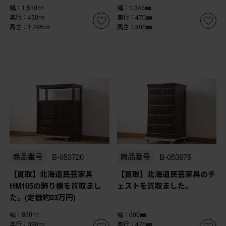
幅：1,510㎜
幅：1,345㎜
奥行：450㎜
奥行：470㎜
高さ：1,795㎜
高さ：800㎜
商品番号
B-053720
商品番号
B-053875
【買取】北海道民芸家具
【買取】北海道民芸家具のチ
HM105の飾り棚を買取まし
ェストを買取ました。
た。(定価約23万円)
幅：860㎜
幅：600㎜
奥行：390㎜
奥行：475㎜