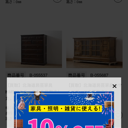
高さ：0㎜
高さ：0㎜
商品番号
B-055537
商品番号
B-055687
×
【買取】北海道民芸家具
【買取】北海道民芸家具のサ
HM533のチェストを買取まし
イドボードを買取ました。
た。(定価約25万円)
幅：0㎜
幅：0㎜
奥行：0㎜
奥行：0㎜
高さ：0㎜
高さ：0㎜