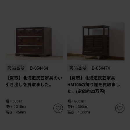
商品番号
B-054464
商品番号
B-054474
【買取】北海道民芸家具の小
【買取】北海道民芸家具
引き出しを買取ました。
HM105の飾り棚を買取まし
た。(定価約23万円)
幅：500㎜
幅：860㎜
奥行：310㎜
奥行：390㎜
高さ：450㎜
高さ：1,000㎜