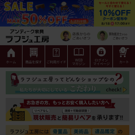
0
WEB
ログイン
ホーム
商品を探す
ご利用ガイド
カート
マガジン
マイページ