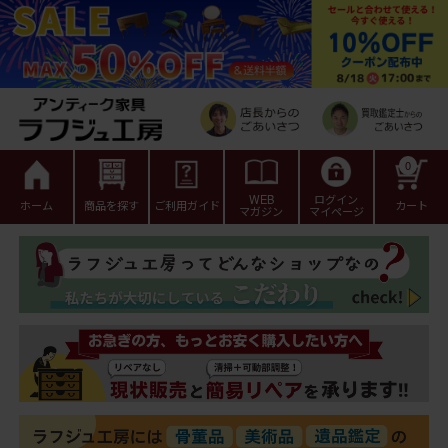
0
WEB
ログイン
ホーム
商品を探す
ご利用ガイド
カート
マガジン
マイページ