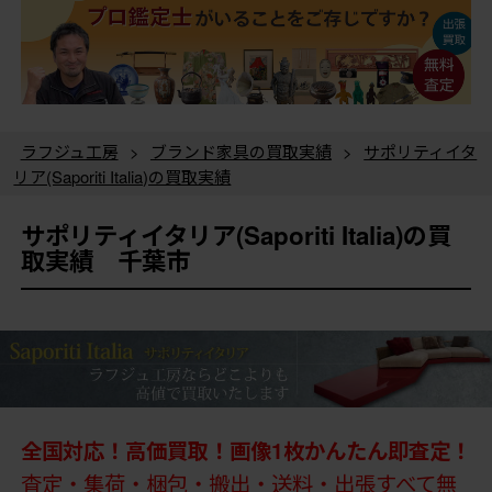
ラフジュ工房
>
ブランド家具の買取実績
>
サポリティイタ
リア(Saporiti Italia)の買取実績
サポリティイタリア(Saporiti Italia)の買
取実績 千葉市
全国対応！高価買取！画像1枚かんたん即査定！
査定・集荷・梱包・搬出・送料・出張すべて無