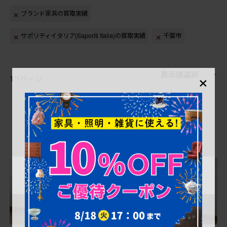
ブランド家具の買取実績
サポリティイタリア(Saporiti Italia)の買取実績
千葉市
×
表示順選択
1/1ページ
1