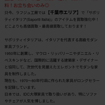
料！お立ち会いのみ◎
【千葉市エリア】
只今、ラフジュ工房では
で「サポリ
ティイタリア(Saporiti Italia)」のアイテムを買取強化中！
どこよりも高価買取・最高値買取しております！
サポリティイタリアは、イタリアを代表する高級モダン
家具ブランド。
1950年に創業し、マウロ・リッパリーニやダニエル・リ
ベスキンドなど、国際的に活躍する建築家・デザイナー
と協同して、次世代を見据えたエレガントでモダンな家
具を制作しました。
現在も、1970〜80年代頃に作られた家具がロングセラー
を記録しています。
日本では、IDC大塚家具で取り扱いがあり、特にソファ
やチェアが人気を博しました。